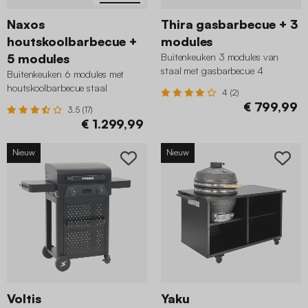
Naxos
Thira gasbarbecue + 3
houtskoolbarbecue +
modules
5 modules
Buitenkeuken 3 modules van
staal met gasbarbecue 4
Buitenkeuken 6 modules met
branders
houtskoolbarbecue staal
4 (2)
€ 799,99
3.5 (17)
€ 1.299,99
Nieuw
Nieuw
Voltis
Yaku