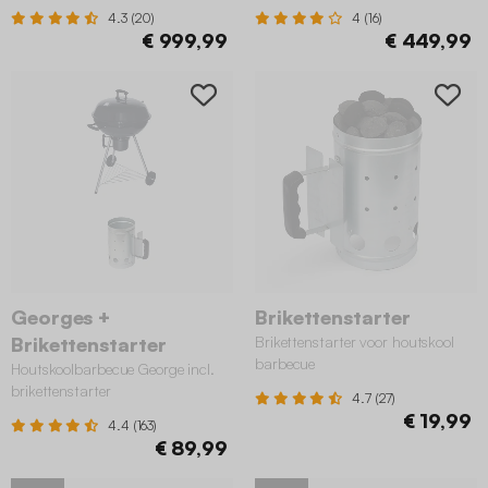
4.3 (20)
4 (16)
€ 999,99
€ 449,99
Georges +
Brikettenstarter
Brikettenstarter
Brikettenstarter voor houtskool
barbecue
Houtskoolbarbecue George incl.
brikettenstarter
4.7 (27)
€ 19,99
4.4 (163)
€ 89,99