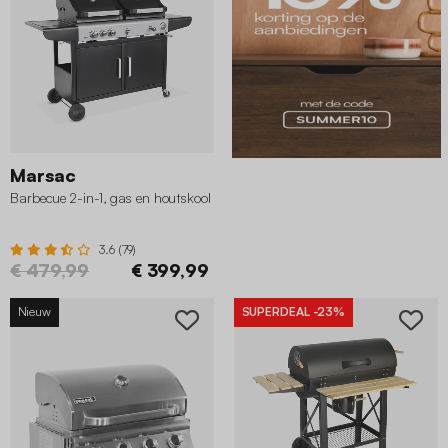
Marsac
Barbecue 2-in-1, gas en houtskool
3.6 (79)
€ 479,99
€ 399,99
Nieuw
SUPERDEAL
-23%