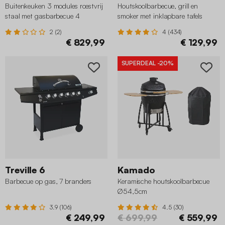
Buitenkeuken 3 modules roestvrij
Houtskoolbarbecue, grill en
staal met gasbarbecue 4
smoker met inklapbare tafels
branders
wielen en hoes
2 (2)
4 (434)
€ 829,99
€ 129,99
SUPERDEAL
-20%
Treville 6
Kamado
Barbecue op gas, 7 branders
Keramische houtskoolbarbecue
Ø54,5cm
3.9 (106)
4.5 (30)
€ 249,99
€ 699,99
€ 559,99