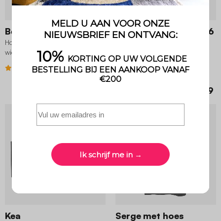
Bernard met hoes
Thira gasbarbecue + 6
Houtskool BBQ en smoker met 2
modules
wieltjes opklapzijtafeltjes en hoes
Buitenkeuken 6 modules van
staal met gasbarbecue 4
4.2 (212)
branders
€ 149,99
€ 1.399,99
Nieuw
Kea
Serge met hoes