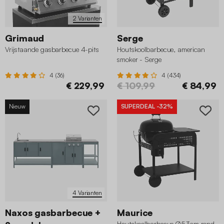
2 Varianten
Grimaud
Serge
Vrijstaande gasbarbecue 4-pits
Houtskoolbarbecue, american
smoker - Serge
4 (36)
4 (434)
€ 229,99
€ 109,99
€ 84,99
Nieuw
SUPERDEAL
-32%
4 Varianten
Naxos gasbarbecue +
Maurice
Houtskoolbarbecue Ø53cm rond