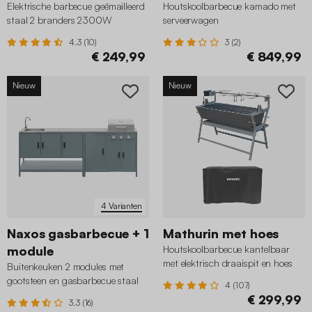
Elektrische barbecue geëmailleerd
Houtskoolbarbecue kamado met
staal 2 branders 2300W
serveerwagen
4.3 (10)
3 (2)
€ 249,99
€ 849,99
Nieuw
Nieuw
4 Varianten
Naxos gasbarbecue + 1
Mathurin met hoes
module
Houtskoolbarbecue kantelbaar
met elektrisch draaispit en hoes
Buitenkeuken 2 modules met
gootsteen en gasbarbecue staal
4 (107)
€ 299,99
3.3 (16)