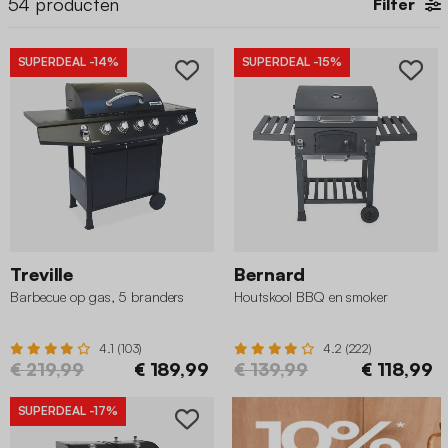
54
producten
Filter
SUPERDEAL
-14%
SUPERDEAL
-15%
Treville
Bernard
Barbecue op gas, 5 branders
Houtskool BBQ en smoker
4.1 (103)
4.2 (222)
€ 219,99
€ 189,99
€ 139,99
€ 118,99
SUPERDEAL
-17%