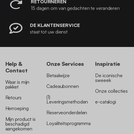
RETOURNEREN
15 dagen om van gedachten te veranderen
DE KLANTENSERVICE
staat tot uw dienst
Help &
Onze Services
Inspiratie
Contact
Betaalwijze
De iconische
sweeek
Waar is mijn
Cadeaubonnen
pakket
Onze collecties
(1)
Retours
Leveringsmethoden
e-catalogi
Herroeping
Reserveonderdelen
Mijn product is
Loyaliteitsprogramma
beschadigd
aangekomen