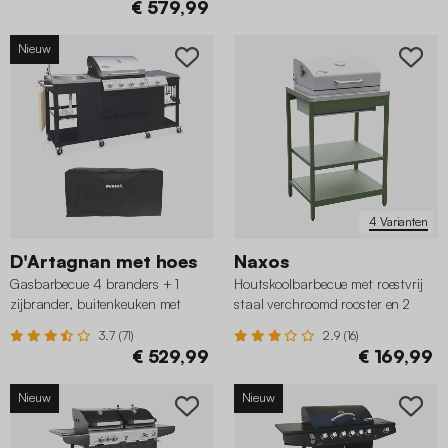
€ 579,99
Nieuw
4 Varianten
D'Artagnan met hoes
Naxos
Gasbarbecue 4 branders + 1
Houtskoolbarbecue met roestvrij
zijbrander, buitenkeuken met
staal verchroomd rooster en 2
gootsteen en hoes
planken
3.7 (71)
2.9 (16)
€ 529,99
€ 169,99
Nieuw
Nieuw