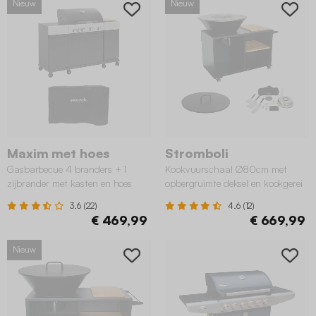
Nieuw
Nieuw
Maxim met hoes
Stromboli
Gasbarbecue 4 branders + 1
Kookvuurschaal Ø80cm met
zijbrander met kasten en hoes
opbergruimte deksel en kookgerei
3.6 (22)
4.6 (12)
€ 469,99
€ 669,99
Nieuw