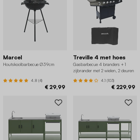
Marcel
Treville 4 met hoes
Houtskoolbarbecue Ø39cm
Gasbarbecue 4 branders + 1
zijbrander met 2 wielen, 2 deuren
en hoes
4.8 (4)
4.1 (103)
€ 29,99
€ 229,99