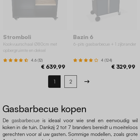
Stromboli
Bazin 6
Kookvuurschaal Ø80cm met
6-pits gasbarbecue + 1 zijbrander
opbergruimte en deksel
4.6 (12)
4 (124)
€ 639,99
€ 329,99
1
2
Gasbarbecue kopen
De
gasbarbecue
is ideaal voor wie snel en eenvoudig wil
koken in de tuin. Dankzij 2 tot 7 branders bereidt u moeiteloos
gerechten voor al uw gasten. Sommige modellen, zoals grote