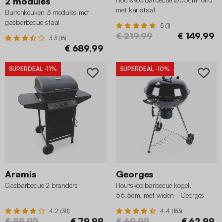
2 modules
met kar staal
Buitenkeuken 3 modules met
gasbarbecue staal
5 (1)
€ 219,99
€ 149,99
3.3 (16)
€ 689,99
SUPERDEAL
-11%
SUPERDEAL
-10%
Aramis
Georges
Gasbarbecue 2 branders
Houtskoolbarbecue kogel,
56,5cm, met wielen - Georges
4.2 (38)
4.4 (163)
€ 89,99
€ 79,99
€ 69,99
€ 62,99