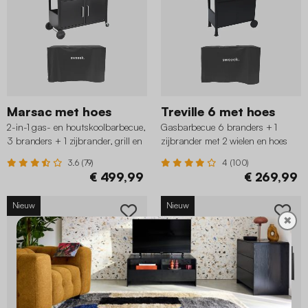
Marsac met hoes
Treville 6 met hoes
2-in-1 gas- en houtskoolbarbecue,
Gasbarbecue 6 branders + 1
3 branders + 1 zijbrander, grill en
zijbrander met 2 wielen en hoes
roker met planken en hoes
3.6 (79)
4 (100)
€ 499,99
€ 269,99
Nieuw
Nieuw
✖