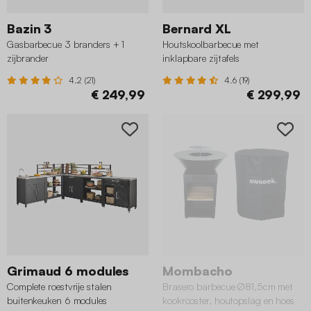
Bazin 3
Bernard XL
Gasbarbecue 3 branders + 1
Houtskoolbarbecue met
zijbrander
inklapbare zijtafels
4.2 (21)
4.6 (19)
€ 249,99
€ 299,99
Grimaud 6 modules
Mombacho
Complete roestvrije stalen
Brasero barbecue Ø81,5cm met
buitenkeuken 6 modules
kookrooster, houtopslag en hoes