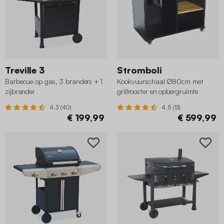
Treville 3
Stromboli
Barbecue op gas, 3 branders + 1
Kookvuurschaal Ø80cm met
zijbrander
grillrooster en opbergruimte
4.3 (40)
4.5 (13)
€ 199,99
€ 599,99