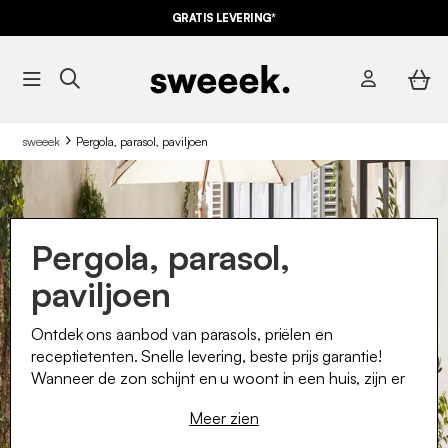
GRATIS LEVERING*
sweeek
Pergola, parasol, paviljoen
Pergola, parasol,
paviljoen
Ontdek ons aanbod van parasols, priëlen en
receptietenten. Snelle levering, beste prijs garantie!
Wanneer de zon schijnt en u woont in een huis, zijn er
meerdere oplossingen om uzelf tegen de zon te
Meer zien
beschermen. De parasol, het prieel, schaduwzeil ...