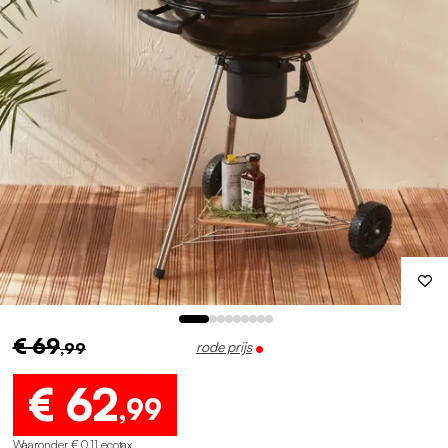
€ 69
,99
rode prijs
€ 62
,99
Waaronder € 0,11 ecotax
.