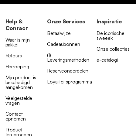
Help &
Onze Services
Inspiratie
Contact
Betaalwijze
De iconische
sweeek
Waar is mijn
Cadeaubonnen
pakket
Onze collecties
(1)
Retours
Leveringsmethoden
e-catalogi
Herroeping
Reserveonderdelen
Mijn product is
Loyaliteitsprogramma
beschadigd
aangekomen
Veelgestelde
vragen
Contact
opnemen
Product
terugroepen