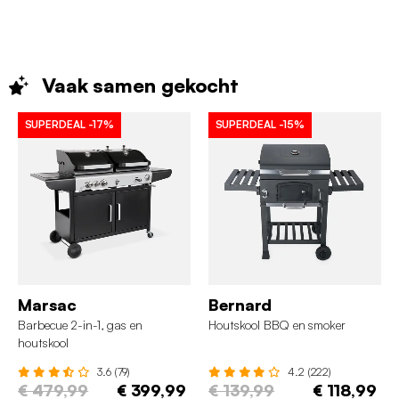
Vaak samen
gekocht
SUPERDEAL
-17%
SUPERDEAL
-15%
Marsac
Bernard
Barbecue 2-in-1, gas en
Houtskool BBQ en smoker
houtskool
3.6 (79)
4.2 (222)
€ 479,99
€ 399,99
€ 139,99
€ 118,99