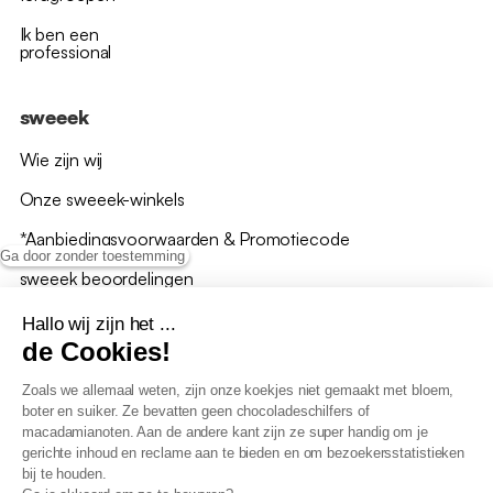
Ik ben een
professional
sweeek
Wie zijn wij
Onze sweeek-winkels
*Aanbiedingsvoorwaarden & Promotiecode
Ga door zonder toestemming
sweeek beoordelingen
Hallo wij zijn het ...
de Cookies!
Zoals we allemaal weten, zijn onze koekjes niet gemaakt met bloem,
boter en suiker. Ze bevatten geen chocoladeschilfers of
Algemene verkoopsvoorwaarden
macadamianoten. Aan de andere kant zijn ze super handig om je
AV loyaliteitsprogramma
gerichte inhoud en reclame aan te bieden en om bezoekersstatistieken
Beleid persoonsgegevens
bij te houden.
Verkoopsvoorwaarden voor B2B