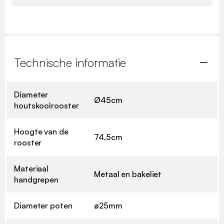
Technische informatie
Diameter
Ø45cm
houtskoolrooster
Hoogte van de
74,5cm
rooster
Materiaal
Metaal en bakeliet
handgrepen
Diameter poten
ø25mm