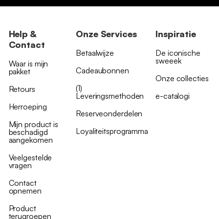
Help &
Onze Services
Inspiratie
Contact
Betaalwijze
De iconische
sweeek
Waar is mijn
Cadeaubonnen
pakket
Onze collecties
(1)
Retours
Leveringsmethoden
e-catalogi
Herroeping
Reserveonderdelen
Mijn product is
Loyaliteitsprogramma
beschadigd
aangekomen
Veelgestelde
vragen
Contact
opnemen
Product
terugroepen