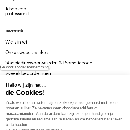
Ik ben een
professional
sweeek
Wie zijn wij
Onze sweeek-winkels
*Aanbiedingsvoorwaarden & Promotiecode
Ga door zonder toestemming
sweeek beoordelingen
Hallo wij zijn het ...
de Cookies!
Zoals we allemaal weten, zijn onze koekjes niet gemaakt met bloem,
boter en suiker. Ze bevatten geen chocoladeschilfers of
Algemene verkoopsvoorwaarden
macadamianoten. Aan de andere kant zijn ze super handig om je
AV loyaliteitsprogramma
gerichte inhoud en reclame aan te bieden en om bezoekersstatistieken
Beleid persoonsgegevens
bij te houden.
Verkoopsvoorwaarden voor B2B