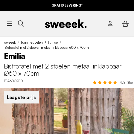
GRATIS LEVERING*
sweeek
Tuinmeubelen
Tuinset
Bistrotafel met 2 stoelen metaal inklapbaar Ø60 x 70cm
Emilia
Bistrotafel met 2 stoelen metaal inklapbaar
Ø60 x 70cm
BSA60C2BD
4.8 (86)
Laagste prijs