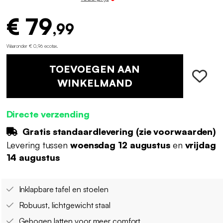
€ 79
,99
Waaronder € 0,96 ecotax
.
TOEVOEGEN AAN
WINKELMAND
Directe verzending
Gratis standaardlevering (
zie voorwaarden
)
Levering tussen
woensdag 12 augustus
en
vrijdag
14 augustus
Inklapbare tafel en stoelen
Robuust, lichtgewicht staal
Gebogen latten voor meer comfort