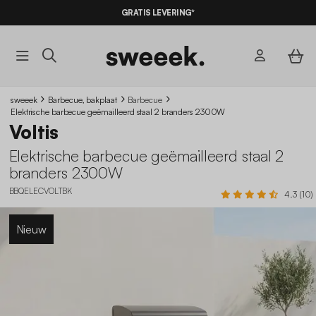
10% KORTING
OP DE
AANBIEDINGEN*
GRATIS LEVERING*
MET DE
CODE SUMMER10
sweeek
Barbecue, bakplaat
Barbecue
Elektrische barbecue geëmailleerd staal 2 branders 2300W
Voltis
Elektrische barbecue geëmailleerd staal 2
branders 2300W
BBQELECVOLTBK
4.3 (10)
Nieuw