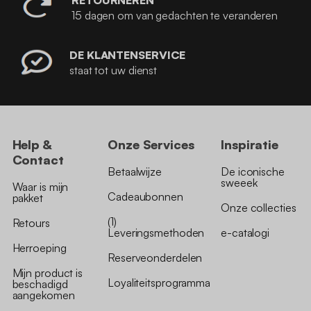
RETOURNEREN
15 dagen om van gedachten te veranderen
DE KLANTENSERVICE
staat tot uw dienst
Help &
Onze Services
Inspiratie
Contact
Betaalwijze
De iconische
sweeek
Waar is mijn
Cadeaubonnen
pakket
Onze collecties
(1)
Retours
Leveringsmethoden
e-catalogi
Herroeping
Reserveonderdelen
Mijn product is
Loyaliteitsprogramma
beschadigd
aangekomen