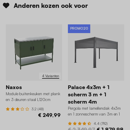
Anderen kozen ook voor
PROMO20
4 Varianten
Naxos
Palace 4x3m + 1
Module buitenkeuken met plank
scherm 3 m + 1
en 3 deuren staal L120cm
scherm 4m
Pergola met lamellendak 4x3m
3.2 (48)
en 1 zonnescherm van 3m en 1
€ 249,99
van 4m
4.4 (792)
€ 2.349,97
€ 1.879,98