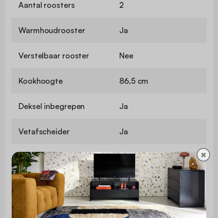
Aantal roosters
2
Warmhoudrooster
Ja
Verstelbaar rooster
Nee
Kookhoogte
86,5 cm
Deksel inbegrepen
Ja
Vetafscheider
Ja
✖
Geïntegreerde
Ja
thermometer
Flesopener
Nee