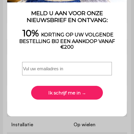
6 haken voor
Accessoires inbegrepen
keukengerei
Voorzijde kast
Nee
Aantal planken
1
Verstelbare plank
Nee
Zijtafel
2
Opvouwbaar
Ja
Draaggreep
Nee
Installatie
Op wielen