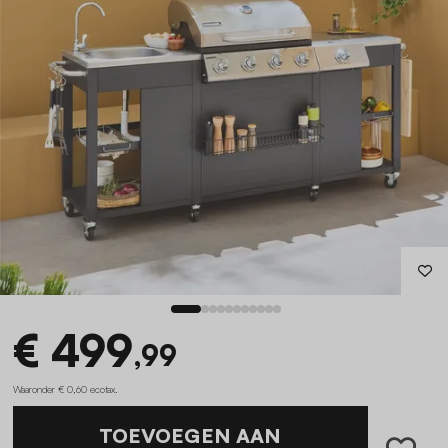
€ 499
,99
Waaronder € 0,60 ecotax
.
TOEVOEGEN AAN