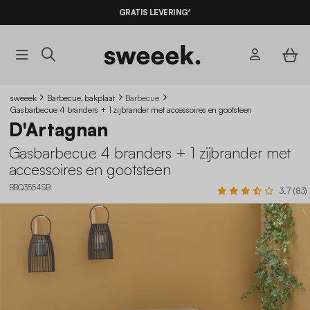
10% KORTING
OP DE
AANBIEDINGEN*
GRATIS LEVERING*
MET DE
CODE SUMMER10
sweeek
Barbecue, bakplaat
Barbecue
Gasbarbecue 4 branders + 1 zijbrander met accessoires en gootsteen
D'Artagnan
Gasbarbecue 4 branders + 1 zijbrander met
accessoires en gootsteen
BBQ3554SB
3.7 (83)