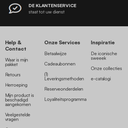
DE KLANTENSERVICE
staat tot uw dienst
Help &
Onze Services
Inspiratie
Contact
Betaalwijze
De iconische
sweeek
Waar is mijn
Cadeaubonnen
pakket
Onze collecties
(1)
Retours
Leveringsmethoden
e-catalogi
Herroeping
Reserveonderdelen
Mijn product is
Loyaliteitsprogramma
beschadigd
aangekomen
Veelgestelde
vragen