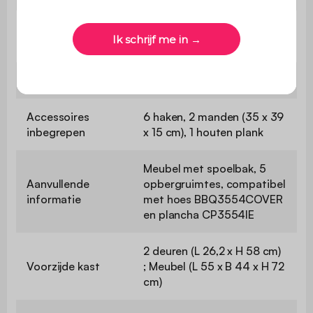
Geïntegreerde
Ja
thermometer
Flesopener
Nee
Accessoires
6 haken, 2 manden (35 x 39
inbegrepen
x 15 cm), 1 houten plank
Meubel met spoelbak, 5
Aanvullende
opbergruimtes, compatibel
informatie
met hoes BBQ3554COVER
en plancha CP3554IE
2 deuren (L 26,2 x H 58 cm)
Voorzijde kast
; Meubel (L 55 x B 44 x H 72
cm)