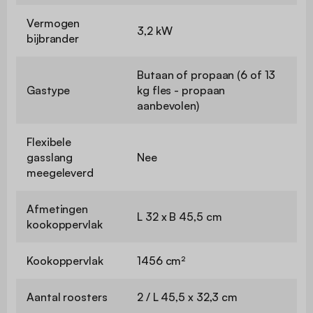
Vermogen
3,2 kW
bijbrander
Butaan of propaan (6 of 13
Gastype
kg fles - propaan
aanbevolen)
Flexibele
gasslang
Nee
meegeleverd
Afmetingen
L 32 x B 45,5 cm
kookoppervlak
Kookoppervlak
1456 cm²
Aantal roosters
2 / L 45,5 x 32,3 cm