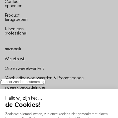
Contact
opnemen
Product
terugroepen
Ik ben een
professional
sweeek
Wie zijn wij
Onze sweeek-winkels
*Aanbiedingsvoorwaarden & Promotiecode
Ga door zonder toestemming
sweeek beoordelingen
Hallo wij zijn het ...
de Cookies!
Zoals we allemaal weten, zijn onze koekjes niet gemaakt met bloem,