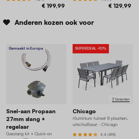
€ 199,99
€ 129,99
Anderen kozen ook voor
Gemaakt in Europa
SUPERDEAL
-10%
3 Varianten
Snel-aan Propaan
Chicago
27mm slang +
Aluminium tuinset 8 plaatsen,
uitschuifbaar - Chicago
regelaar
Gasslang kit + Quick-on
4.4 (495)