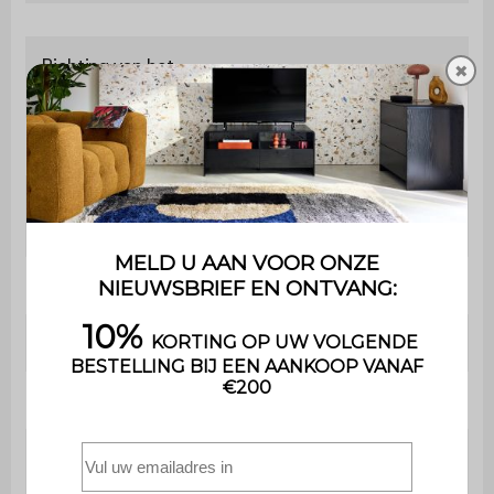
Richting van het
✖
Verticaal
rooster
Warmhoudrooster
Ja / L 61,5 x B 16,5 cm
Verstelbaar
Nee
rooster
Kookhoogte
88 cm
Deksel inbegrepen
Ja / L 66 x B 46 x H 15 cm
Asverzamelaar
Nee
Afneembaar / L 65,2 x B 40
Vetafscheider
x H 1,5 cm