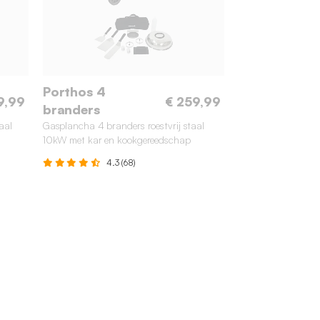
Porthos 4
9,99
€ 259,99
branders
aal
Gasplancha 4 branders roestvrij staal
10kW met kar en kookgereedschap
4.3 (68)