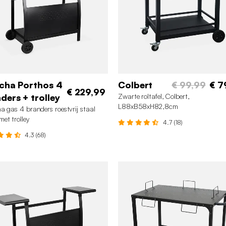
cha Porthos 4
Colbert
€ 99,99
€ 7
€ 229,99
ders + trolley
Zwarte roltafel, Colbert,
L88xB58xH82,8cm
a gas 4 branders roestvrij staal
et trolley
4.7 (18)
4.3 (68)