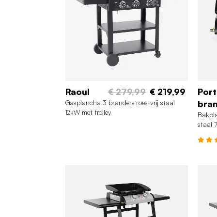
Raoul
€ 279,99
€ 219,99
Port
Gasplancha 3 branders roestvrij staal
bra
12kW met trolley
Bakpla
staal 