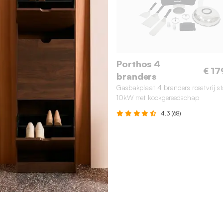
Porthos 4
€ 17
branders
Gasbakplaat 4 branders roestvrij st
10kW met kookgereedschap
4.3 (68)