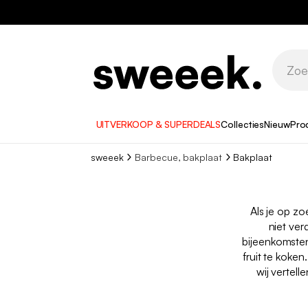
UITVERKOOP & SUPERDEALS
Collecties
Nieuw
Pro
sweeek
Barbecue, bakplaat
Bakplaat
Als je op z
niet ver
bijeenkomsten
fruit te koke
wij vertel