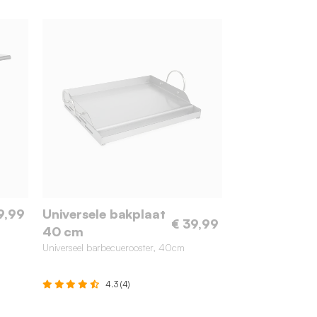
9,99
Universele bakplaat
€ 39,99
40 cm
Universeel barbecuerooster, 40cm
4.3 (4)