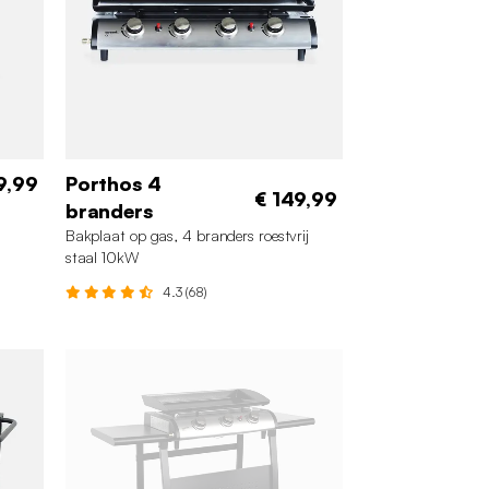
9,99
Porthos 4
€ 149,99
branders
Bakplaat op gas, 4 branders roestvrij
staal 10kW
4.3 (68)