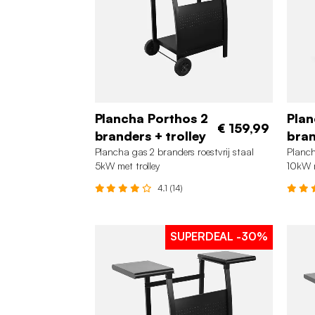
Plancha Porthos 2
Plan
€ 159,99
branders + trolley
bran
Plancha gas 2 branders roestvrij staal
Planch
5kW met trolley
10kW m
4.1 (14)
SUPERDEAL
-30%