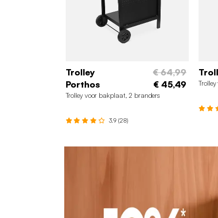
Trolley
€ 64,99
Trol
Porthos
€ 45,49
Trolle
Trolley voor bakplaat, 2 branders
3.9 (28)