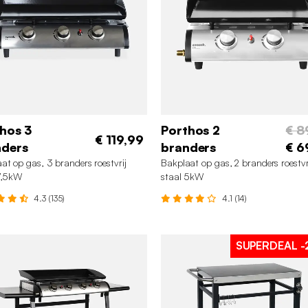
hos 3
Porthos 2
€ 8
€ 119,99
nders
branders
€ 6
at op gas, 3 branders roestvrij
Bakplaat op gas, 2 branders roestvr
7,5kW
staal 5kW
4.3 (135)
4.1 (14)
SUPERDEAL
-