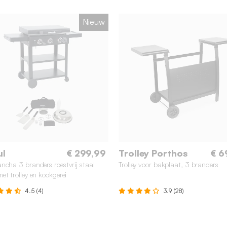
Nieuw
ul
€ 299,99
Trolley Porthos
€ 6
ncha 3 branders roestvrij staal
Trolley voor bakplaat, 3 branders
et trolley en kookgerei
4.5 (4)
3.9 (28)