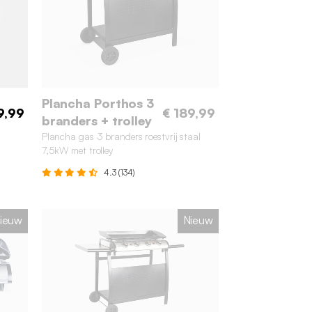
Plancha Porthos 3
9,99
€ 189,99
branders + trolley
Plancha gas 3 branders roestvrij staal
7,5kW met trolley
4.3 (134)
ieuw
Nieuw