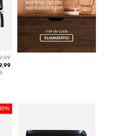
9,99
9,99
ij
20%