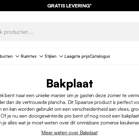
GRATIS LEVERING*
ducten
Ruimtes
Stijlen
Laagste prijs
Catalogus
Bakplaat
oek bent naar een unieke manier om je gasten deze zomer te verma
der dan de vertrouwde plancha. Dit Spaanse product is perfect v
 en kan worden gebruikt om een verscheidenheid aan vlees, gro
n. Of je nu een doorgewinterde pro bent of nog nooit een bakplaat
len je alles wat je moet weten over dit onmisbare zomerse keuken
Meer weten over Bakplaat