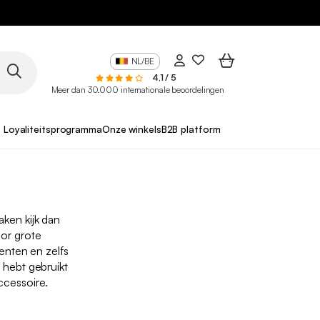
NL/BE
4,1 / 5
Meer dan 30.000 internationale beoordelingen
Loyaliteitsprogramma
Onze winkels
B2B platform
ken kijk dan
oor grote
enten en zelfs
 hebt gebruikt
accessoire.