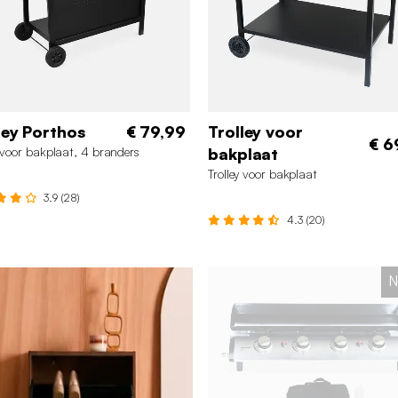
ley Porthos
€ 79,99
Trolley voor
€ 6
y voor bakplaat, 4 branders
bakplaat
Trolley voor bakplaat
3.9 (28)
4.3 (20)
N