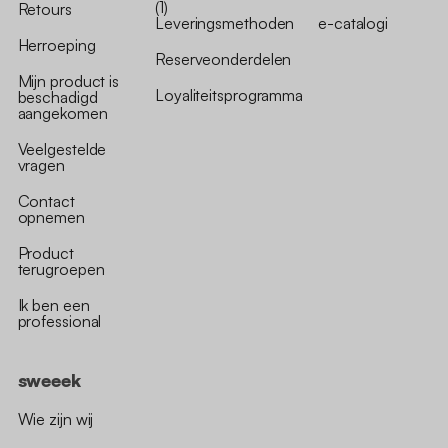
(1)
Retours
Leveringsmethoden
e-catalogi
Herroeping
Reserveonderdelen
Mijn product is
Loyaliteitsprogramma
beschadigd
aangekomen
Veelgestelde
vragen
Contact
opnemen
Product
terugroepen
Ik ben een
professional
sweeek
Wie zijn wij