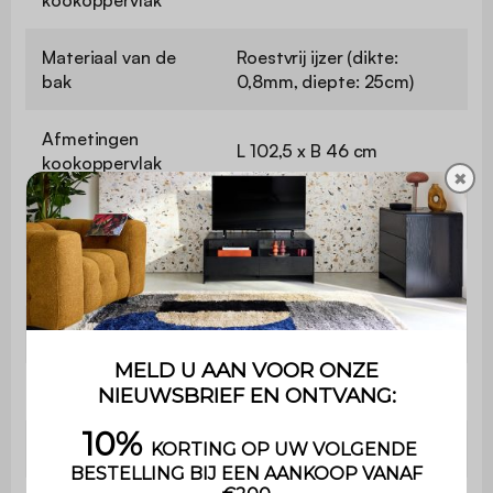
Materiaal van de
Roestvrij ijzer (dikte:
bak
0,8mm, diepte: 25cm)
Afmetingen
L 102,5 x B 46 cm
kookoppervlak
✖
Kookoppervlak
4715 cm²
Aantal roosters
2
Warmhoudrooster
Nee
Verstelbaar rooster
Nee
Kookhoogte
69 cm