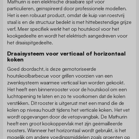
Mathurin is een elektrische draaibare spit voor
particulieren, geïnspireerd door professionele modellen.
Het is een robuust product, omdat de kuip van roestvrij
staal is en de structuur bedekt is met hittebestendige grijze
verf. Meer specifiek werkt het op houtskool voor het
kookgedeelte en wordt het elektrisch aangedreven voor
het draaispitgedeelte.
Draaisysteem voor verticaal of horizontaal
koken
Goed doordacht, is deze gemotoriseerde
houtskoolbarbecue voor grillen voorzien van een
zwenksysteem waarmee verticaal kan worden gekookt.
Het heeft een binnenrooster voor de houtskool om een
luchtopening te laten en zo te voorkomen dat de kolen
verstikken. Dit rooster is uitgerust met een mand die de
kolen op niveau houdt tijdens het verticale koken. Het vet
wordt opgevangen door de vetopvangbak. De Mathurin
heeft een groot kookoppervlak met zijn geëmailleerde
roosters. Wanneer het horizontaal wordt gebruikt, is het
mogelijk om andere voedingsmiddelen zoals groenten op