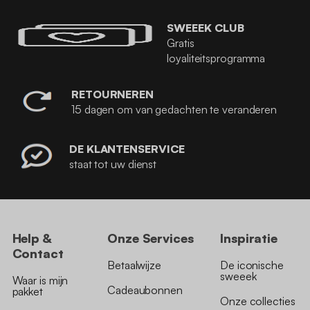
SWEEEK CLUB
Gratis
loyaliteitsprogramma
RETOURNEREN
15 dagen om van gedachten te veranderen
DE KLANTENSERVICE
staat tot uw dienst
Help &
Onze Services
Inspiratie
Contact
Betaalwijze
De iconische
sweeek
Waar is mijn
Cadeaubonnen
pakket
Onze collecties