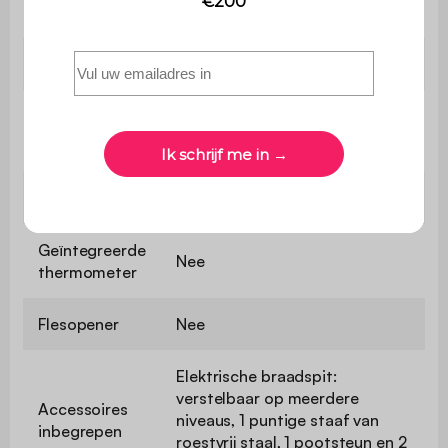
Deksel inbegrepen
Nee
Beluchters
2
Asverzamelaar
Nee
Vetafscheider
Ja
Geïntegreerde
Nee
thermometer
Flesopener
Nee
Elektrische braadspit:
verstelbaar op meerdere
Accessoires
niveaus, 1 puntige staaf van
inbegrepen
roestvrij staal, 1 pootsteun en 2