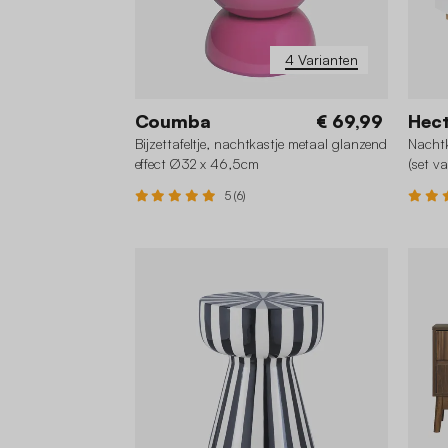
4 Varianten
Coumba
€ 69,99
Hec
Bijzettafeltje, nachtkastje metaal glanzend
Nachtk
effect Ø32 x 46,5cm
(set va
5 (6)