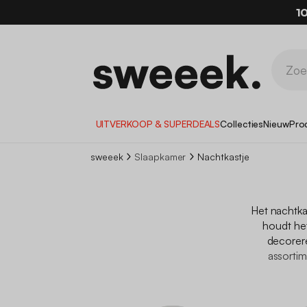
1
UITVERKOOP & SUPERDEALS
Collecties
Nieuw
Pro
sweeek
Slaapkamer
Nachtkastje
Het nachtka
houdt he
decorer
assortim