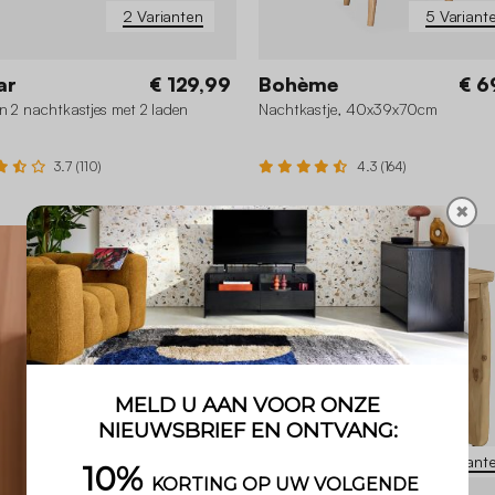
2 Varianten
5 Variant
ar
€ 129,99
Bohème
€ 6
n 2 nachtkastjes met 2 laden
Nachtkastje, 40x39x70cm
3.7 (110)
4.3 (164)
✖
2 Variant