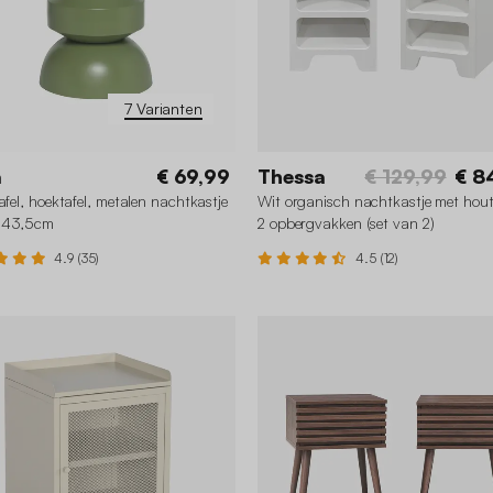
7 Varianten
a
€ 69,99
Thessa
€ 129,99
€ 8
tafel, hoektafel, metalen nachtkastje
Wit organisch nachtkastje met houte
 43,5cm
2 opbergvakken (set van 2)
4.9 (35)
4.5 (12)
+2