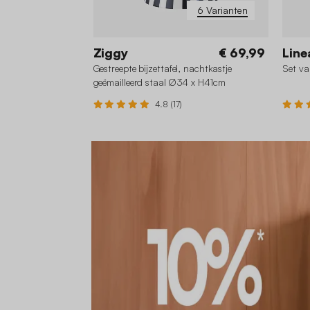
6 Varianten
Ziggy
€ 69,99
Line
Gestreepte bijzettafel, nachtkastje
Set va
geëmailleerd staal Ø34 x H41cm
4.8 (17)
+1