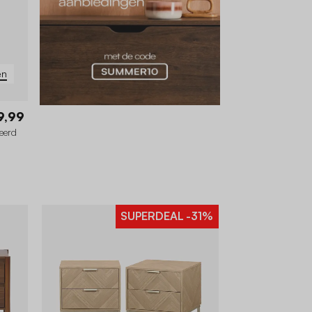
en
9,99
leerd
SUPERDEAL
-31%