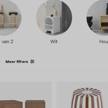
t van 2
Wit
Hou
Meer filters