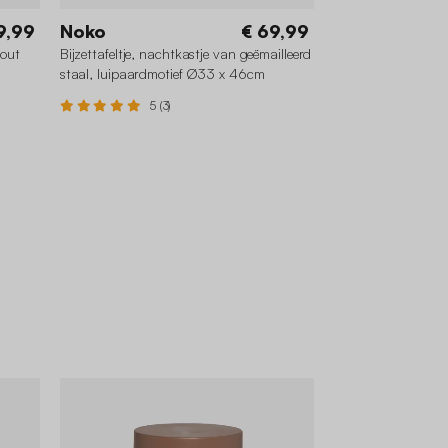
9,99
Noko
€ 69,99
hout
Bijzettafeltje, nachtkastje van geëmailleerd
staal, luipaardmotief Ø33 x 46cm
5 (3)