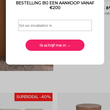
Asha
€ 6
Nachtkastje, bijzettafel van acacia
SUPERDEAL
-40%