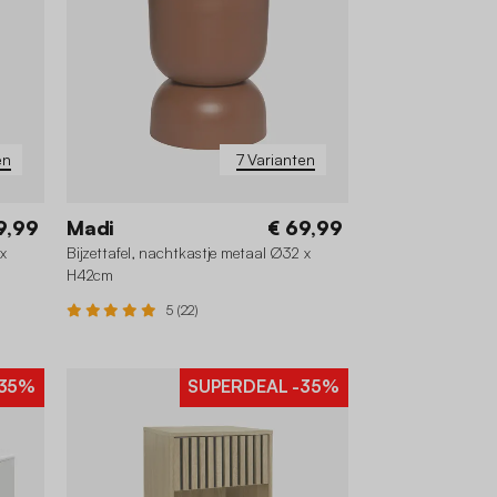
en
7 Varianten
9,99
Madi
€ 69,99
 x
Bijzettafel, nachtkastje metaal Ø32 x
H42cm
5 (22)
35%
SUPERDEAL
-35%
+2