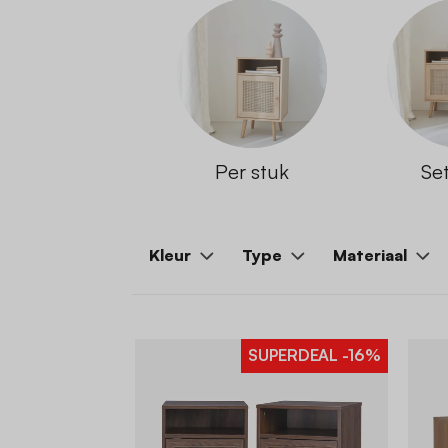
Per stuk
Se
Kleur
Type
Materiaal
SUPERDEAL
-16%