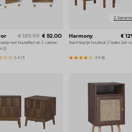
2 Variant
tor
€ 129,99
€ 52,00
Harmony
€ 12
astje met houteffect en 2 vakken
Nachtkastje houtlook 2 laden (set v
n 2)
2.4 (7)
3.9 (8)