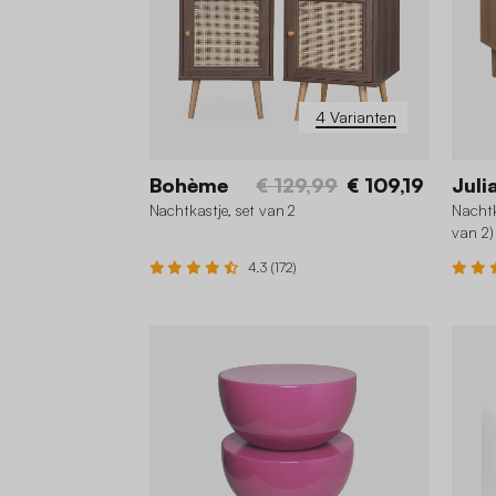
4 Varianten
Bohème
€ 129,99
€ 109,19
Juli
Nachtkastje, set van 2
Nachtk
van 2)
4.3 (172)