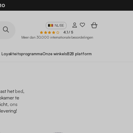
10
NL/BE
4,1 / 5
Meer dan 30.000 internationale beoordelingen
Loyaliteitsprogramma
Onze winkels
B2B platform
aast het
bed
,
pkamer te
icht,
ons
 levering!