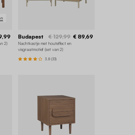
en
9,99
Budapest
€ 129,99
€ 89,69
an 2)
Nachtkastje met houteffect en
visgraatmotief (set van 2)
3.8 (33)