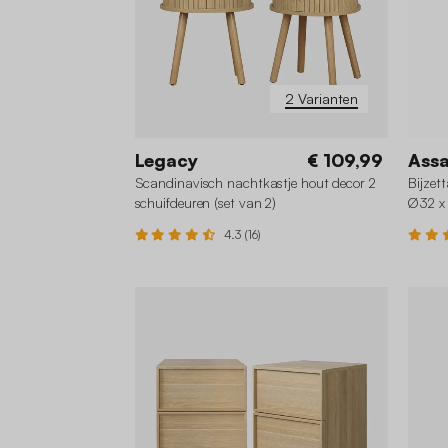
2 Varianten
Legacy
€ 109,99
Ass
Scandinavisch nachtkastje hout decor 2
Bijzet
schuifdeuren (set van 2)
Ø32 x
4.3 (16)