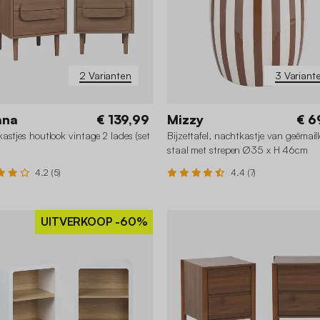
2 Varianten
3 Variant
ana
€ 139,99
Mizzy
€ 6
astjes houtlook vintage 2 lades (set
Bijzettafel, nachtkastje van geëmail
staal met strepen Ø35 x H 46cm
4.2 (5)
4.4 (7)
UITVERKOOP
-60%