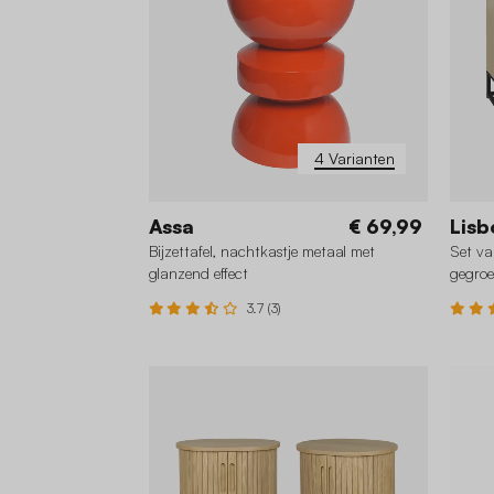
4 Varianten
Assa
€ 69,99
Lisb
Bijzettafel, nachtkastje metaal met
Set va
glanzend effect
gegroe
3.7 (3)