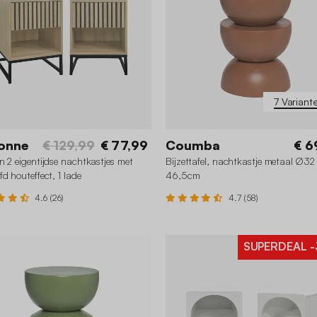
7 Variant
onne
€ 129,99
€ 77,99
Coumba
€ 6
n 2 eigentijdse nachtkastjes met
Bijzettafel, nachtkastje metaal Ø32
fd houteffect, 1 lade
46,5cm
4.6 (26)
4.7 (58)
SUPERDEAL
-
+2