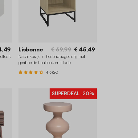
4,49
Lisbonne
€ 69,99
€ 45,49
ffect,
Nachtkastje in hedendaagse stijl met
geribbelde houtlook en 1 lade
4.6 (26)
SUPERDEAL
-20%