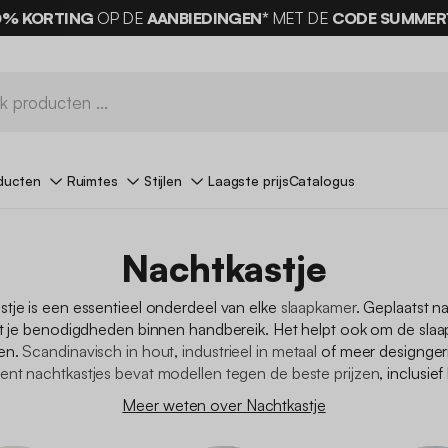
0% KORTING
OP DE
AANBIEDINGEN*
MET DE
CODE SUMMER
ducten
Ruimtes
Stijlen
Laagste prijs
Catalogus
Nachtkastje
stje is een essentieel onderdeel van elke
slaapkamer
. Geplaatst n
t je benodigdheden binnen handbereik. Het helpt ook om de slaa
en.
Scandinavisch
in hout
,
industrieel
in metaal
of meer designger
ent nachtkastjes bevat modellen tegen de beste prijzen
, inclusief
Meer weten over Nachtkastje