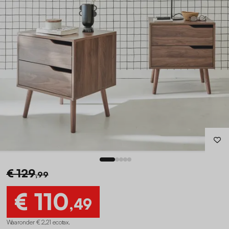
€ 129
,99
€ 110
,49
Waaronder € 2,21 ecotax
.