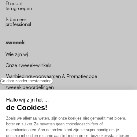
Product
terugroepen
Ik ben een
professional
sweeek
Wie zijn wij
Onze sweeek-winkels
*Aanbiedingsvoorwaarden & Promotiecode
Ga door zonder toestemming
sweeek beoordelingen
Hallo wij zijn het ...
de Cookies!
Zoals we allemaal weten, zijn onze koekjes niet gemaakt met bloem,
boter en suiker. Ze bevatten geen chocoladeschilfers of
Algemene verkoopsvoorwaarden
macadamianoten. Aan de andere kant zijn ze super handig om je
AV loyaliteitsprogramma
gerichte inhoud en reclame aan te bieden en om bezoekersstatistieken