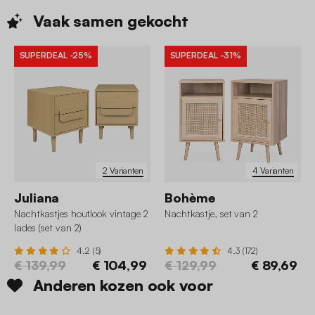
Vaak samen
gekocht
SUPERDEAL
-25%
SUPERDEAL
-31%
2 Varianten
4 Varianten
Juliana
Bohème
Nachtkastjes houtlook vintage 2
Nachtkastje, set van 2
lades (set van 2)
4.2 (5)
4.3 (172)
€ 139,99
€ 104,99
€ 129,99
€ 89,69
Anderen kozen ook voor