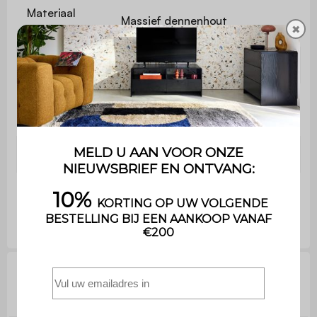
Materiaal
Massief dennenhout
poten
✖
Kleur poten
Walnootbeits
2x
L 50 x D 40 x H 55cm
Nachtkastje
Laden(binnen)
L 42 x D28,5 x H 9,9cm
Poten
Ø3 x xH 20cm
Technische informatie