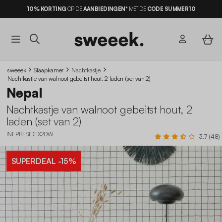
10% KORTING
OP DE
AANBIEDINGEN*
MET DE
CODE SUMMER10
sweeek
Slaapkamer
Nachtkastje
Nachtkastje van walnoot gebeitst hout, 2 laden (set van 2)
Nepal
Nachtkastje van walnoot gebeitst hout, 2
laden (set van 2)
INEPBESIDEX2DW
3.7 (48)
SUPERDEAL
-15%