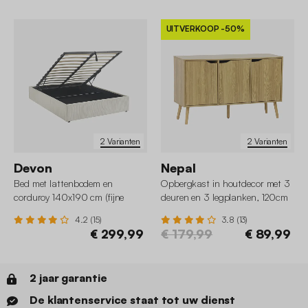
UITVERKOOP
-50%
2 Varianten
2 Varianten
Devon
Nepal
Bed met lattenbodem en
Opbergkast in houtdecor met 3
corduroy 140x190 cm (fijne
deuren en 3 legplanken, 120cm
ribbels)
4.2 (15)
3.8 (13)
€ 299,99
€ 179,99
€ 89,99
2 jaar garantie
De klantenservice staat tot uw dienst