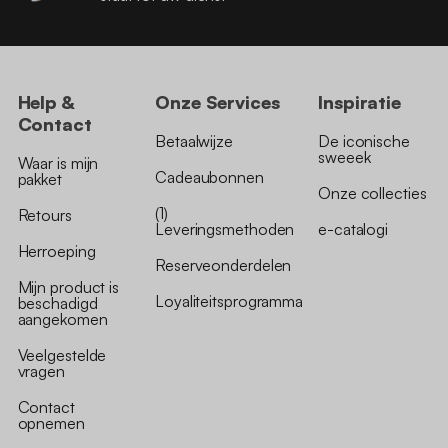
Help &
Onze Services
Inspiratie
Contact
Betaalwijze
De iconische
sweeek
Waar is mijn
Cadeaubonnen
pakket
Onze collecties
(1)
Retours
Leveringsmethoden
e-catalogi
Herroeping
Reserveonderdelen
Mijn product is
Loyaliteitsprogramma
beschadigd
aangekomen
Veelgestelde
vragen
Contact
opnemen