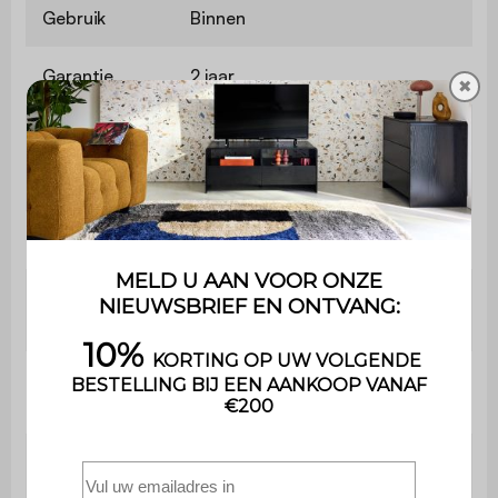
Gebruik
Binnen
Garantie
2 jaar
✖
De montage is heel eenvoudig,
Montage
een handleiding wordt
meegeleverd
Afmetingen
40 x 30 x 57 cm
Afmetingen
36,7 x 25,7 cm
plank (x1)
Hoogte
22 / 23,8 cm
opslagruimte
Afmetingen
46,4 x 27,2 cm
deur