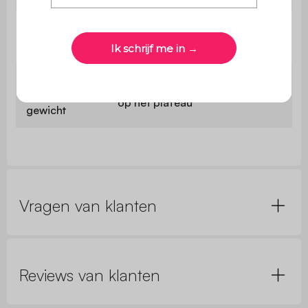
Afmetingen
Ø 9 x 7 cm
poten (x4)
Maximaal
5 kg per compartiment / 10 kg
ondersteund
op het plateau
gewicht
Vragen van klanten
Reviews van klanten