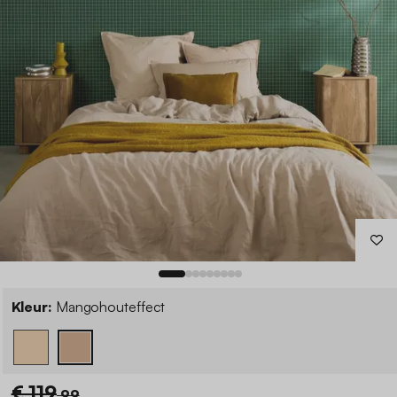
Kleur:
Mangohouteffect
€ 119
,99