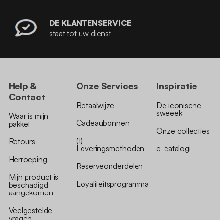
DE KLANTENSERVICE
staat tot uw dienst
Help &
Onze Services
Inspiratie
Contact
Betaalwijze
De iconische
sweeek
Waar is mijn
Cadeaubonnen
pakket
Onze collecties
(1)
Retours
Leveringsmethoden
e-catalogi
Herroeping
Reserveonderdelen
Mijn product is
Loyaliteitsprogramma
beschadigd
aangekomen
Veelgestelde
vragen