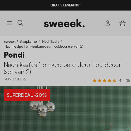
GRATIS LEVERING*
sweeek
Slaapkamer
Nachtkastje
Nachtkastjes 1 omkeerbare deur houtdecor (set van 2)
Pondi
Nachtkastjes 1 omkeerbare deur houtdecor
(set van 2)
IPONBESIDEX2
4.4 (5)
SUPERDEAL
-20%