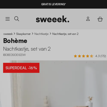
GRATIS LEVERING*
sweeek
Slaapkamer
Nachtkastje
Nachtkastje, set van 2
Bohème
Nachtkastje, set van 2
IBOBEDSIDEX2DW
4.3 (172)
SUPERDEAL
-16%