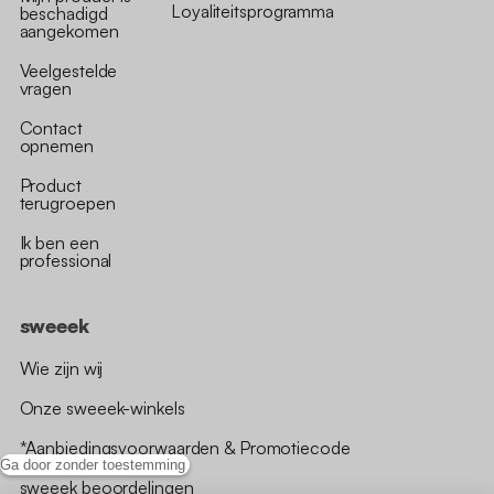
Loyaliteitsprogramma
beschadigd
aangekomen
Veelgestelde
vragen
Contact
opnemen
Product
terugroepen
Ik ben een
professional
sweeek
Wie zijn wij
Onze sweeek-winkels
*Aanbiedingsvoorwaarden & Promotiecode
Ga door zonder toestemming
sweeek beoordelingen