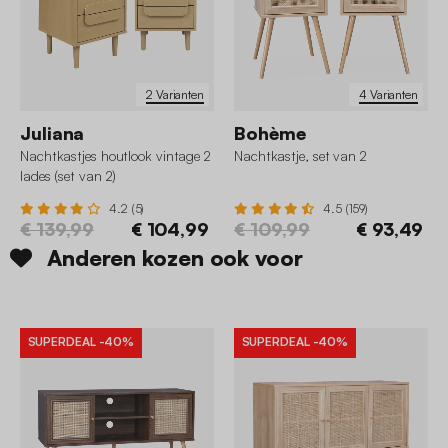
2 Varianten
4 Varianten
Juliana
Bohème
Nachtkastjes houtlook vintage 2
Nachtkastje, set van 2
lades (set van 2)
4.2 (5)
4.5 (159)
€ 139,99
€ 104,99
€ 109,99
€ 93,49
Anderen kozen ook voor
SUPERDEAL
-40%
SUPERDEAL
-40%