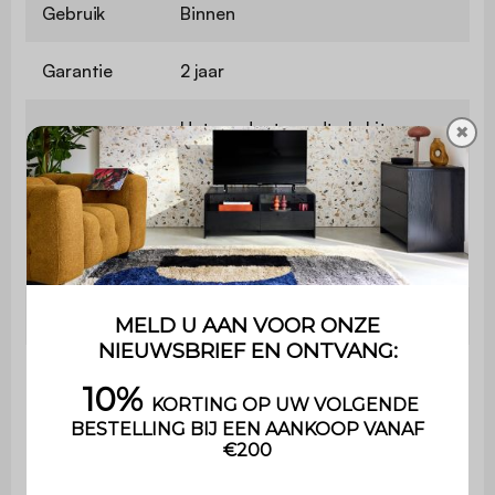
Gebruik
Binnen
Garantie
2 jaar
Het product wordt als kit
✖
geleverd en moet zelf worden
Montage
gemonteerd. Een handleiding is
inbegrepen.
Met lade
Nee
Afmetingen
40x39x70cm
Maximaal
ondersteund
50kg
gewicht