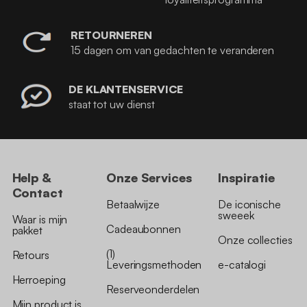
RETOURNEREN
15 dagen om van gedachten te veranderen
DE KLANTENSERVICE
staat tot uw dienst
Help &
Onze Services
Inspiratie
Contact
Betaalwijze
De iconische
sweeek
Waar is mijn
Cadeaubonnen
pakket
Onze collecties
(1)
Retours
Leveringsmethoden
e-catalogi
Herroeping
Reserveonderdelen
Mijn product is