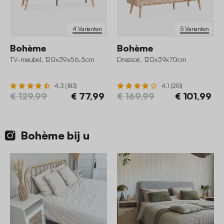
4 Varianten
5 Varianten
Bohème
Bohème
TV-meubel, 120x39x56.5cm
Dressoir, 120x39x70cm
4.3 (183)
4.1 (251)
€ 129,99
€ 77,99
€ 169,99
€ 101,99
Bohème bij u