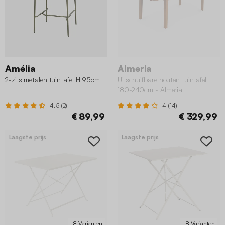
Amélia
Almeria
2-zits metalen tuintafel H 95cm
Uitschuifbare houten tuintafel
180-240cm - Almeria
4.5 (2)
4 (14)
€ 89,99
€ 329,99
Laagste prijs
Laagste prijs
8 Varianten
8 Varianten