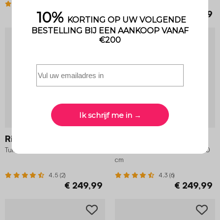
5 (14)
3.2 (9)
€ 39,99
€ 279,99
Riviera
Maringa 150cm
Tuintafel, B60 x D90 x H72cm
Houten en metalen tuintafel, 150
cm
4.5 (2)
4.3 (6)
€ 249,99
€ 249,99