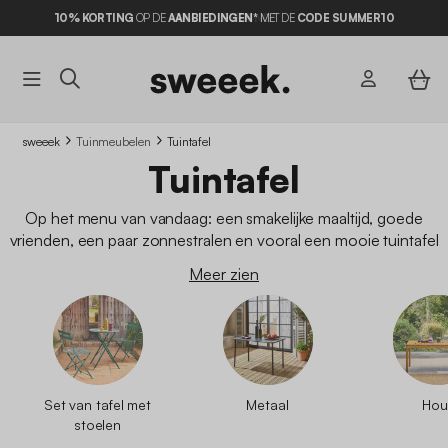
10% KORTING
OP DE
AANBIEDINGEN*
MET DE
CODE SUMMER10
sweeek
Tuinmeubelen
Tuintafel
Tuintafel
Op het menu van vandaag: een smakelijke maaltijd, goede
vrienden, een paar zonnestralen en vooral een mooie tuintafel
die u de hele zomer lang zal vergezellen. De tuintafel bestaat
Meer zien
in alle vormen, kleuren en materialen, en kan bovendien
uitschuifbaar
of
inklapbaar
zijn. In de
sweeek-catalogus
vindt u
een ruime keuze aan
goedkope tuintafels
en lage tuintafels.
Set van tafel met
Metaal
Hou
stoelen