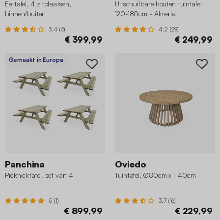
Eettafel, 4 zitplaatsen,
Uitschuifbare houten tuintafel
binnen/buiten
120-180cm - Almeria
3.4 (5)
4.2 (29)
€ 399,99
€ 249,99
Gemaakt in Europa
Panchina
Oviedo
Picknicktafel, set van 4
Tuintafel, Ø80cm x H40cm
5 (1)
3.7 (16)
€ 899,99
€ 229,99