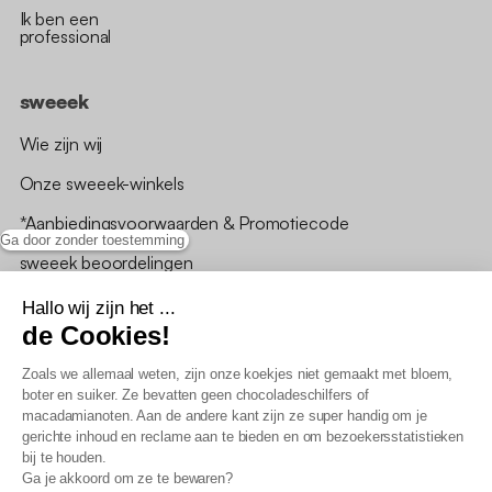
Ik ben een
professional
sweeek
Wie zijn wij
Onze sweeek-winkels
*Aanbiedingsvoorwaarden & Promotiecode
Ga door zonder toestemming
sweeek beoordelingen
Hallo wij zijn het ...
de Cookies!
Zoals we allemaal weten, zijn onze koekjes niet gemaakt met bloem,
boter en suiker. Ze bevatten geen chocoladeschilfers of
Algemene verkoopsvoorwaarden
macadamianoten. Aan de andere kant zijn ze super handig om je
AV loyaliteitsprogramma
gerichte inhoud en reclame aan te bieden en om bezoekersstatistieken
Beleid persoonsgegevens
bij te houden.
Verkoopsvoorwaarden voor B2B
Ga je akkoord om ze te bewaren?
Verklaring inzake toegankelijkheid