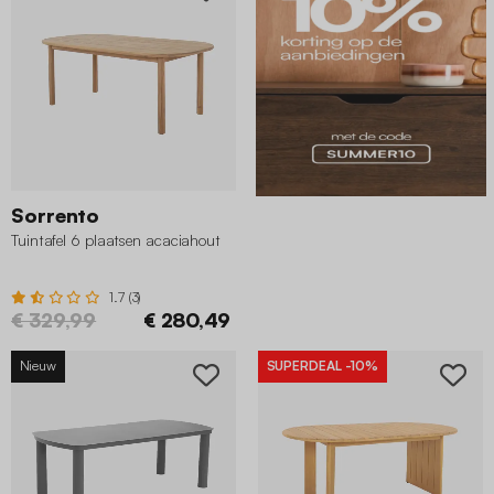
Sorrento
Tuintafel 6 plaatsen acaciahout
1.7 (3)
€ 329,99
€ 280,49
Nieuw
SUPERDEAL
-10%