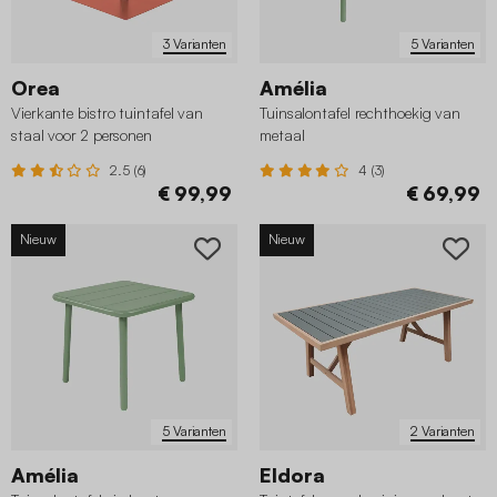
3 Varianten
5 Varianten
Orea
Amélia
Vierkante bistro tuintafel van
Tuinsalontafel rechthoekig van
staal voor 2 personen
metaal
2.5 (6)
4 (3)
€ 99,99
€ 69,99
Nieuw
Nieuw
5 Varianten
2 Varianten
Amélia
Eldora