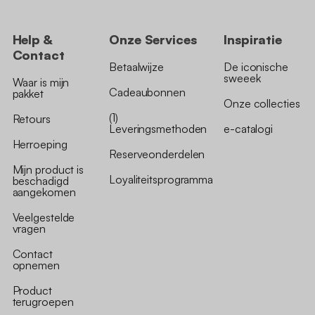
Help &
Onze Services
Inspiratie
Contact
Betaalwijze
De iconische
sweeek
Waar is mijn
Cadeaubonnen
pakket
Onze collecties
(1)
Retours
Leveringsmethoden
e-catalogi
Herroeping
Reserveonderdelen
Mijn product is
Loyaliteitsprogramma
beschadigd
aangekomen
Veelgestelde
vragen
Contact
opnemen
Product
terugroepen