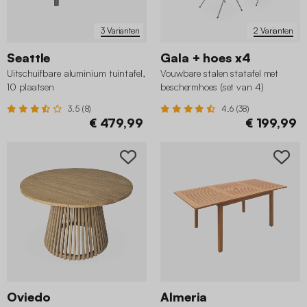
3 Varianten
2 Varianten
Seattle
Gala + hoes x4
Uitschuifbare aluminium tuintafel,
Vouwbare stalen statafel met
10 plaatsen
beschermhoes (set van 4)
3.5 (8)
4.6 (38)
€ 479,99
€ 199,99
Oviedo
Almeria