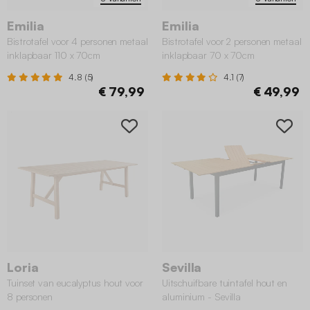
Emilia
Emilia
Bistrotafel voor 4 personen metaal
Bistrotafel voor 2 personen metaal
inklapbaar 110 x 70cm
inklapbaar 70 x 70cm
4.8 (5)
4.1 (7)
€ 79,99
€ 49,99
Loria
Sevilla
Tuinset van eucalyptus hout voor
Uitschuifbare tuintafel hout en
8 personen
aluminium - Sevilla