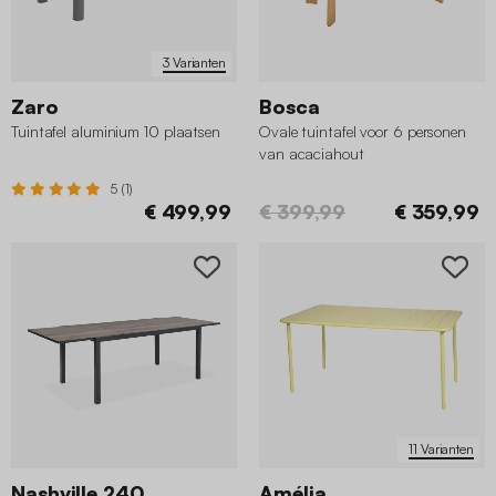
3 Varianten
Zaro
Bosca
Tuintafel aluminium 10 plaatsen
Ovale tuintafel voor 6 personen
van acaciahout
5 (1)
€ 499,99
€ 399,99
€ 359,99
11 Varianten
Nashville 240
Amélia