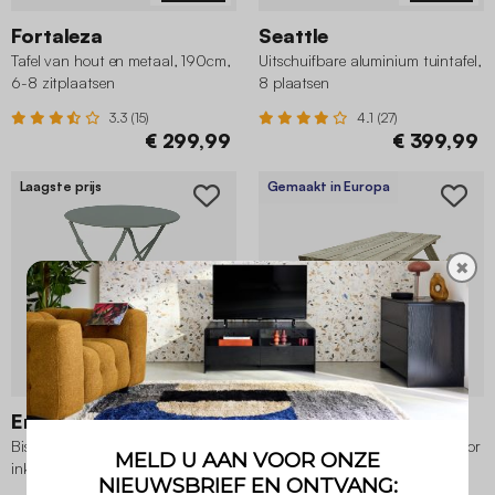
Fortaleza
Seattle
Tafel van hout en metaal, 190cm,
Uitschuifbare aluminium tuintafel,
6-8 zitplaatsen
8 plaatsen
3.3 (15)
4.1 (27)
€ 299,99
€ 399,99
Laagste prijs
Gemaakt in Europa
✖
8 Varianten
Emilia
Panchina
Bistrotafel voor 2 personen metaal
Picknicktafel met 2 zitkanten voor
inklapbaar Ø60cm
6 personen