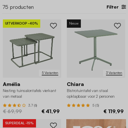
75
producten
Filter
UITVERKOOP
-40%
Nieuw
5 Varianten
3 Varianten
Amélia
Chiara
Nesting tuinsalontafels vierkant
Bistrotuintafel van staal
van metaal
opklapbaar voor 2 personen
3.7 (6)
5 (5)
€ 69,99
€ 41,99
€ 119,99
SUPERDEAL
-15%