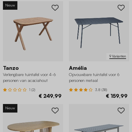
Nieuw
9 Varianten
Tanzo
Amélia
Verlengbare tuintafel voor 4-6
Opvouwbare tuintafel voor 6
personen van acaciahout
personen metaal
1 (2)
3.8 (38)
€ 249,99
€ 159,99
Nieuw