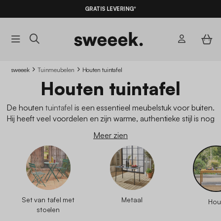
GRATIS LEVERING*
sweeek
Tuinmeubelen
Houten tuintafel
Houten tuintafel
De houten
tuintafel
is een essentieel meubelstuk voor buiten.
Hij heeft veel voordelen en zijn warme, authentieke stijl is nog
steeds erg populair. Hij is ook geliefd om zijn grote
Meer zien
verscheidenheid aan vormen en stijlen, waardoor hij zeker een
plaatsje vindt in veel interieurs. Ontdek ons assortiment houten
tuintafels en geef jezelf een nieuwe
buitenruimte
.
Set van tafel met
Metaal
Hou
stoelen