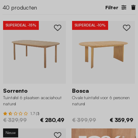
40
producten
Filter
SUPERDEAL
-15%
SUPERDEAL
-10%
Sorrento
Bosca
Tuintafel 6 plaatsen acaciahout
Ovale tuintafel voor 6 personen
naturel
naturel
1.7 (3)
€ 329,99
€ 280,49
€ 399,99
€ 359,99
Nieuw