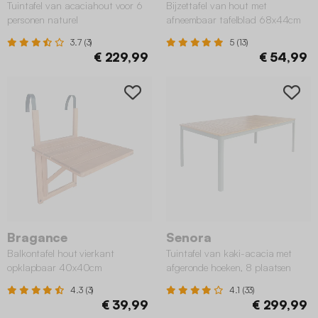
Tuintafel van acaciahout voor 6
Bijzettafel van hout met
personen naturel
afneembaar tafelblad 68x44cm
3.7 (3)
5 (13)
€ 229,99
€ 54,99
Bragance
Senora
Balkontafel hout vierkant
Tuintafel van kaki-acacia met
opklapbaar 40x40cm
afgeronde hoeken, 8 plaatsen
4.3 (3)
4.1 (33)
€ 39,99
€ 299,99