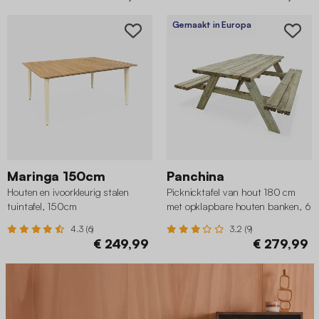
Gemaakt in Europa
Maringa 150cm
Panchina
Houten en ivoorkleurig stalen
Picknicktafel van hout 180 cm
tuintafel, 150cm
met opklapbare houten banken, 6
plaatsen - PANCHINA -
4.3 (6)
3.2 (9)
gecertificeerd
€ 249,99
€ 279,99