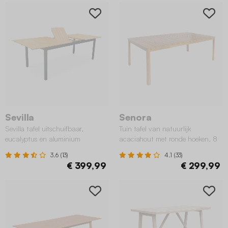
Sevilla
Senora
Sevilla tafel uitschuifbaar,
Tuin tafel van natuurlijk
eucalyptus en aluminium
acaciahout met ronde hoeken, 8
plaatsen
3.6 (13)
4.1 (33)
€ 399,99
€ 299,99