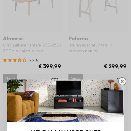
Almeria
Paloma
Uitschuifbare tuintafel 200-250-
Houten acaciatuintafel 4
300m eucalyptus hout
personen naturel
3.3 (12)
€ 399,99
€ 299,99
Nieuw
Nieuw
✖