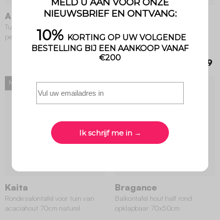
Arbo
Arbo
Tuintafel verlengbaar 4-6
Tuintafel verlengbaar 6-8
personen naturel
personen naturel
€ 249,99
€ 339,99
Nieuw
Kaita
Bragance
Ronde salontafel voor tuin van
Balkontafel hout half rond
acaciahout 70cm naturel
opklapbaar 70x50cm