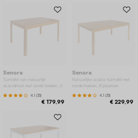
Senora
Senora
Tuintafel van natuurlijk
Natuurlijke acacia tuintafel met
acaciahout met ronde hoeken, 6
ronde hoeken, 8 plaatsen
plaatsen
4.1 (33)
4.1 (33)
€ 179,99
€ 229,99