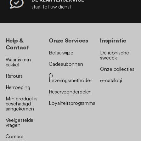
staat tot uw dienst
Help &
Onze Services
Inspiratie
Contact
Betaalwijze
De iconische
sweeek
Waar is mijn
Cadeaubonnen
pakket
Onze collecties
(1)
Retours
Leveringsmethoden
e-catalogi
Herroeping
Reserveonderdelen
Mijn product is
Loyaliteitsprogramma
beschadigd
aangekomen
Veelgestelde
vragen
Contact