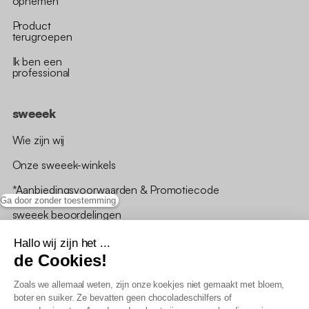
opnemen
Product
terugroepen
Ik ben een
professional
sweeek
Wie zijn wij
Onze sweeek-winkels
*Aanbiedingsvoorwaarden & Promotiecode
Ga door zonder toestemming
sweeek beoordelingen
Hallo wij zijn het ...
de Cookies!
Zoals we allemaal weten, zijn onze koekjes niet gemaakt met bloem,
boter en suiker. Ze bevatten geen chocoladeschilfers of
Algemene verkoopsvoorwaarden