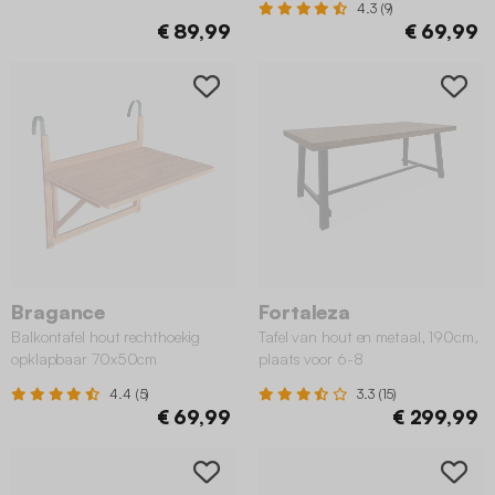
4.3 (9)
€ 89,99
€ 69,99
Bragance
Fortaleza
Balkontafel hout rechthoekig
Tafel van hout en metaal, 190cm,
opklapbaar 70x50cm
plaats voor 6-8
4.4 (5)
3.3 (15)
€ 69,99
€ 299,99