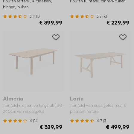
Houten eettafel, 4 plaatsen,
Houten tuintafel, binnen/buiten
binnen, buiten
3.4 (5)
3.7 (16)
€ 399,99
€ 229,99
Almeria
Loria
Tuintafel met een verlengstuk 180-
Tuintafel van eucalyptus hout 8
240cm van eucalyptus
plaatsen naturel
4 (14)
4.7 (3)
€ 329,99
€ 499,99