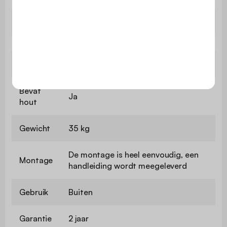
Materiaal
Eucalyptus
Kleur
Hout
Bevat
Ja
hout
Gewicht
35 kg
De montage is heel eenvoudig, een
Montage
handleiding wordt meegeleverd
Gebruik
Buiten
Garantie
2 jaar