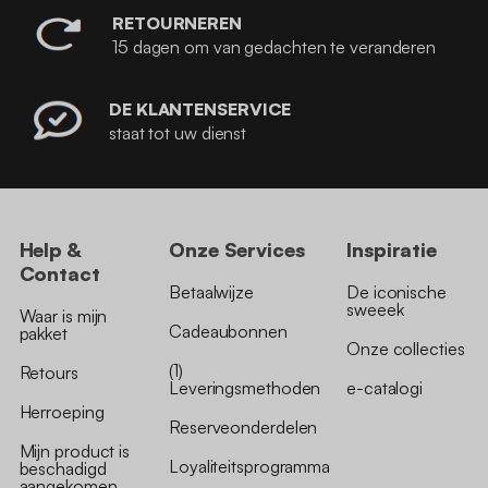
RETOURNEREN
15 dagen om van gedachten te veranderen
DE KLANTENSERVICE
staat tot uw dienst
Help &
Onze Services
Inspiratie
Contact
Betaalwijze
De iconische
sweeek
Waar is mijn
Cadeaubonnen
pakket
Onze collecties
(1)
Retours
Leveringsmethoden
e-catalogi
Herroeping
Reserveonderdelen
Mijn product is
Loyaliteitsprogramma
beschadigd
aangekomen