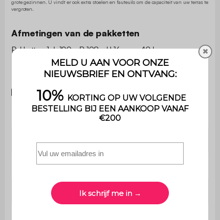
grote gezinnen. U vindt er ook extra stoelen en fauteuils om de capaciteit van uw terras te
vergroten.
Afmetingen van de pakketten
Pakketten 1: L 190 x B 108 x H 16 cm - 40 kg
✖
Handleidingen
Download de handleiding
Type
Verlengbaar
Vorm
Rechthoekig
Aantal zitplaatsen
10
Inclusief stoelen
Nee