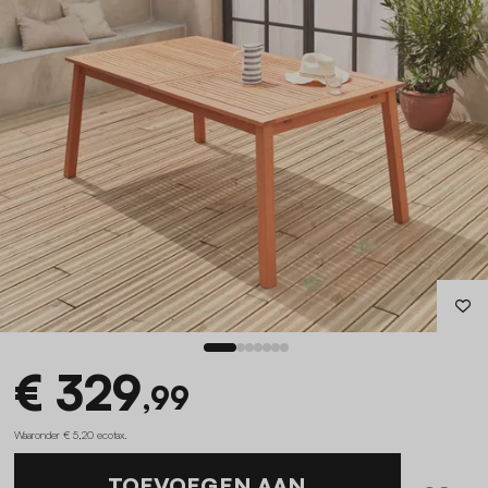
€ 329
,99
Waaronder € 5,20 ecotax
.
TOEVOEGEN AAN