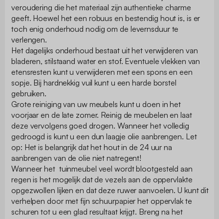
veroudering die het materiaal zijn authentieke charme
geeft. Hoewel het een robuus en bestendig hout is, is er
toch enig onderhoud nodig om de levernsduur te
verlengen.
Het dagelijks onderhoud bestaat uit het verwijderen van
bladeren, stilstaand water en stof. Eventuele vlekken van
etensresten kunt u verwijderen met een spons en een
sopje. Bij hardnekkig vuil kunt u een harde borstel
gebruiken.
Grote reiniging van uw meubels kunt u doen in het
voorjaar en de late zomer. Reinig de meubelen en laat
deze vervolgens goed drogen. Wanneer het volledig
gedroogd is kunt u een dun laagje olie aanbrengen. Let
op: Het is belangrijk dat het hout in de 24 uur na
aanbrengen van de olie niet natregent!
Wanneer het tuinmeubel veel wordt blootgesteld aan
regen is het mogelijk dat de vezels aan de oppervlakte
opgezwollen lijken en dat deze ruwer aanvoelen. U kunt dit
verhelpen door met fijn schuurpapier het oppervlak te
schuren tot u een glad resultaat krijgt. Breng na het