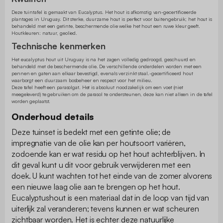
Deze tuintafel is gemaakt van Eucalyptus. Het hout is afkomstig van-gecertificeerde
plantages in Uruguay. Dit sterke, duurzame hout is perfect voor buitengebruik; het hout is
behandeld met een getinte, beschermende olie welke het hout een ruwe kleur geeft.
Houtkleuren: natuur, geolied.
Technische kenmerken
Het eucalyptus hout uit Uruguay is na het zagen volledig gedroogd, geschuurd en
behandeld met de beschermende olie. De verschillende onderdelen worden met een
pennen en gaten aan elkaar bevestigd, evenals verzinkt staal.-gecertificeerd hout
waarborgt een duurzaam bosbeheer en respect voor het milieu.
Deze tafel heeft een parasolgat. Het is absoluut noodzakelijk om een voet (niet
meegeleverd) te gebruiken om de parasol te ondersteunen, deze kan niet alleen in de tafel
worden geplaatst.
Onderhoud details
Deze tuinset is bedekt met een getinte olie; de
impregnatie van de olie kan per houtsoort variëren,
zodoende kan er wat residu op het hout achterblijven. In
dit geval kunt u dit voor gebruik verwijderen met een
doek. U kunt wachten tot het einde van de zomer alvorens
een nieuwe laag olie aan te brengen op het hout.
Eucalyptushout is een materiaal dat in de loop van tijd van
uiterlijk zal veranderen; tevens kunnen er wat scheuren
zichtbaar worden. Het is echter deze natuurlijke