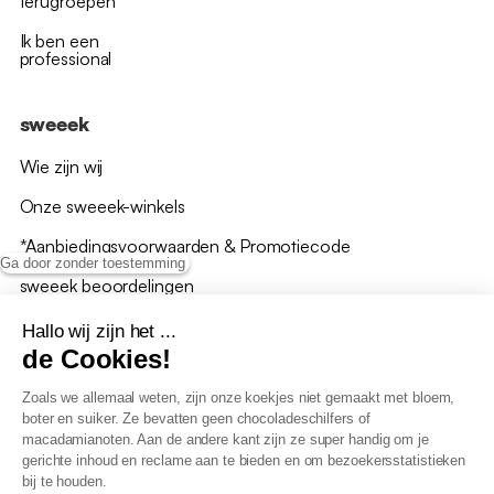
terugroepen
Ik ben een
professional
sweeek
Wie zijn wij
Onze sweeek-winkels
*Aanbiedingsvoorwaarden & Promotiecode
Ga door zonder toestemming
sweeek beoordelingen
Hallo wij zijn het ...
de Cookies!
Zoals we allemaal weten, zijn onze koekjes niet gemaakt met bloem,
boter en suiker. Ze bevatten geen chocoladeschilfers of
Algemene verkoopsvoorwaarden
macadamianoten. Aan de andere kant zijn ze super handig om je
AV loyaliteitsprogramma
gerichte inhoud en reclame aan te bieden en om bezoekersstatistieken
Beleid persoonsgegevens
bij te houden.
Verkoopsvoorwaarden voor B2B