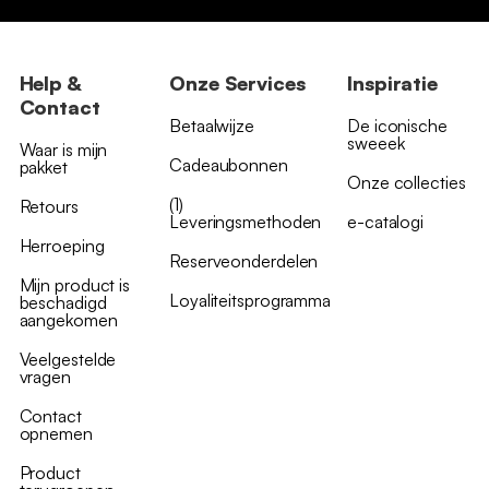
Help &
Onze Services
Inspiratie
Contact
Betaalwijze
De iconische
sweeek
Waar is mijn
Cadeaubonnen
pakket
Onze collecties
(1)
Retours
Leveringsmethoden
e-catalogi
Herroeping
Reserveonderdelen
Mijn product is
Loyaliteitsprogramma
beschadigd
aangekomen
Veelgestelde
vragen
Contact
opnemen
Product