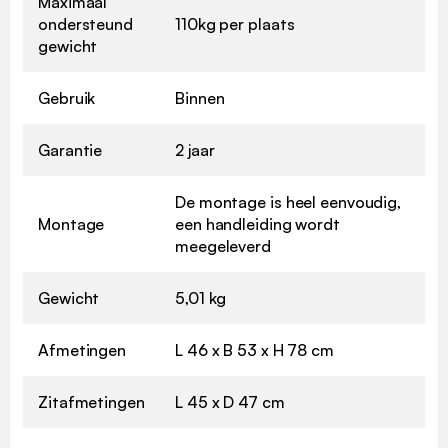
Maximaal
ondersteund
110kg per plaats
gewicht
Gebruik
Binnen
Garantie
2 jaar
De montage is heel eenvoudig,
Montage
een handleiding wordt
meegeleverd
Gewicht
5,01 kg
Afmetingen
L 46 x B 53 x H 78 cm
Zitafmetingen
L 45 x D 47 cm