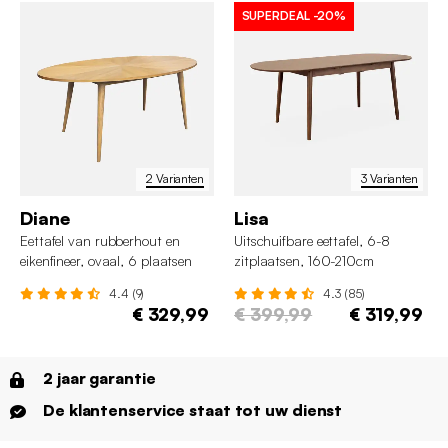
SUPERDEAL
-20%
2 Varianten
3 Varianten
Diane
Lisa
Eettafel van rubberhout en
Uitschuifbare eettafel, 6-8
eikenfineer, ovaal, 6 plaatsen
zitplaatsen, 160-210cm
4.4 (9)
4.3 (85)
€ 329,99
€ 399,99
€ 319,99
2 jaar garantie
De klantenservice staat tot uw dienst