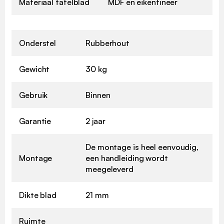
Materiaal tafelblad
MDF en eikenfineer
Onderstel
Rubberhout
Gewicht
30 kg
Gebruik
Binnen
Garantie
2 jaar
De montage is heel eenvoudig,
Montage
een handleiding wordt
meegeleverd
Dikte blad
21 mm
Ruimte