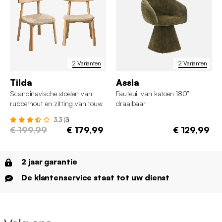
2 Varianten
2 Varianten
Tilda
Assia
Scandinavische stoelen van
Fauteuil van katoen 180°
rubberhout en zitting van touw
draaibaar
(set van 2)
3.3 (3)
€ 199,99
€ 179,99
€ 129,99
2 jaar garantie
De klantenservice staat tot uw dienst