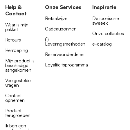
Help &
Onze Services
Inspiratie
Contact
Betaalwijze
De iconische
sweeek
Waar is mijn
Cadeaubonnen
pakket
Onze collecties
(1)
Retours
Leveringsmethoden
e-catalogi
Herroeping
Reserveonderdelen
Mijn product is
Loyaliteitsprogramma
beschadigd
aangekomen
Veelgestelde
vragen
Contact
opnemen
Product
terugroepen
Ik ben een