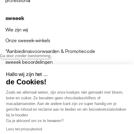
professional
sweeek
Wie zijn wij
Onze sweeek-winkels
*Aanbiedingsvoorwaarden & Promotiecode
Ga door zonder toestemming
sweeek beoordelingen
Hallo wij zijn het ...
de Cookies!
Zoals we allemaal weten, zijn onze koekjes niet gemaakt met bloem,
boter en suiker. Ze bevatten geen chocoladeschilfers of
Algemene verkoopsvoorwaarden
macadamianoten. Aan de andere kant zijn ze super handig om je
AV loyaliteitsprogramma
gerichte inhoud en reclame aan te bieden en om bezoekersstatistieken
Beleid persoonsgegevens
bij te houden.
Verkoopsvoorwaarden voor B2B
Ga je akkoord om ze te bewaren?
Verklaring inzake toegankelijkheid
Lees het privacybeleid