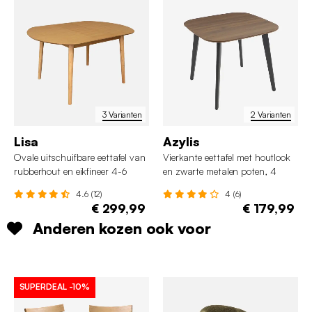
3 Varianten
2 Varianten
Lisa
Azylis
Ovale uitschuifbare eettafel van
Vierkante eettafel met houtlook
rubberhout en eikfineer 4-6
en zwarte metalen poten, 4
plaatsen
personen
4.6 (12)
4 (6)
€ 299,99
€ 179,99
Anderen kozen ook voor
SUPERDEAL
-10%