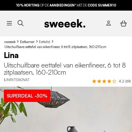
10% KORTING
OP DE
AANBIEDINGEN*
MET DE
CODE SUMMER10
sweeek
Eetkamer
Eettafel
Uitschuifbare eettafel van eikenfineer, 6 tot 8 zitplaatsen, 160-210cm
Lina
Uitschuifbare eettafel van eikenfineer, 6 tot 8
zitplaatsen, 160-210cm
ILINRXTS160NAT
4.2 (69)
SUPERDEAL
-30%