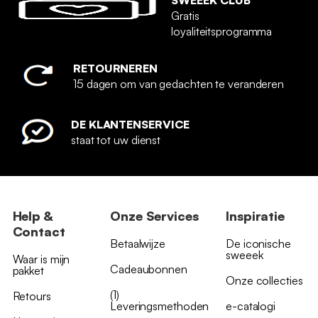
SWEEEK CLUB
Gratis
loyaliteitsprogramma
RETOURNEREN
15 dagen om van gedachten te veranderen
DE KLANTENSERVICE
staat tot uw dienst
Help &
Onze Services
Inspiratie
Contact
Betaalwijze
De iconische
sweeek
Waar is mijn
Cadeaubonnen
pakket
Onze collecties
(1)
Retours
Leveringsmethoden
e-catalogi