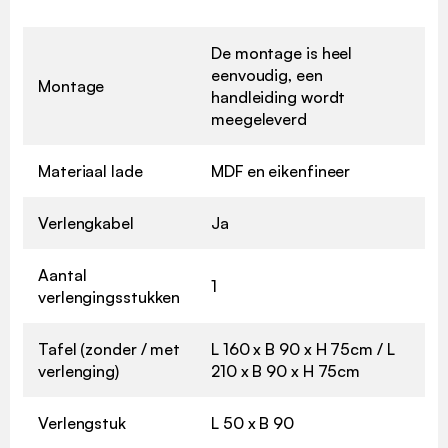
De montage is heel
eenvoudig, een
Montage
handleiding wordt
meegeleverd
Materiaal lade
MDF en eikenfineer
Verlengkabel
Ja
Aantal
1
verlengingsstukken
Tafel (zonder / met
L 160 x B 90 x H 75cm / L
verlenging)
210 x B 90 x H 75cm
Verlengstuk
L 50 x B 90