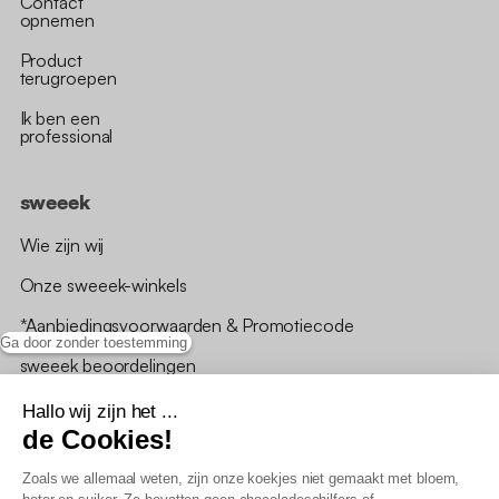
Contact
opnemen
Product
terugroepen
Ik ben een
professional
sweeek
Wie zijn wij
Onze sweeek-winkels
*Aanbiedingsvoorwaarden & Promotiecode
Ga door zonder toestemming
sweeek beoordelingen
Hallo wij zijn het ...
de Cookies!
Zoals we allemaal weten, zijn onze koekjes niet gemaakt met bloem,