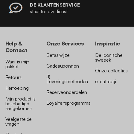
DE KLANTENSERVICE
staat tot uw dienst
Help &
Onze Services
Inspiratie
Contact
Betaalwijze
De iconische
sweeek
Waar is mijn
Cadeaubonnen
pakket
Onze collecties
(1)
Retours
Leveringsmethoden
e-catalogi
Herroeping
Reserveonderdelen
Mijn product is
Loyaliteitsprogramma
beschadigd
aangekomen
Veelgestelde
vragen