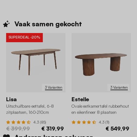
Vaak samen
gekocht
SUPERDEAL
-20%
3 Varianten
3 Varianten
Lisa
Estelle
Uitschuifbare eettafel, 6-8
Ovale eetkamertafel rubberhout
zitplaatsen, 160-210cm
en eikenfineer 8 plaatsen
4.3 (85)
4.3 (11)
€ 399,99
€ 319,99
€ 549,99