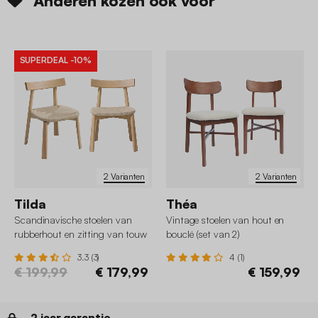
Anderen kozen ook voor
SUPERDEAL
-10%
2 Varianten
2 Varianten
Tilda
Théa
Scandinavische stoelen van
Vintage stoelen van hout en
rubberhout en zitting van touw
bouclé (set van 2)
(set van 2)
3.3 (3)
4 (1)
€ 199,99
€ 179,99
€ 159,99
2 jaar garantie