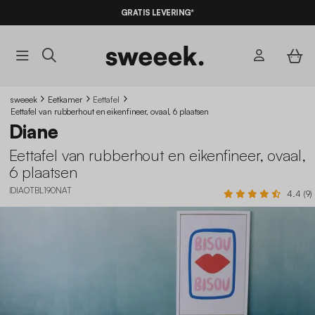
10% KORTING
OP DE
AANBIEDINGEN*
GRATIS LEVERING*
MET DE
CODE SUMMER10
sweeek
Eetkamer
Eettafel
Eettafel van rubberhout en eikenfineer, ovaal, 6 plaatsen
Diane
Eettafel van rubberhout en eikenfineer, ovaal,
6 plaatsen
IDIAOTBL190NAT
4.4 (9)