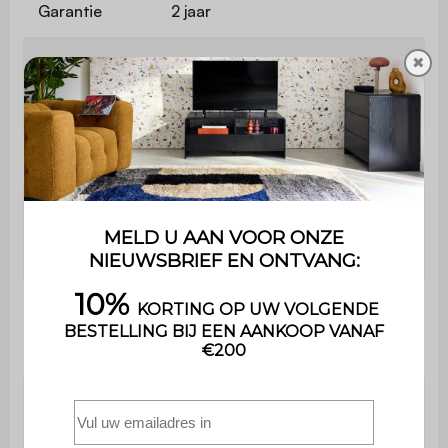
Garantie
2 jaar
De montage is heel eenvoudig,
✖
Montage
een handleiding wordt
meegeleverd
Dikte blad
2,2 cm
Ruimte
tussen de
116 / 70 cm
poten
Hoogte
onder de
66 cm
tafel
Maximaal
ondersteund
35 kg
gewicht