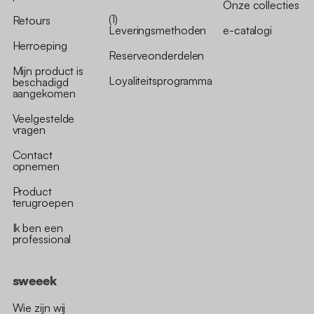
Onze collecties
(1)
Retours
Leveringsmethoden
e-catalogi
Herroeping
Reserveonderdelen
Mijn product is
Loyaliteitsprogramma
beschadigd
aangekomen
Veelgestelde
vragen
Contact
opnemen
Product
terugroepen
Ik ben een
professional
sweeek
Wie zijn wij