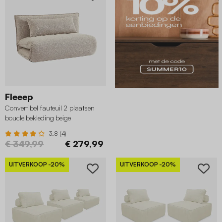
Fleeep
Convertibel fauteuil 2 plaatsen
bouclé bekleding beige
3.8 (4)
€ 349,99
€ 279,99
UITVERKOOP
-20%
UITVERKOOP
-20%