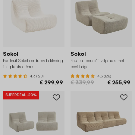
Sokol
Sokol
Fauteuil Sokol corduroy bekleding
Fauteuil bouclé 1 zitplaats met
1 zitplaats crème
poef beige
4.3 (128)
4.3 (128)
€ 299,99
€ 339,99
€ 255,99
SUPERDEAL
-20%