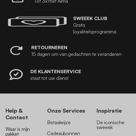
Tot 3x met Alma
SWEEEK CLUB
Gratis
loyaliteitsprogramma
RETOURNEREN
15 dagen om van gedachten te veranderen
DE KLANTENSERVICE
staat tot uw dienst
Help &
Onze Services
Inspiratie
Contact
Betaalwijze
De iconische
sweeek
Waar is mijn
Cadeaubonnen
pakket