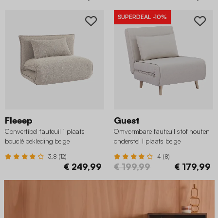
SUPERDEAL
-10%
Fleeep
Guest
Convertibel fauteuil 1 plaats
Omvormbare fauteuil stof houten
bouclé bekleding beige
onderstel 1 plaats beige
3.8 (12)
4 (8)
€ 249,99
€ 199,99
€ 179,99