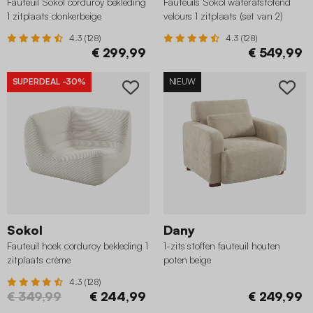
Fauteuil Sokol corduroy bekleding
Fauteuils Sokol waterafstotend
1 zitplaats donkerbeige
velours 1 zitplaats (set van 2)
beige
4.3 (128)
4.3 (128)
€ 299,99
€ 549,99
SUPERDEAL
-30%
NIEUW
Sokol
Dany
Fauteuil hoek corduroy bekleding 1
1-zits stoffen fauteuil houten
zitplaats crème
poten beige
4.3 (128)
€ 349,99
€ 244,99
€ 249,99