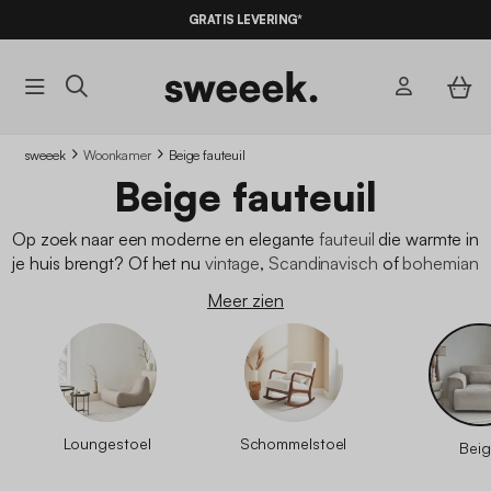
10% KORTING
OP DE
AANBIEDINGEN*
MET DE
CODE SUMMER10
sweeek
Woonkamer
Beige fauteuil
Beige fauteuil
Op zoek naar een moderne en elegante
fauteuil
die warmte in
je huis brengt? Of het nu
vintage
,
Scandinavisch
of
bohemian
is, de beige fauteuil is een tijdloos meubelstuk dat perfect past
Meer zien
bij verschillende woonstijlen. Ontdek onze selectie beige
fauteuils en vind het model dat je interieur zal verfraaien.
Loungestoel
Schommelstoel
Bei