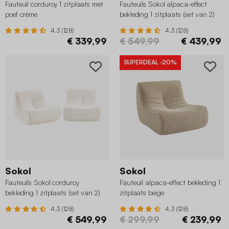
Fauteuil corduroy 1 zitplaats met
Fauteuils Sokol alpaca-effect
poef crème
bekleding 1 zitplaats (set van 2)
beige
4.3 (128)
4.3 (128)
€ 339,99
€ 549,99
€ 439,99
SUPERDEAL
-20%
Sokol
Sokol
Fauteuils Sokol corduroy
Fauteuil alpaca-effect bekleding 1
bekleding 1 zitplaats (set van 2)
zitplaats beige
crème
4.3 (128)
4.3 (128)
€ 549,99
€ 299,99
€ 239,99