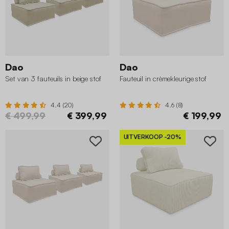
Dao
Dao
Set van 3 fauteuils in beige stof
Fauteuil in crèmekleurige stof
4.4 (20)
4.6 (8)
€ 499,99
€ 399,99
€ 199,99
UITVERKOOP
-20%