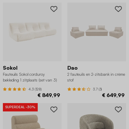
Sokol
Dao
Fauteuils Sokol corduroy
2 fauteuils en 2-zitsbank in crème
bekleding 1 zitplaats (set van 3)
stof
crème
4.3 (128)
3.7 (3)
€ 849,99
€ 649,99
SUPERDEAL
-30%