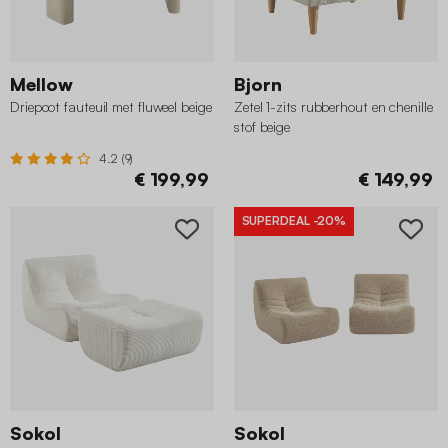
Mellow
Bjorn
Driepoot fauteuil met fluweel beige
Zetel 1-zits rubberhout en chenille
stof beige
4.2 (9)
€ 199,99
€ 149,99
SUPERDEAL
-20%
Sokol
Sokol