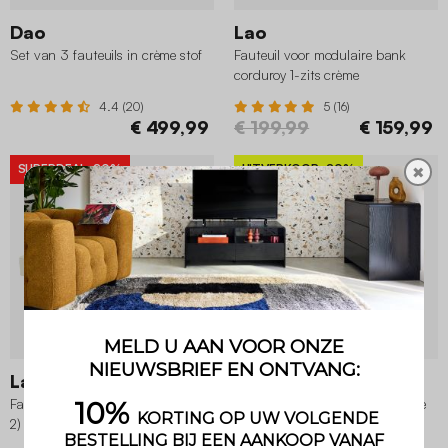
Dao
Lao
Set van 3 fauteuils in crème stof
Fauteuil voor modulaire bank
corduroy 1-zits crème
4.4 (20)
5 (16)
€ 499,99
€ 199,99
€ 159,99
SUPERDEAL
-20%
UITVERKOOP
-20%
✖
Lao
Lao
Fauteuils corduroy 2-zits (set van
Set van fauteuils voor modulaire
2) crème
bank 3-zits corduroy crème