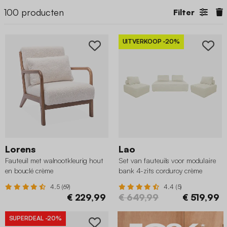
100
producten
Filter
UITVERKOOP
-20%
Lorens
Lao
Fauteuil met walnootkleurig hout
Set van fauteuils voor modulaire
en bouclé crème
bank 4-zits corduroy crème
4.5 (69)
4.4 (5)
€ 229,99
€ 649,99
€ 519,99
SUPERDEAL
-20%