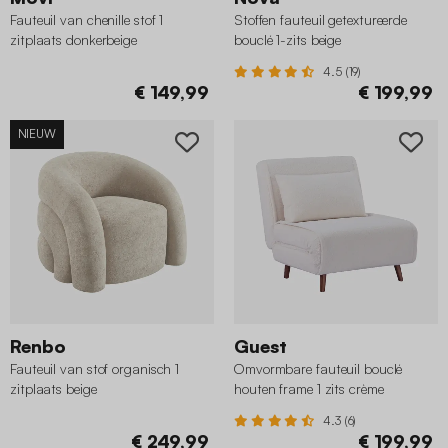
Fauteuil van chenille stof 1
Stoffen fauteuil getextureerde
zitplaats donkerbeige
bouclé 1-zits beige
4.5 (19)
€ 149,99
€ 199,99
NIEUW
Renbo
Guest
Fauteuil van stof organisch 1
Omvormbare fauteuil bouclé
zitplaats beige
houten frame 1 zits crème
4.3 (6)
€ 249,99
€ 199,99