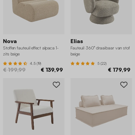
Nova
Elias
Stoffen fauteuil effect alpaca 1-
Fauteuil 360° draaibaar van stof
zits beige
beige
4.5 (19)
5 (22)
€ 199,99
€ 139,99
€ 179,99