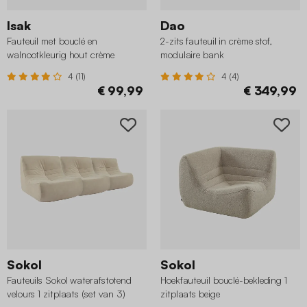
Isak
Dao
Fauteuil met bouclé en
2-zits fauteuil in crème stof,
walnootkleurig hout crème
modulaire bank
4 (11)
4 (4)
€ 99,99
€ 349,99
Sokol
Sokol
Fauteuils Sokol waterafstotend
Hoekfauteuil bouclé-bekleding 1
velours 1 zitplaats (set van 3)
zitplaats beige