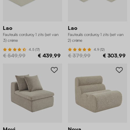
Lao
Lao
Fauteuils corduroy 1 zits (set van
Fauteuils corduroy 1 zits (set van
3) crème
2) crème
4.5 (17)
4.9 (12)
€ 549,99
€ 439,99
€ 379,99
€ 303,99
Movi
Nova