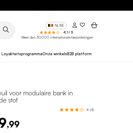
NL/BE
4,1 / 5
Meer dan 30.000 internationale beoordelingen
Loyaliteitsprogramma
Onze winkels
B2B platform
teuil voor modulaire bank in
de stof
4 (4)
9
,99