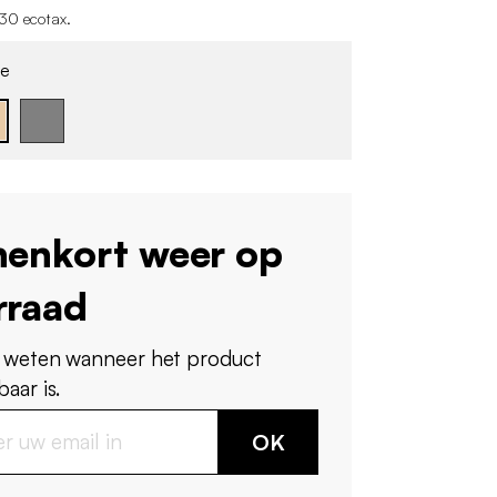
30 ecotax
.
e
nenkort weer op
rraad
 weten wanneer het product
aar is.
OK