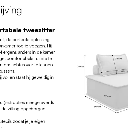
jving
rtabele tweezitter
il, de perfecte oplossing
onkamer toe te voegen. Hij
 of ergens anders in de kamer
ge, comfortabele ruimte te
nden om achterover te leunen
kussens.
ijlvol en staat hij geweldig in
(instructies meegeleverd).
 de zitting opgeborgen
teuils zodat je je eigen
n.