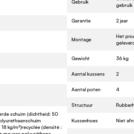
Gebruik
gebruik
Garantie
2 jaar
Het pro
Montage
geleverd
Gewicht
36 kg
Aantal kussens
2
Aantal poten
4
Structuur
Rubberh
rde schuim (dichtheid: 50
polyurethaanschuim
Kussenhoes
Niet af
: 18 kg/m³)recyclée (densité :
+ mousse polyuréthane