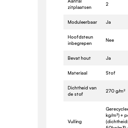
Aantal
2
zitplaatsen
Moduleerbaar
Ja
Hoofdsteun
Nee
inbegrepen
Bevat hout
Ja
Materiaal
Stof
Dichtheid van
270 g/m²
de stof
Gerecyclee
kg/m³) + 
Vulling
(dichtheid
50kg/m3) 