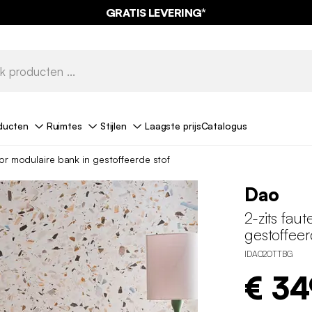
GRATIS LEVERING*
ducten
Ruimtes
Stijlen
Laagste prijs
Catalogus
oor modulaire bank in gestoffeerde stof
Dao
2-zits fau
gestoffeer
IDAO2OTTBG
€ 34