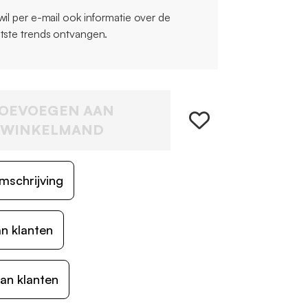
 wil per e-mail ook informatie over de
atste trends ontvangen.
OEVOEGEN AAN
WINKELMAND
mschrijving
n klanten
an klanten