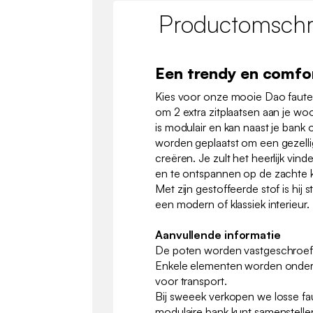
Productomschri
Een trendy en comfo
Kies voor onze mooie Dao fauteu
om 2 extra zitplaatsen aan je wo
is modulair en kan naast je bank
worden geplaatst om een gezelli
creëren. Je zult het heerlijk vi
en te ontspannen op de zachte 
Met zijn gestoffeerde stof is hij st
een modern of klassiek interieur.
Aanvullende informatie
De poten worden vastgeschroefd 
Enkele elementen worden onder
voor transport.
Bij sweeek verkopen we losse fau
modulaire bank kunt samenstelle