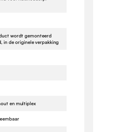
duct wordt gemonteerd
, in de originele verpakking
out en multiplex
neembaar