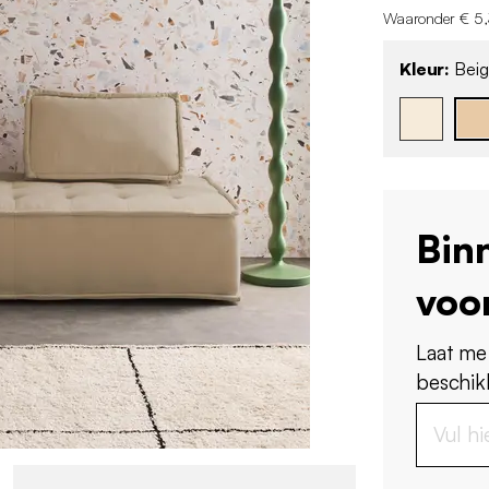
Waaronder € 5,
Kleur:
Beig
Bin
voo
Laat me
beschikb