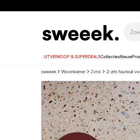
UITVERKOOP & SUPERDEALS
Collecties
Nieuw
Pro
sweeek
Woonkamer
Zetel
2-zits fauteuil v