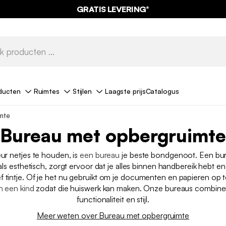
GRATIS LEVERING*
ducten
Ruimtes
Stijlen
Laagste prijs
Catalogus
mte
Bureau met opbergruimte
eur netjes te houden, is
een bureau
je beste bondgenoot. Een bur
als esthetisch, zorgt ervoor dat je alles binnen handbereik hebt en 
f tintje. Of je het nu gebruikt om je documenten en papieren op t
n een kind
zodat die huiswerk kan maken. Onze bureaus combine
functionaliteit en stijl.
Meer weten over Bureau met opbergruimte