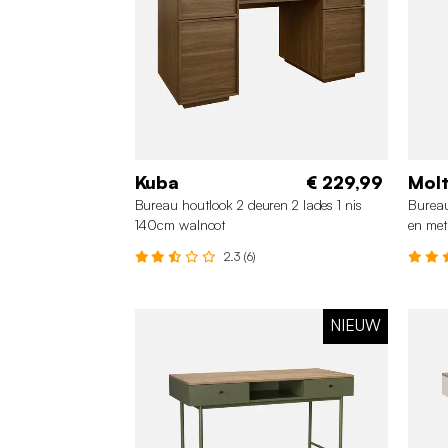
Kuba
€ 229,99
Mol
Bureau houtlook 2 deuren 2 lades 1 nis
Bureau
140cm walnoot
en met
2.3 (6)
NIEUW