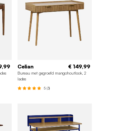
9,99
Celian
€ 149,99
ades
Bureau met gegroefd mangohoutlook, 2
lades
5 (3)