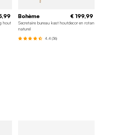
5,99
Bohème
€ 199,99
ig hout
Secretaire bureau kast houtdecor en rotan
naturel
4.4 (36)