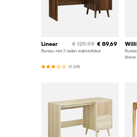
Linear
€ 129,99
€ 89,69
Will
Bureau met 2 laden walnootkleur
Bureau
blauw
3.1 (28)