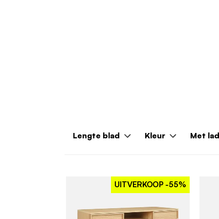
Lengte blad
Kleur
Met la
UITVERKOOP
-55%