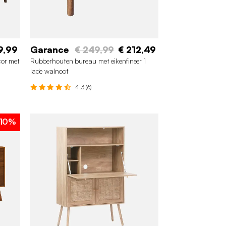
9,99
Garance
€ 249,99
€ 212,49
or met
Rubberhouten bureau met eikenfineer 1
lade walnoot
4.3 (6)
10%