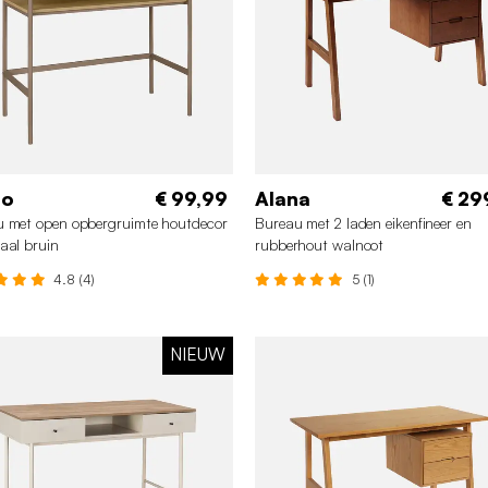
to
€ 99,99
Alana
€ 29
 met open opbergruimte houtdecor
Bureau met 2 laden eikenfineer en
aal bruin
rubberhout walnoot
4.8 (4)
5 (1)
NIEUW