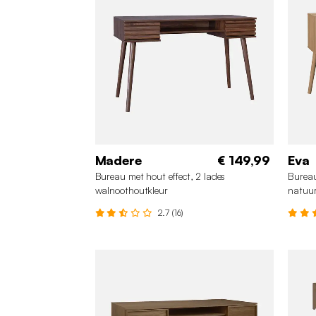
Madere
€ 149,99
Eva
Bureau met hout effect, 2 lades
Bureau
walnoothoutkleur
natuur
2.7 (16)