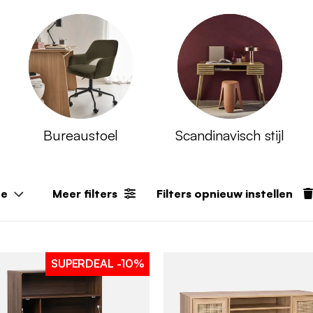
Bureaustoel
Scandinavisch stijl
de
Meer filters
Filters opnieuw instellen
SUPERDEAL
-10%