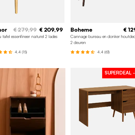
nor
€ 279,99
€ 209,99
Boheme
€ 12
 tafel essenfineer naturel 2 lades
Cannage bureau en donker houtdec
2 deuren
4.4 (15)
4.4 (63)
SUPERDEAL
-