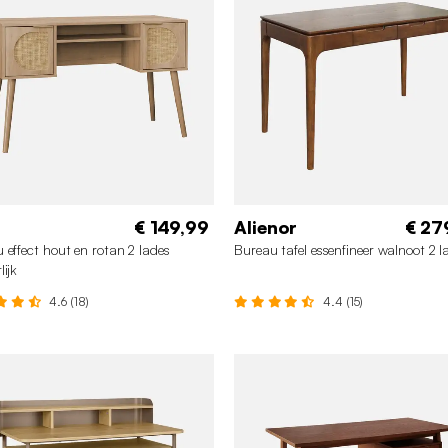
€ 149,99
Alienor
€ 27
 effect hout en rotan 2 lades
Bureau tafel essenfineer walnoot 2 l
lijk
4.6 (18)
4.4 (15)