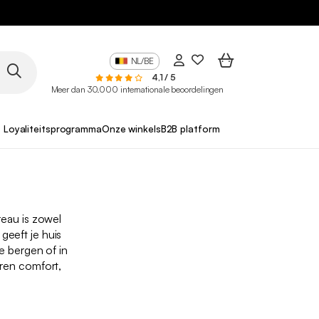
NL/BE
4,1 / 5
Meer dan 30.000 internationale beoordelingen
Loyaliteitsprogramma
Onze winkels
B2B platform
eau is zowel
geeft je huis
e bergen of in
ren comfort,