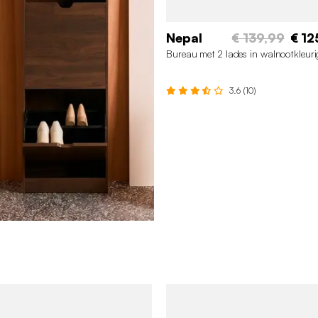
Nepal
€ 139,99
€ 12
Bureau met 2 lades in walnootkleur
3.6 (10)