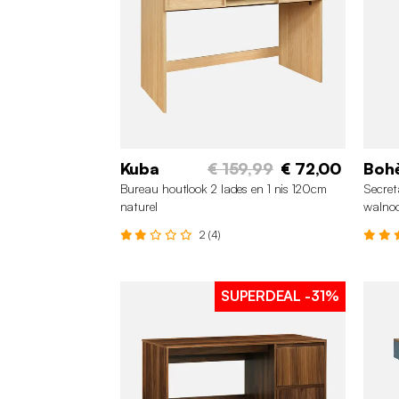
Kuba
€ 159,99
€ 72,00
Boh
Bureau houtlook 2 lades en 1 nis 120cm
Secret
naturel
walno
2 (4)
SUPERDEAL
-31%