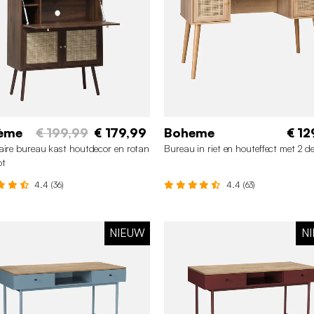
ème
€ 199,99
€ 179,99
Boheme
€ 12
aire bureau kast houtdecor en rotan
Bureau in riet en houteffect met 2 d
ot
4.4 (36)
4.4 (63)
NIEUW
N