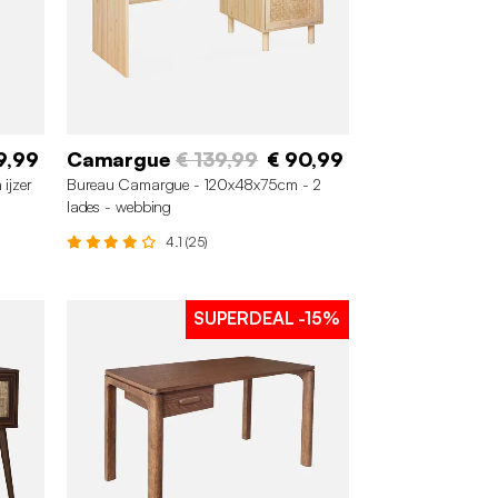
9,99
Camargue
€ 139,99
€ 90,99
ijzer
Bureau Camargue - 120x48x75cm - 2
lades - webbing
4.1 (25)
SUPERDEAL
-15%