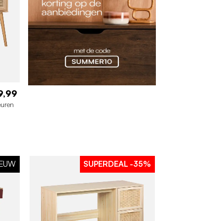
9,99
euren
IEUW
SUPERDEAL
-35%