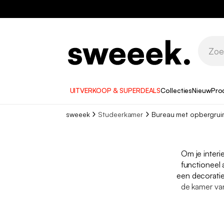
UITVERKOOP & SUPERDEALS
Collecties
Nieuw
Pro
sweeek
Studeerkamer
Bureau met opbergrui
Om je interi
functioneel 
een decoratie
de kamer va