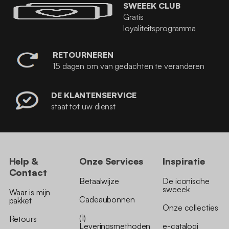
SWEEEK CLUB
Gratis
loyaliteitsprogramma
RETOURNEREN
15 dagen om van gedachten te veranderen
DE KLANTENSERVICE
staat tot uw dienst
Help &
Onze Services
Inspiratie
Contact
Betaalwijze
De iconische
sweeek
Waar is mijn
Cadeaubonnen
pakket
Onze collecties
(1)
Retours
Leveringsmethoden
e-catalogi