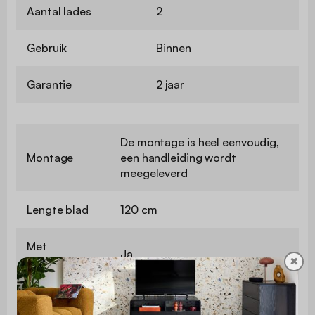
Aantal lades
2
Gebruik
Binnen
Garantie
2 jaar
De montage is heel eenvoudig,
Montage
een handleiding wordt
meegeleverd
Lengte blad
120 cm
Met
Ja
opbergruimte
✖
Met lade
Ja