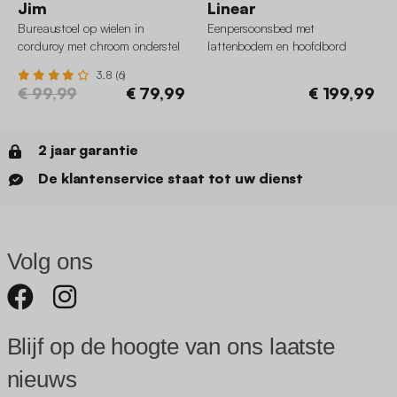
Jim
Linear
Bureaustoel op wielen in
Eenpersoonsbed met
corduroy met chroom onderstel
lattenbodem en hoofdbord
90x190cm houtdecor
3.8 (6)
€ 99,99
€ 79,99
€ 199,99
2 jaar garantie
De klantenservice staat tot uw dienst
Volg ons
Blijf op de hoogte van ons laatste
nieuws