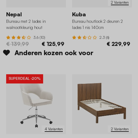
2 Varianten
Nepal
Kuba
Bureau met 2 lades in
Bureau houtlook 2 deuren 2
walnootkleurig hout
lades 1 nis 140cm
3.6 (10)
2.3 (6)
€ 139,99
€ 125,99
€ 229,99
Anderen kozen ook voor
SUPERDEAL
-20%
4 Varianten
2 Varianten