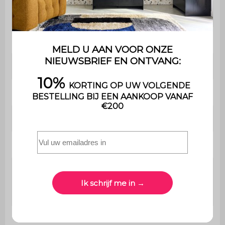
Aantal poten
4
Onderstel
Dennenhout
Bureau
L 120 x D 48 x H 75cm
Bovenblad
L 120 x D 48cm
Poten
H 15cm
Nettogewicht
28 kg
Maximaal
ondersteund
20kg (lade) / 10kg (per lade)
gewicht