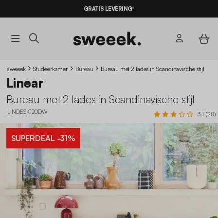
10% KORTING
OP DE
AANBIEDINGEN*
GRATIS LEVERING*
MET DE
CODE SUMMER10
sweeek
Studeerkamer
Bureau
Bureau met 2 lades in Scandinavische stijl
Linear
Bureau met 2 lades in Scandinavische stijl
ILINDESK120DW
3.1 (28)
SUPERDEAL
-31%