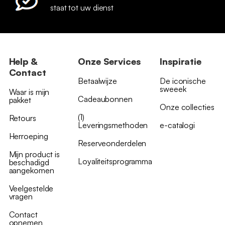
staat tot uw dienst
Help &
Onze Services
Inspiratie
Contact
Betaalwijze
De iconische
sweeek
Waar is mijn
Cadeaubonnen
pakket
Onze collecties
(1)
Retours
Leveringsmethoden
e-catalogi
Herroeping
Reserveonderdelen
Mijn product is
Loyaliteitsprogramma
beschadigd
aangekomen
Veelgestelde
vragen
Contact
opnemen