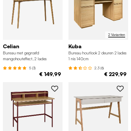
2 Varianten
Celian
Kuba
Bureau met gegroefd
Bureau houtlook 2 deuren 2 lades
mangohouteffect, 2 lades
1 nis 140cm
5 (3)
2.3 (6)
€ 149,99
€ 229,99