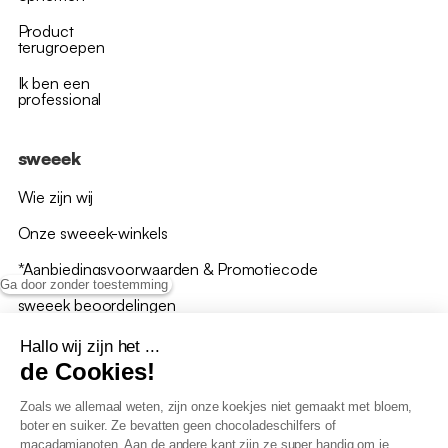
Product
terugroepen
Ik ben een
professional
sweeek
Wie zijn wij
Onze sweeek-winkels
*Aanbiedingsvoorwaarden & Promotiecode
Ga door zonder toestemming
sweeek beoordelingen
Hallo wij zijn het ...
de Cookies!
Zoals we allemaal weten, zijn onze koekjes niet gemaakt met bloem,
boter en suiker. Ze bevatten geen chocoladeschilfers of
Algemene verkoopsvoorwaarden
macadamianoten. Aan de andere kant zijn ze super handig om je