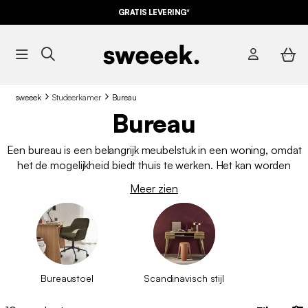
GRATIS LEVERING*
sweeek
Studeerkamer
Bureau
Bureau
Een bureau is een belangrijk meubelstuk in een woning, omdat
het de mogelijkheid biedt thuis te werken. Het kan worden
geplaatst in een slaapkamer of een speciale ruimte in huis. Bij
Meer zien
de keuze van de plaats van het bureau is het belangrijk een
plaats te kiezen met goede verlichting en veel ruimte. Het
bureau moet worden geplaatst in een kamer die vrij is van
afleiding en een comfortabele werkomgeving biedt. Zodra u
de perfecte plek voor uw bureau heeft gevonden, kunt u zich
op uw taak concentreren en het meeste uit uw
Bureaustoel
Scandinavisch stijl
thuiswerkervaring halen.