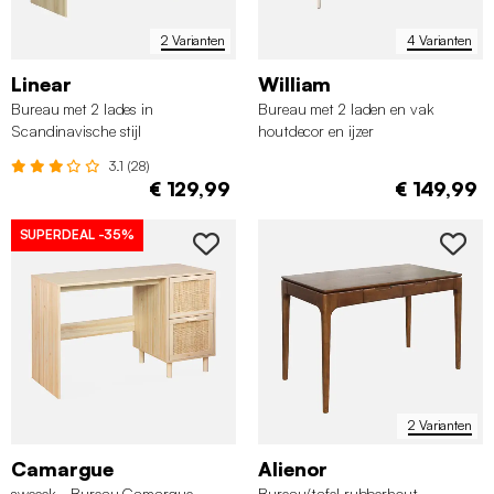
2 Varianten
4 Varianten
Linear
William
Bureau met 2 lades in
Bureau met 2 laden en vak
Scandinavische stijl
houtdecor en ijzer
3.1 (28)
€ 129,99
€ 149,99
SUPERDEAL
-35%
2 Varianten
Camargue
Alienor
sweeek - Bureau Camargue,
Bureau/tafel rubberhout