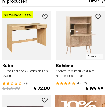
19
producten
Filter
UITVERKOOP
-55%
2 Varianten
Kuba
Bohème
Bureau houtlook 2 lades en 1 nis
Secretaire bureau kast met
120cm
houtdecor en rotan
2 (4)
4.4 (36)
€ 159,99
€ 72,00
€ 199,99