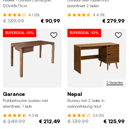
120x48x75cm
essenfineer 2 laden
4.1 (25)
4.4 (15)
€ 139,99
€ 90,99
€ 279,99
SUPERDEAL
-15%
SUPERDEAL
-10%
2 Varianten
Garance
Nepal
Rubberhouten bureau met
Bureau met 2 lades in
eikenfineer, 1 lade
walnootkleurig hout
4.3 (6)
3.6 (10)
€ 249,99
€ 212,49
€ 139,99
€ 125,99