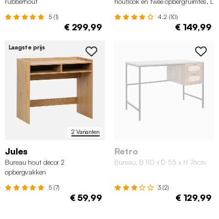
rubberhout
houtlook en twee opbergruimtes, L
120cm
5 (1)
4.2 (10)
€ 299,99
€ 149,99
Laagste prijs
2 Varianten
Jules
Retro
Bureau hout decor 2
Bureau, B 110 x D 55 x H 76cm
opbergvakken
5 (7)
3 (2)
€ 59,99
€ 129,99