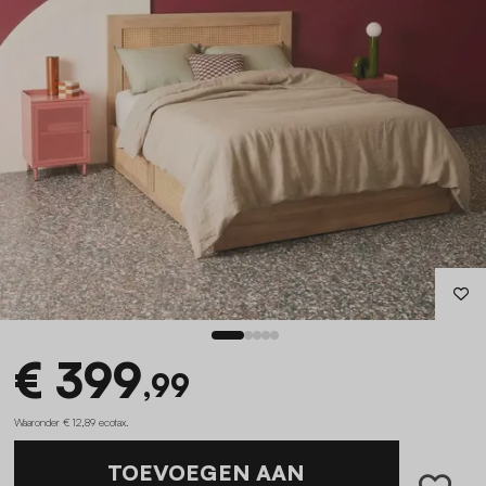
€ 399
,99
Waaronder € 12,89 ecotax
.
TOEVOEGEN AAN