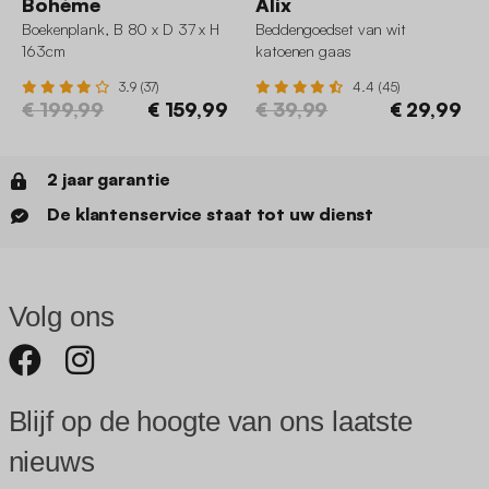
Bohème
Alix
Boekenplank, B 80 x D 37 x H
Beddengoedset van wit
163cm
katoenen gaas
3.9 (37)
4.4 (45)
€ 199,99
€ 159,99
€ 39,99
€ 29,99
2 jaar garantie
De klantenservice staat tot uw dienst
Volg ons
Blijf op de hoogte van ons laatste
nieuws