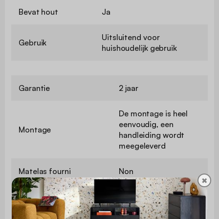
Bevat hout
Ja
Uitsluitend voor
Gebruik
huishoudelijk gebruik
Garantie
2 jaar
De montage is heel
eenvoudig, een
Montage
handleiding wordt
meegeleverd
Matelas fourni
Non
✖
Afmetingen
207 x 170,5 x 80cm