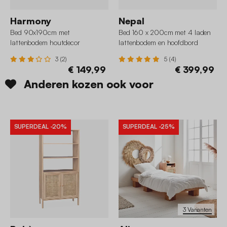
Harmony
Nepal
Bed 90x190cm met
Bed 160 x 200cm met 4 laden
lattenbodem houtdecor
lattenbodem en hoofdbord
houtdecor
3 (2)
5 (4)
€ 149,99
€ 399,99
Anderen kozen ook voor
SUPERDEAL
-20%
SUPERDEAL
-25%
3 Varianten