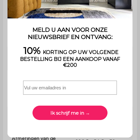
Afmetingen van de
202 x 162cm
lattenbodem
Hoogte tussen de
lattenbodem en de
3,5 cm
rand van het bed
Slaaphoogte (zonder
30 cm
matras)
Hoogte tussen het
slaapgedeelte en de
50 cm
bovenkant van het
hoofdbord
Afmetingen van het
170,5 x 50 cm
hoofdbord
Afmetingen van de