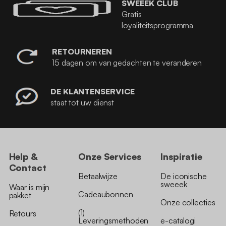
SWEEEK CLUB
Gratis
loyaliteitsprogramma
RETOURNEREN
15 dagen om van gedachten te veranderen
DE KLANTENSERVICE
staat tot uw dienst
Help &
Onze Services
Inspiratie
Contact
Betaalwijze
De iconische
sweeek
Waar is mijn
Cadeaubonnen
pakket
Onze collecties
(1)
Retours
Leveringsmethoden
e-catalogi