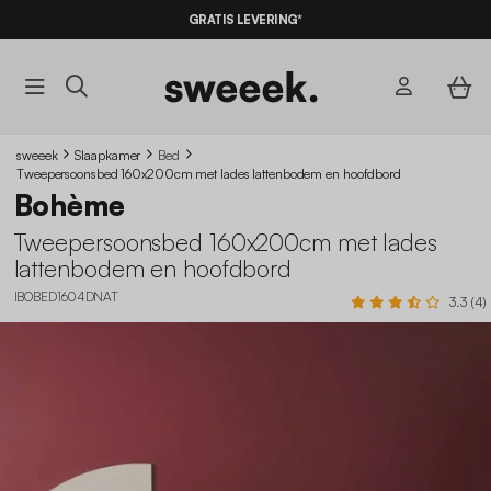
10% KORTING
OP DE
AANBIEDINGEN*
GRATIS LEVERING*
MET DE
CODE SUMMER10
sweeek
Slaapkamer
Bed
Tweepersoonsbed 160x200cm met lades lattenbodem en hoofdbord
Bohème
Tweepersoonsbed 160x200cm met lades
lattenbodem en hoofdbord
IBOBED1604DNAT
3.3 (4)