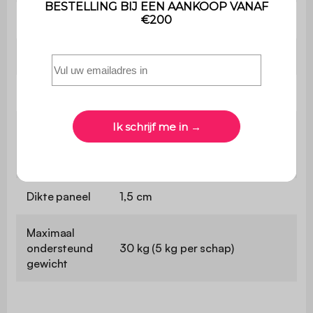
Gewicht
26 kg
Planken
L 42,5 x B 31,1 cm
Deuren
B 42,7 x H 49,4 cm
Hoogte
tussen
23,8 cm / 49,4 cm
planken
Dikte paneel
1,5 cm
Maximaal
ondersteund
30 kg (5 kg per schap)
gewicht