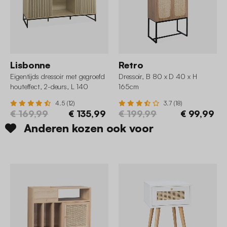
Lisbonne
Retro
Eigentijds dressoir met gegroefd
Dressoir, B 80 x D 40 x H
houteffect, 2-deurs, L 140
165cm
4.5 (12)
3.7 (18)
€ 169,99
€ 135,99
€ 199,99
€ 99,99
Anderen kozen ook voor