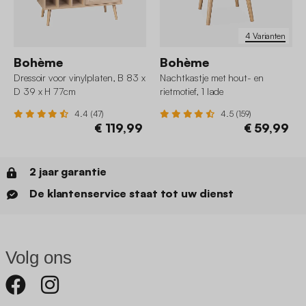
4 Varianten
Bohème
Bohème
Dressoir voor vinylplaten, B 83 x
Nachtkastje met hout- en
D 39 x H 77cm
rietmotief, 1 lade
4.4 (47)
4.5 (159)
€ 119,99
€ 59,99
2 jaar garantie
De klantenservice staat tot uw dienst
Volg ons