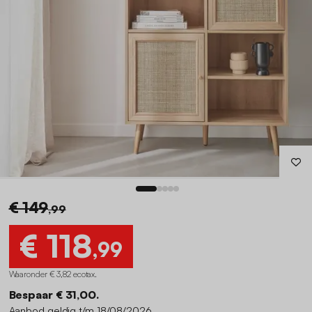
€ 149
,99
€ 118
,99
Waaronder € 3,82 ecotax
.
Bespaar € 31,00.
Aanbod geldig t/m 18/08/2026.