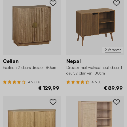
2 Varianten
Celian
Nepal
Exotisch 2-deurs dressoir 80cm
Dressoir met walnoothout decor 1
deur, 2 planken, 80cm
4.2 (10)
4.6 (11)
€ 129,99
€ 89,99