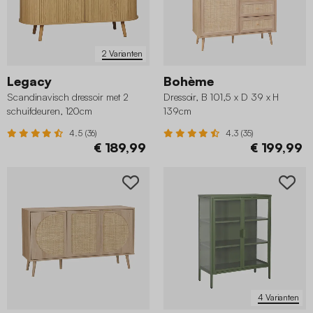
2 Varianten
Legacy
Bohème
Scandinavisch dressoir met 2
Dressoir, B 101,5 x D 39 x H
schuifdeuren, 120cm
139cm
4.5 (36)
4.3 (35)
€ 189,99
€ 199,99
4 Varianten