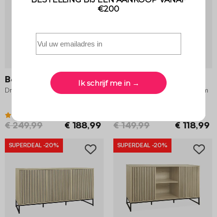
Bohème
Bohème
Dressoir, 150x39x79cm
Dressoir, B 90 x D 35 x H 120cm
4.2 (77)
4.6 (23)
€ 249,99
€ 188,99
€ 149,99
€ 118,99
SUPERDEAL
-20%
SUPERDEAL
-20%