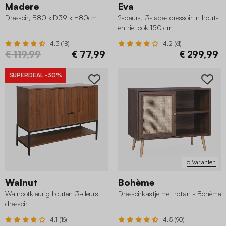
Madere
Eva
Dressoir, B80 x D39 x H80cm
2-deurs, 3-lades dressoir in hout-
en rietlook 150 cm
4.3 (18)
4.2 (61)
€ 119,99
€ 77,99
€ 299,99
SUPERDEAL
-30%
5 Varianten
Walnut
Bohème
Walnootkleurig houten 3-deurs
Dressoirkastje met rotan - Bohème
dressoir
4.1 (16)
4.5 (90)