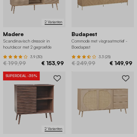
2 Varianten
Madere
Budapest
Scandinavisch dressoir in
Commode met visgraatmotief -
houtdecor met 2 gegroefde
Boedapest
schuifdeuren L 140
3.9 (30)
3.3 (25)
€ 199,99
€ 153,99
€ 249,99
€ 149,99
SUPERDEAL
-35%
2 Varianten