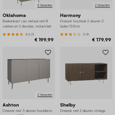
4 Varianten
2 Varianten
Oklahoma
Harmony
Boekenkast van metaal met 8
Dressoir houtlook 2 deuren 3
vakken en 2 deurtjes, industrieel
laden 150cm
4.6 (7)
3 (4)
€ 199,99
€ 179,99
2 Varianten
Ashton
Shelby
Dressoir met 3 deuren houtdecor
Dressoir met 2 deuren vintage