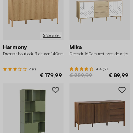
2 Varianten
Harmony
Mika
Dressoir houtlook 3 deuren 140cm
Dressoir 160cm met twee deurtjes
3 (6)
4.4 (38)
€ 179,99
€ 229,99
€ 89,99