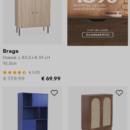
Braga
Dressoir, L 83,5 x B 39 x H
92,5cm
4.5 (17)
€ 179,99
€ 69,99