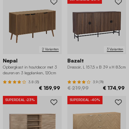
2 Varianten
3 Varianten
Nepal
Bazalt
Opbergkast in houtdecor met 3
Dressoir, L 157,5 x B 39 x H 83cm
deuren en 3 legplanken, 120cm
3.8 (13)
3.9 (79)
€ 159,99
€ 219,99
€ 174,99
SUPERDEAL
-23%
SUPERDEAL
-40%