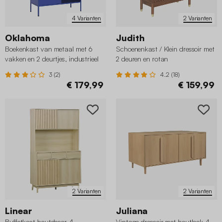
4 Varianten
2 Varianten
Oklahoma
Judith
Boekenkast van metaal met 6
Schoenenkast / Klein dressoir met
vakken en 2 deurtjes, industrieel
2 deuren en rotan
3 (2)
4.2 (18)
€ 179,99
€ 159,99
2 Varianten
2 Varianten
Linear
Juliana
Buffetkast houtdecor 4
Vintage dressoir met houtlook 4