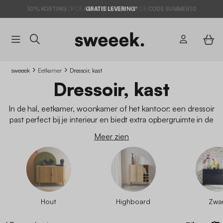
10% KORTING
OP DE
AANBIEDINGEN*
MET DE
CODE SUMMER10
sweeek
Eetkamer
Dressoir, kast
Dressoir, kast
In de hal, eetkamer, woonkamer of het kantoor: een dressoir
past perfect bij je interieur en biedt extra opbergruimte in de
ruimte waar jij die nodig hebt. In onze dressoircollectie vind je
Meer zien
een selectie woonmeubels
tegen de beste prijs, levering
inbegrepen.
Houten dressoirs
, metalen dressoirs, in
zwart
of
wit
, vind het model dat bij jou past.
Hout
Highboard
Zwa