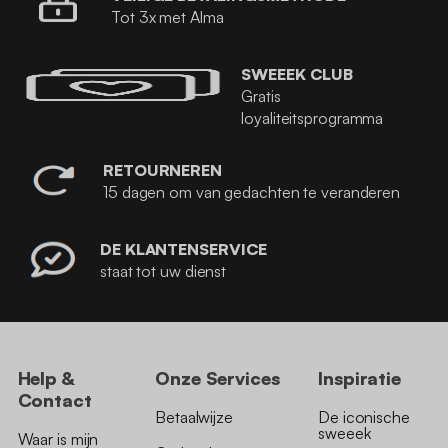
Tot 3x met Alma
SWEEEK CLUB
Gratis
loyaliteitsprogramma
RETOURNEREN
15 dagen om van gedachten te veranderen
DE KLANTENSERVICE
staat tot uw dienst
Help &
Onze Services
Inspiratie
Contact
Betaalwijze
De iconische
sweeek
Waar is mijn