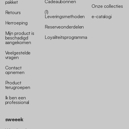
Cadeaubonnen
pakket
Onze collecties
(1)
Retours
Leveringsmethoden
e-catalogi
Herroeping
Reserveonderdelen
Mijn product is
Loyaliteitsprogramma
beschadigd
aangekomen
Veelgestelde
vragen
Contact
opnemen
Product
terugroepen
Ik ben een
professional
sweeek