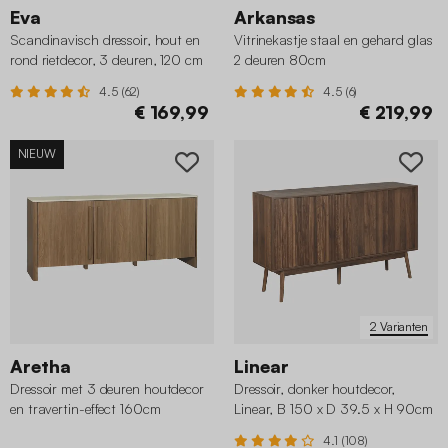
Eva
Arkansas
Scandinavisch dressoir, hout en
Vitrinekastje staal en gehard glas
rond rietdecor, 3 deuren, 120 cm
2 deuren 80cm
4.5 (62)
4.5 (6)
€ 169,99
€ 219,99
NIEUW
2 Varianten
Aretha
Linear
Dressoir met 3 deuren houtdecor
Dressoir, donker houtdecor,
en travertin-effect 160cm
Linear, B 150 x D 39.5 x H 90cm
4.1 (108)