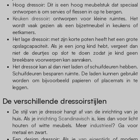
Hoog dressoir: Dit is een hoog meubelstuk dat speciaal
ontworpen is om servies of flessen in op te bergen.
Keuken dressoir
: ontworpen voor kleine ruimtes. Het
wordt vaak gezien als een bijzetmeubel in keukens of
eetkamers.
Het lage dressoir: met zijn korte poten heeft het een grote
opslagcapaciteit. Als je een jong kind hebt, vergeet dan
niet de deurtjes op slot te doen zodat je kind geen
breekbare voorwerpen kan aanraken.
Het dressoir kan al dan niet laden of schuifdeuren hebben.
Schuifdeuren besparen ruimte. De laden kunnen gebruikt
worden om bijvoorbeeld papieren of placemats in te
leggen.
De verschillende dressoirstijlen
De stijl van je dressoir hangt af van de inrichting van je
huis. Als je
inrichting Scandinavisch
is, kies dan voor licht
houten of witte meubels. Meer
industrieel
? Ga voor
metaal en zwart.
Een design dressoir: Als je
van eigentijds
of modern