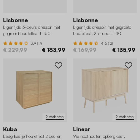
Lisbonne
Lisbonne
Eigentijds 3-deurs dressoir met
Eigentijds dressoir met gegroefd
gegroefd houteffect L 160
houteffect, 2-deurs, L 140
3.9 (17)
4.5 (12)
€ 229,99
€ 183,99
€ 169,99
€ 135,99
2 Varianten
2 Varianten
Kuba
Linear
Laag kastje houteffect 2 deuren
Walnoothouten opbergkast,