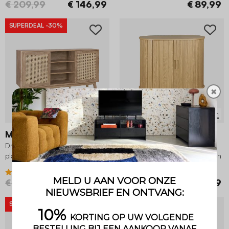
€ 209,99
€ 146,99
€ 89,99
SUPERDEAL
-30%
✖
2 Varianten
Mani
Legacy
Dressoir met 2 schuifdeuren en
Scandinavisch gegroefd
planken met hout- en rietmotief,
houteffect dressoir 2 schuifdeuren
150cm
80cm
4.1 (15)
3.9 (18)
€ 259,99
€ 181,99
€ 149,99
SUPERDEAL
-24%
SUPERDEAL
-21%