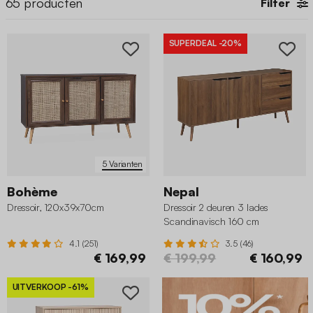
65
producten
Filter
SUPERDEAL
-20%
5 Varianten
Bohème
Nepal
Dressoir, 120x39x70cm
Dressoir 2 deuren 3 lades
Scandinavisch 160 cm
4.1 (251)
3.5 (46)
€ 169,99
€ 199,99
€ 160,99
UITVERKOOP
-61%