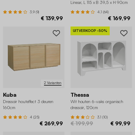
Linear, L 115 x B 39,5 x H 90cm
3.9 (9)
4.1 (64)
€ 139,99
€ 169,99
UITVERKOOP
-50%
2 Varianten
Kuba
Thessa
Dressoir houteffect 3 deuren
Wit houten 6-vaks organisch
160cm
dressoir, 120cm
4 (25)
3.1 (10)
€ 269,99
€ 199,99
€ 99,99