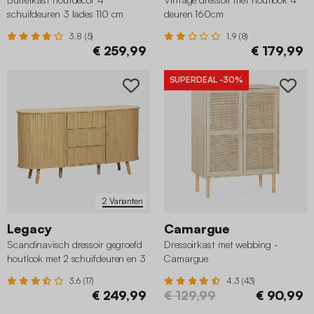
schuifdeuren 3 lades 110 cm
deuren 160cm
3.8 (5)
1.9 (8)
€ 259,99
€ 179,99
SUPERDEAL
-30%
2 Varianten
Legacy
Camargue
Scandinavisch dressoir gegroefd
Dressoirkast met webbing -
houtlook met 2 schuifdeuren en 3
Camargue
lades 150cm
3.6 (17)
4.3 (43)
€ 249,99
€ 129,99
€ 90,99