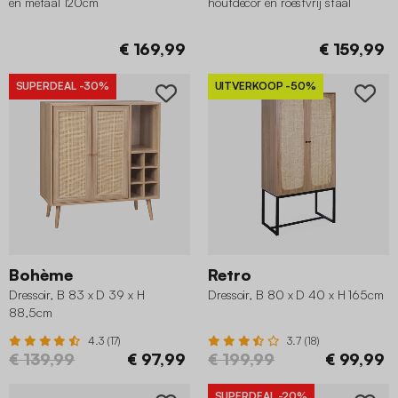
en metaal 120cm
houtdecor en roestvrij staal
150cm
€ 169,99
€ 159,99
SUPERDEAL
-30%
UITVERKOOP
-50%
Bohème
Retro
Dressoir, B 83 x D 39 x H
Dressoir, B 80 x D 40 x H 165cm
88,5cm
4.3 (17)
3.7 (18)
€ 139,99
€ 97,99
€ 199,99
€ 99,99
SUPERDEAL
-20%