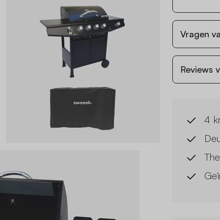
Vragen va
Reviews v
4 k
Deu
The
Geï