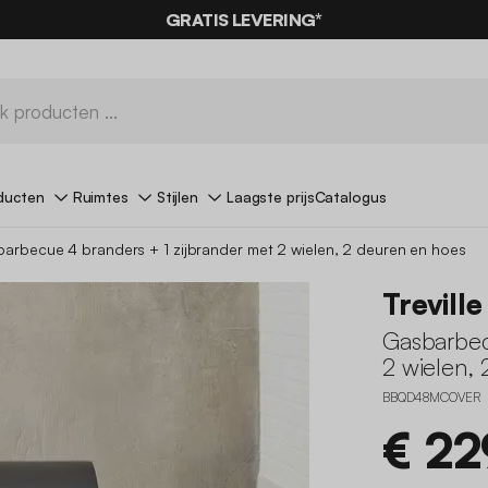
GRATIS LEVERING*
ducten
Ruimtes
Stijlen
Laagste prijs
Catalogus
arbecue 4 branders + 1 zijbrander met 2 wielen, 2 deuren en hoes
Trevill
Gasbarbec
2 wielen,
BBQD48MCOVER
€ 22