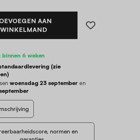
OEVOEGEN AAN
WINKELMAND
 binnen 6 weken
standaardlevering (
zie
den
)
ssen
woensdag 23 september
en
 september
mschrijving
reerbaarheidscore, normen en
garanties