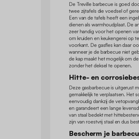
De Treville barbecue is goed do
twee zijtafels die voedsel of ge
Een van de tafels heeft een ing
dienen als warmhoudplaat. De an
zeer handig voor het openen van j
om kruiden en keukengerei op te
voorkant. De gasfles kan daar 
wanneer je de barbecue niet ge
de kap maakt het mogelijk om de
zonder het deksel te openen.
Hitte- en corrosiebe
Deze gasbarbecue is uitgerust m
gemakkelijk te verplaatsen. Het
eenvoudig dankzij de vetopvangba
en garandeert een lange levensd
van staal bedekt met hittebeste
zijn van roestvrij staal en dus be
Bescherm je barbecue