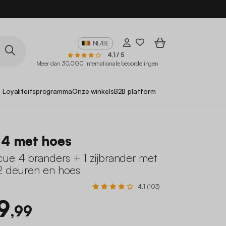
NL/BE
4,1 / 5
Meer dan 30.000 internationale beoordelingen
Loyaliteitsprogramma
Onze winkels
B2B platform
e 4 met hoes
ue 4 branders + 1 zijbrander met
 2 deuren en hoes
4.1 (103)
9
,99