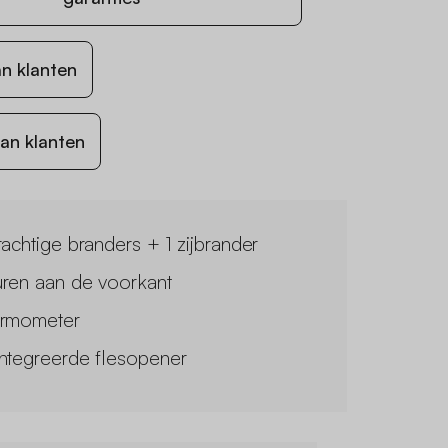
n klanten
an klanten
rachtige branders + 1 zijbrander
ren aan de voorkant
rmometer
ntegreerde flesopener