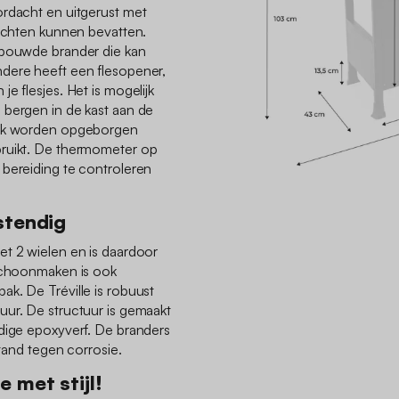
ordacht en uitgerust met
rechten kunnen bevatten.
ebouwde brander die kan
dere heeft een flesopener,
e flesjes. Het is mogelijk
 bergen in de kast aan de
ook worden opgeborgen
bruikt. De thermometer op
 bereiding te controleren
stendig
et 2 wielen en is daardoor
 schoonmaken is ook
k. De Tréville is robuust
uur. De structuur is gemaakt
ndige epoxyverf. De branders
stand tegen corrosie.
 met stijl!