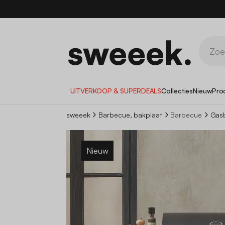
UITVERKOOP & SUPERDEALS
Collecties
Nieuw
Pro
sweeek
Barbecue, bakplaat
Barbecue
Gasb
Nieuw