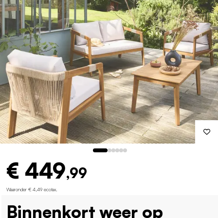
€ 449
,99
Waaronder € 4,49 ecotax
.
Binnenkort weer op