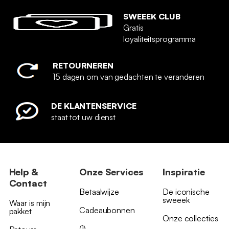
SWEEEK CLUB
Gratis
loyaliteitsprogramma
RETOURNEREN
15 dagen om van gedachten te veranderen
DE KLANTENSERVICE
staat tot uw dienst
Help &
Onze Services
Inspiratie
Contact
Betaalwijze
De iconische
sweeek
Waar is mijn
Cadeaubonnen
pakket
Onze collecties
(1)