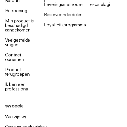
Retours
Leveringsmethoden
e-catalogi
Herroeping
Reserveonderdelen
Mijn product is
Loyaliteitsprogramma
beschadigd
aangekomen
Veelgestelde
vragen
Contact
opnemen
Product
terugroepen
Ik ben een
professional
sweeek
Wie zijn wij
Onze sweeek-winkels