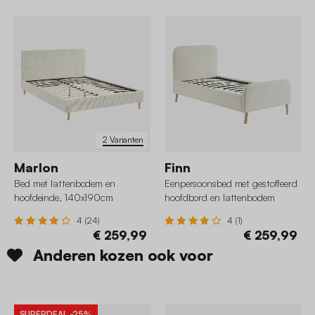
2 Varianten
Marlon
Finn
Bed met lattenbodem en
Eenpersoonsbed met gestoffeerd
hoofdeinde, 140x190cm
hoofdbord en lattenbodem
corduroy
90x190cm bouclé
4 (24)
4 (1)
€ 259,99
€ 259,99
Anderen kozen ook voor
SUPERDEAL
-25%