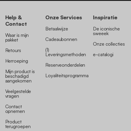
Help &
Onze Services
Inspiratie
Contact
Betaalwijze
De iconische
sweeek
Waar is mijn
Cadeaubonnen
pakket
Onze collecties
(1)
Retours
Leveringsmethoden
e-catalogi
Herroeping
Reserveonderdelen
Mijn product is
Loyaliteitsprogramma
beschadigd
aangekomen
Veelgestelde
vragen
Contact
opnemen
Product
terugroepen