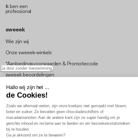
Ik ben een
professional
sweeek
Wie zijn wij
Onze sweeek-winkels
*Aanbiedingsvoorwaarden & Promotiecode
Ga door zonder toestemming
sweeek beoordelingen
Hallo wij zijn het ...
de Cookies!
Zoals we allemaal weten, zijn onze koekjes niet gemaakt met bloem,
boter en suiker. Ze bevatten geen chocoladeschilfers of
Algemene verkoopsvoorwaarden
macadamianoten. Aan de andere kant zijn ze super handig om je
AV loyaliteitsprogramma
gerichte inhoud en reclame aan te bieden en om bezoekersstatistieken
Beleid persoonsgegevens
bij te houden.
Verkoopsvoorwaarden voor B2B
Ga je akkoord om ze te bewaren?
Verklaring inzake toegankelijkheid