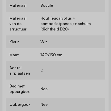
Materiaal
Bouclé
Materiaal
Hout (eucalyptus +
van de
composietpaneel) + schuim
structuur
(dichtheid D20)
Kleur
Wit
Maat
140x190 cm
Aantal
2
zitplaatsen
Bed met
Nee
opbergbox
Opbergbox
Nee