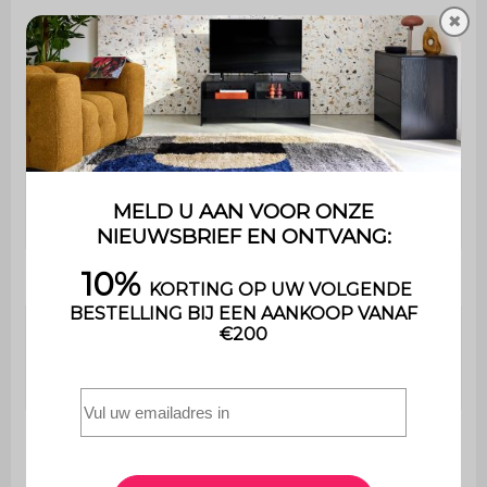
✖
Aantal
24
latten
Bevat hout
Ja
Uitsluitend voor huishoudelijk
Gebruik
gebruik
Garantie
2 jaar
De montage is heel eenvoudig,
Montage
een handleiding wordt
meegeleverd
Matelas
Non
fourni