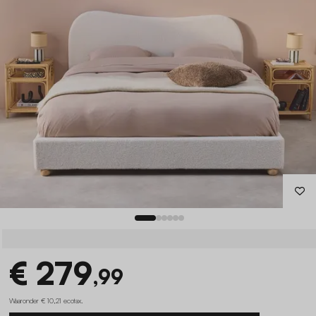
€ 279
,99
Waaronder € 10,21 ecotax
.