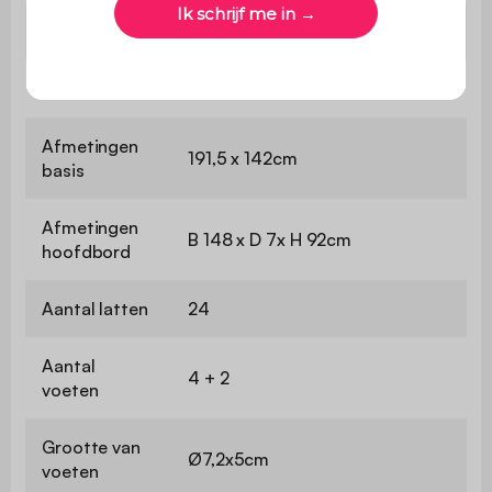
Afmetingen
B203 x D148 x H97cm
Zithoogte
25,5 cm
Afmetingen
191,5 x 142cm
basis
Afmetingen
B 148 x D 7x H 92cm
hoofdbord
Aantal latten
24
Aantal
4 + 2
voeten
Grootte van
Ø7,2x5cm
voeten