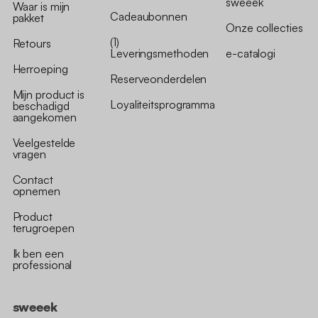
sweeek
Waar is mijn
Cadeaubonnen
pakket
Onze collecties
(1)
Retours
Leveringsmethoden
e-catalogi
Herroeping
Reserveonderdelen
Mijn product is
Loyaliteitsprogramma
beschadigd
aangekomen
Veelgestelde
vragen
Contact
opnemen
Product
terugroepen
Ik ben een
professional
sweeek