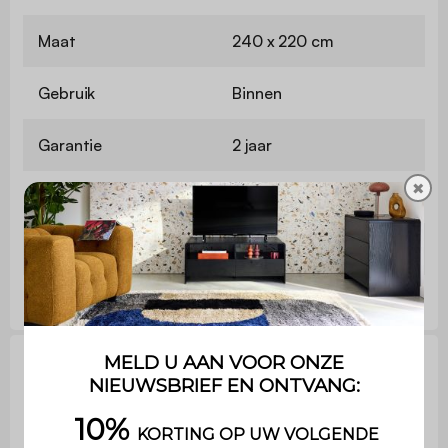
Maat
240 x 220 cm
Gebruik
Binnen
Garantie
2 jaar
✖
Bevat hout
Nee
Kussensloop
63 x 63 cm
Repareerbaarheidscore, normen en
garanties