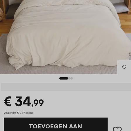
€ 34
,99
Waaronder € 0,19 ecotax
.
TOEVOEGEN AAN