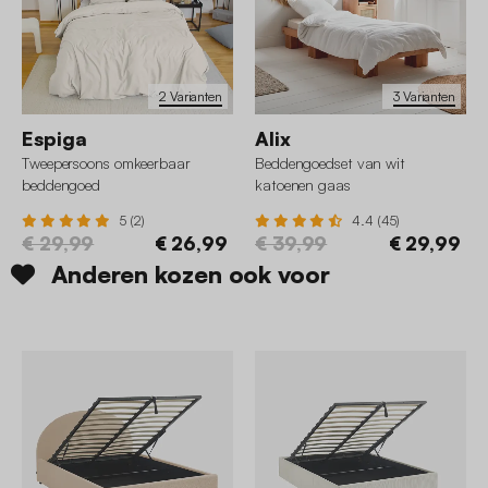
2 Varianten
3 Varianten
Espiga
Alix
Tweepersoons omkeerbaar
Beddengoedset van wit
beddengoed
katoenen gaas
5 (2)
4.4 (45)
€ 29,99
€ 26,99
€ 39,99
€ 29,99
Anderen kozen ook voor