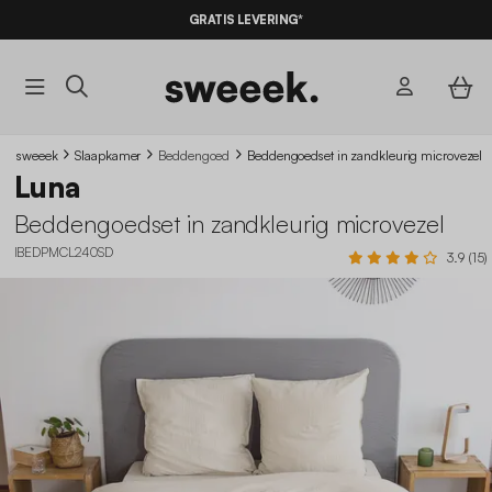
10% KORTING
OP DE
AANBIEDINGEN*
GRATIS LEVERING*
MET DE
CODE SUMMER10
sweeek
Slaapkamer
Beddengoed
Beddengoedset in zandkleurig microvezel
Luna
Beddengoedset in zandkleurig microvezel
IBEDPMCL240SD
3.9 (15)