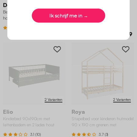
Devon
Bedlade 190x94 cm
Bed met lattenbodem en
Kinderbedlade van dennenhout
hoofdbord van 90 x 190 cm in
corduroy (fijne ribbels)
4.2 (15)
4.3 (3)
€ 269,99
€ 79,99
2 Varianten
2 Varianten
Elio
Roya
Kinderbed 90x190cm met
Stapelbed voor kinderen hutmodel
lattenbodem en 2 lades hout
90 x 190 cm grenen met
onderschuifbed
3.1 (10)
3.7 (3)