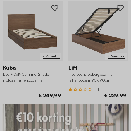
2 Varianten
2 Varianten
Kuba
Lift
Bed 90x190cm met 2 laden
1-persoons opbergbed met
inclusief lattenbodem en
lattenbodem 90x190cm
hoofdbord houtdecor
houtdecor
1 (1)
€ 249,99
€ 229,99