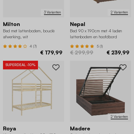
3 Varianten
2 Varianten
Milton
Nepal
Bed met lattenbodem, bouclé
Bed 90 x 190cm met 4 laden
afwerking, wit
lattenbodem en hoofdbord
houtdecor
4 (7)
5 (1)
€ 179,99
€ 299,99
€ 239,99
SUPERDEAL
-10%
2 Varianten
Roya
Madere