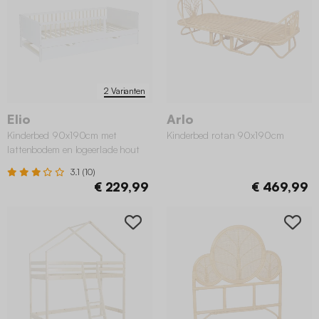
2 Varianten
Elio
Arlo
Kinderbed 90x190cm met
Kinderbed rotan 90x190cm
lattenbodem en logeerlade hout
3.1 (10)
€ 229,99
€ 469,99