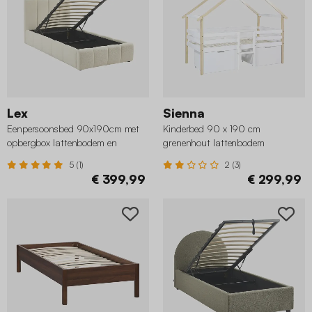
Lex
Sienna
Eenpersoonsbed 90x190cm met
Kinderbed 90 x 190 cm
opbergbox lattenbodem en
grenenhout lattenbodem
hoofdbord in gestructureerde
inbegrepen en 2 laden
5 (1)
2 (3)
bouclé
€ 399,99
€ 299,99