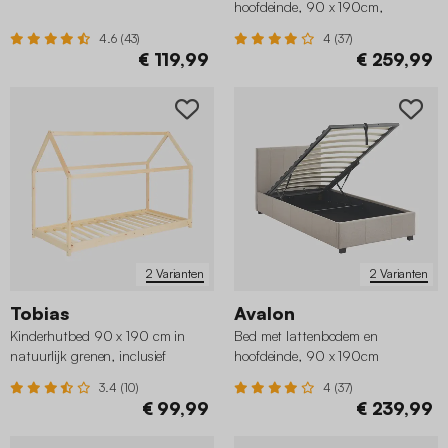
hoofdeinde, 90 x 190cm,
corduroy
4.6 (43)
4 (37)
€ 119,99
€ 259,99
2 Varianten
2 Varianten
Tobias
Avalon
Kinderhutbed 90 x 190 cm in
Bed met lattenbodem en
natuurlijk grenen, inclusief
hoofdeinde, 90 x 190cm
lattenbodem
3.4 (10)
4 (37)
€ 99,99
€ 239,99