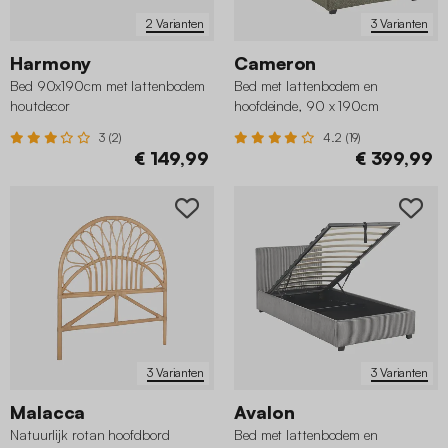
2 Varianten
3 Varianten
Harmony
Cameron
Bed 90x190cm met lattenbodem
Bed met lattenbodem en
houtdecor
hoofdeinde, 90 x 190cm
3 (2)
4.2 (19)
€ 149,99
€ 399,99
3 Varianten
3 Varianten
Malacca
Avalon
Natuurlijk rotan hoofdbord
Bed met lattenbodem en