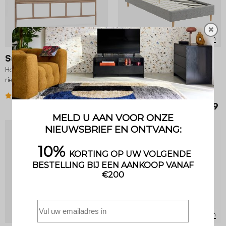
✖
3 Varianten
2 Varianten
Sumatra
Marlon
Hoofdbord van natuurlijk rotan en
Bed met lattenbodem en
riet
hoofdeinde, stoffen afwerking
4.7 (66)
4 (24)
€ 199,99
€ 179,99
2 Varianten