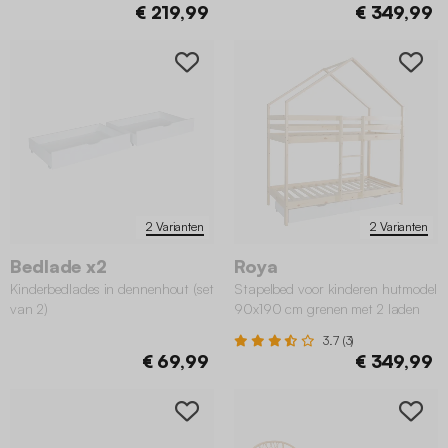
€ 219,99
€ 349,99
2 Varianten
2 Varianten
Bedlade x2
Roya
Kinderbedlades in dennenhout (set
Stapelbed voor kinderen hutmodel
van 2)
90x190 cm grenen met 2 laden
3.7 (3)
€ 69,99
€ 349,99