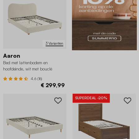
3 Varianten
Aaron
Bed met lattenbodem en
hoofdeinde, wit met bouclé
afwerking
4.6 (16)
€ 299,99
SUPERDEAL
-20%