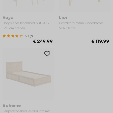
Roya
Lior
Hoogslaper kinderbed hut 90 x
Hoofdbord rotan kinderkamer
190 cm grenen
90x100cm
3.7 (3)
€ 249,99
€ 119,99
Bohème
Eenpersoonsbed 90x190cm met