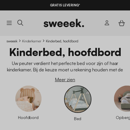
10% KORTING
OP DE
AANBIEDINGEN*
GRATIS LEVERING*
MET DE
CODE SUMMER10
sweeek
Kinderkamer
Kinderbed, hoofdbord
Kinderbed, hoofdbord
Uw peuter verdient het perfecte bed voor zijn of haar
kinderkamer. Bij de keuze moet u rekening houden met de
leeftijd, de grootte en de slaapgewoonten van het kind. U
Meer zien
moet ook rekening houden met de inrichting van de kamer en
een bed kiezen dat daarbij past. Of u nu op zoek bent naar een
traditionele of moderne stijl, er zijn vele mogelijkheden om uit
te kiezen.
Hoofdbord
Opber
Bed