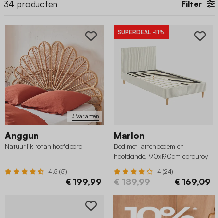
34
producten
Filter
SUPERDEAL
-11%
3 Varianten
Anggun
Marlon
Natuurlijk rotan hoofdbord
Bed met lattenbodem en
hoofdeinde, 90x190cm corduroy
4.5 (51)
4 (24)
€ 199,99
€ 189,99
€ 169,09