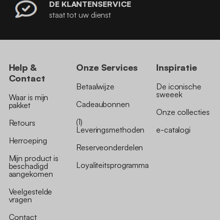
DE KLANTENSERVICE
staat tot uw dienst
Help &
Onze Services
Inspiratie
Contact
Betaalwijze
De iconische
sweeek
Waar is mijn
Cadeaubonnen
pakket
Onze collecties
(1)
Retours
Leveringsmethoden
e-catalogi
Herroeping
Reserveonderdelen
Mijn product is
Loyaliteitsprogramma
beschadigd
aangekomen
Veelgestelde
vragen
Contact