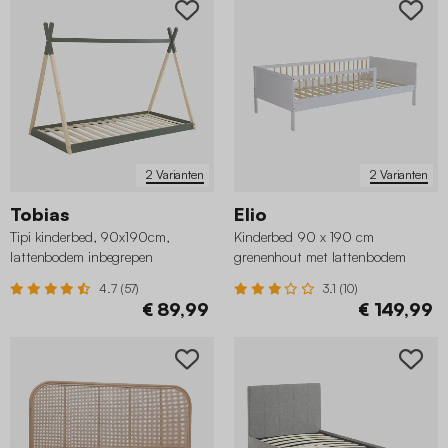
2 Varianten
2 Varianten
Tobias
Elio
Tipi kinderbed, 90x190cm,
Kinderbed 90 x 190 cm
lattenbodem inbegrepen
grenenhout met lattenbodem
4.7 (57)
3.1 (10)
€ 89,99
€ 149,99