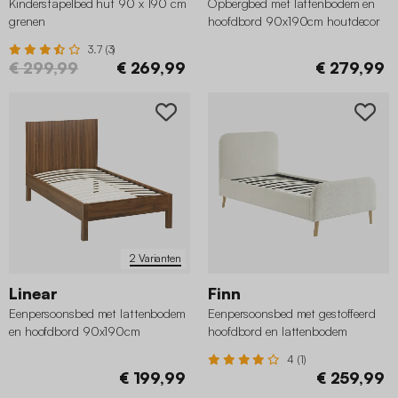
Kinderstapelbed hut 90 x 190 cm
Opbergbed met lattenbodem en
grenen
hoofdbord 90x190cm houtdecor
3.7 (3)
€ 299,99
€ 269,99
€ 279,99
2 Varianten
Linear
Finn
Eenpersoonsbed met lattenbodem
Eenpersoonsbed met gestoffeerd
en hoofdbord 90x190cm
hoofdbord en lattenbodem
houtdecor
90x190cm bouclé
4 (1)
€ 199,99
€ 259,99