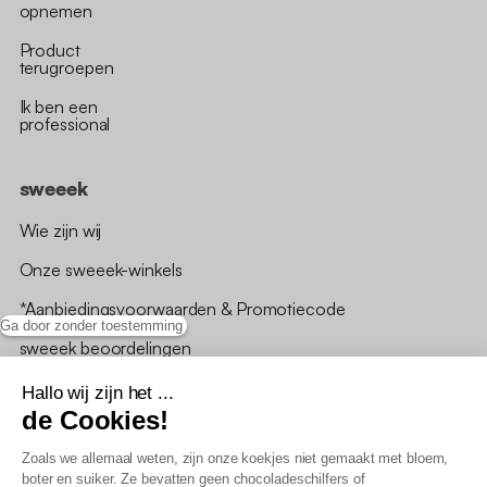
opnemen
Product
terugroepen
Ik ben een
professional
sweeek
Wie zijn wij
Onze sweeek-winkels
*Aanbiedingsvoorwaarden & Promotiecode
Ga door zonder toestemming
sweeek beoordelingen
Hallo wij zijn het ...
de Cookies!
Zoals we allemaal weten, zijn onze koekjes niet gemaakt met bloem,
boter en suiker. Ze bevatten geen chocoladeschilfers of
Algemene verkoopsvoorwaarden