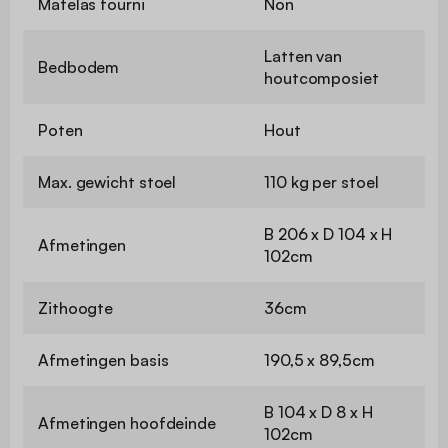
Matelas fourni
Non
Latten van
Bedbodem
houtcomposiet
Poten
Hout
Max. gewicht stoel
110 kg per stoel
B 206 x D 104 x H
Afmetingen
102cm
Zithoogte
36cm
Afmetingen basis
190,5 x 89,5cm
B 104 x D 8 x H
Afmetingen hoofdeinde
102cm