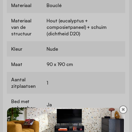
Materiaal
Bouclé
Materiaal
Hout (eucalyptus +
van de
composietpaneel) + schuim
structuur
(dichtheid D20)
Kleur
Nude
Maat
90 x 190 cm
Aantal
1
zitplaatsen
Bed met
Ja
opbergbox
✖
Opbergbox
Ja