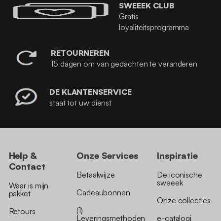
SWEEEK CLUB
Gratis
loyaliteitsprogramma
RETOURNEREN
15 dagen om van gedachten te veranderen
DE KLANTENSERVICE
staat tot uw dienst
Help &
Onze Services
Inspiratie
Contact
Betaalwijze
De iconische
sweeek
Waar is mijn
Cadeaubonnen
pakket
Onze collecties
(1)
Retours
Leveringsmethoden
e-catalogi