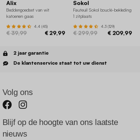
Alix
Sokol
Beddengoedset van wit
Fauteuil Sokol bouclé-bekleding
katoenen gaas
1 zitplaats
4.4 (45)
4.3 (129)
€ 39,99
€ 29,99
€ 299,99
€ 209,99
2 jaar garantie
De klantenservice staat tot uw dienst
Volg ons
Blijf op de hoogte van ons laatste
nieuws