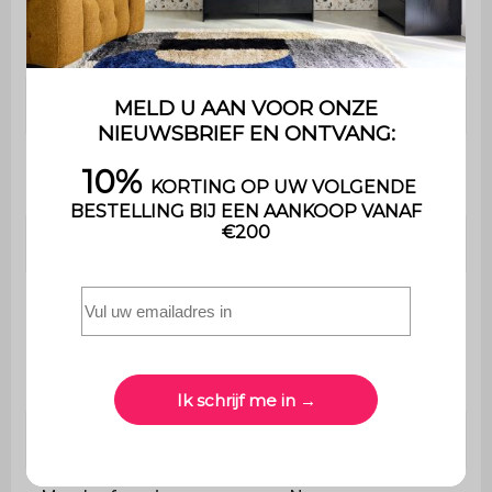
Aantal
12
latten
Bevat hout
Ja
Uitsluitend voor huishoudelijk
Gebruik
gebruik
Garantie
2 jaar
De montage is heel eenvoudig,
Montage
een handleiding wordt
meegeleverd
Met opbergruimte
Ja