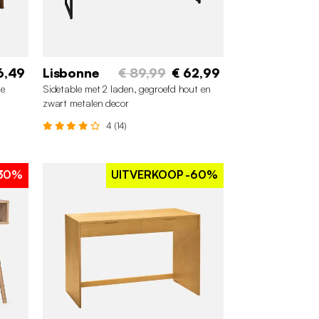
6,49
Lisbonne
€ 89,99
€ 62,99
le
Sidetable met 2 laden, gegroefd hout en
zwart metalen decor
4 (14)
30%
UITVERKOOP
-60%