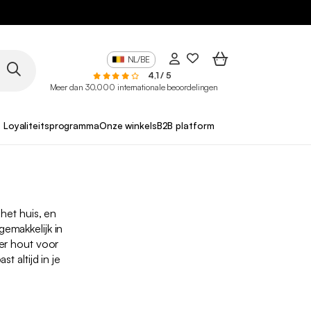
NL/BE
4,1 / 5
Meer dan 30.000 internationale beoordelingen
Loyaliteitsprogramma
Onze winkels
B2B platform
het huis, en
gemakkelijk in
er hout voor
st altijd in je