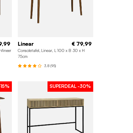
9,99
Linear
€ 79,99
nfineer
Consoletafel, Linear, L 100 x B 30 x H
75cm
3.8 (95)
-15%
SUPERDEAL
-30%