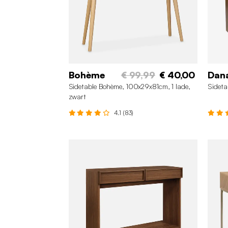
Bohème
€ 99,99
€ 40,00
Dan
Sidetable Bohème, 100x29x81cm, 1 lade,
Sideta
zwart
4.1 (83)