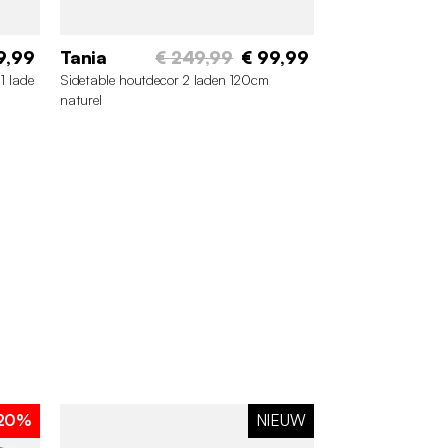
9,99
Tania
€ 249,99
€ 99,99
1 lade
Sidetable houtdecor 2 laden 120cm
naturel
20%
NIEUW