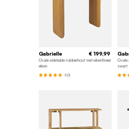
Gabrielle
€ 199,99
Gabr
Ovale sidetable rubberhout met eikenfineer
Ovale 
eiken
zwart
5 (1)