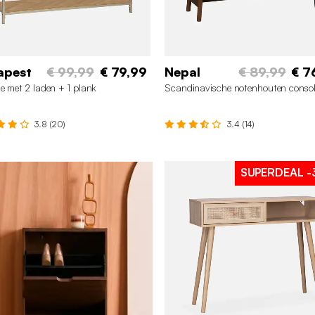
apest
€ 99,99
€ 79,99
Nepal
€ 89,99
€ 7
e met 2 laden + 1 plank
Scandinavische notenhouten conso
3.8 (20)
3.4 (14)
SUPERDEAL
-