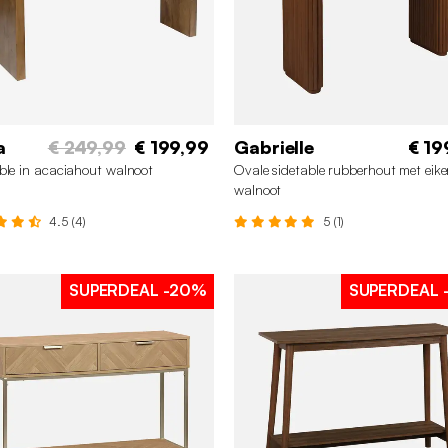
a
€ 249,99
€ 199,99
Gabrielle
€ 19
ble in acaciahout walnoot
Ovale sidetable rubberhout met eike
walnoot
4.5 (4)
5 (1)
SUPERDEAL
-20%
SUPERDEAL