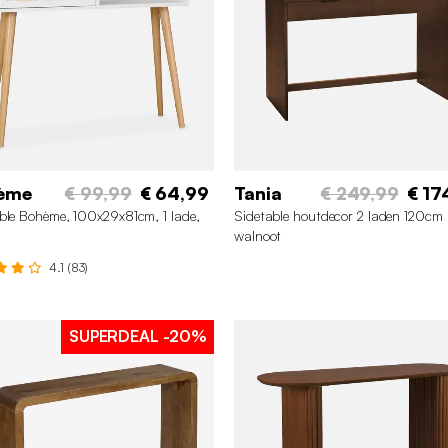
ème
€ 99,99
€ 64,99
Tania
€ 249,99
€ 17
ble Bohème, 100x29x81cm, 1 lade,
Sidetable houtdecor 2 laden 120cm
walnoot
4.1 (83)
SUPERDEAL
-20%