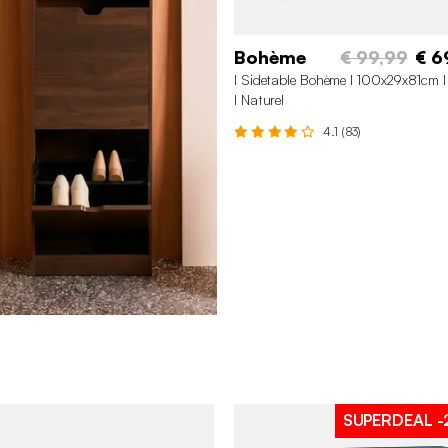
Bohème
€ 99,99
€ 6
l Sidetable Bohème l 100x29x81cm l 
l Naturel
4.1 (83)
SUPERDEAL
-