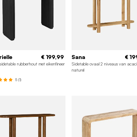
ielle
€ 199,99
Sana
€ 19
sidetable rubberhout met eikenfineer
Sidetable ovaal 2 niveaus van acac
naturel
5 (1)