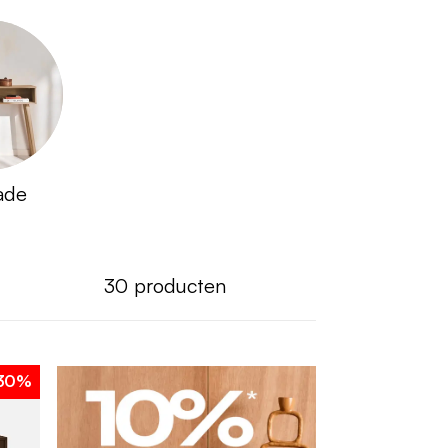
ade
30
producten
30%