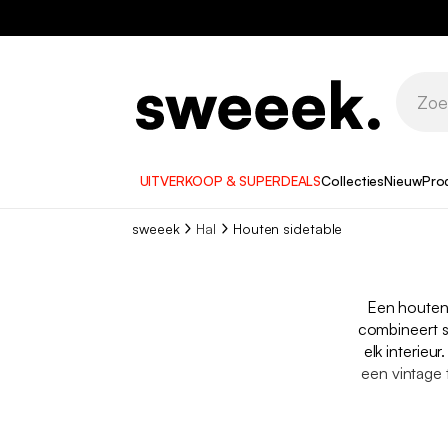
UITVERKOOP & SUPERDEALS
Collecties
Nieuw
Pro
sweeek
Hal
Houten sidetable
Een houte
combineert st
elk interieur
een vintage