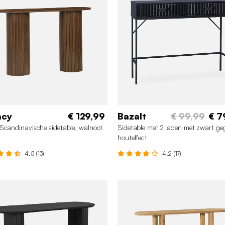
acy
€ 129,99
Bazalt
€ 99,99
€ 7
Scandinavische sidetable, walnoot
Sidetable met 2 laden met zwart ge
houteffect
4.5 (13)
4.2 (17)