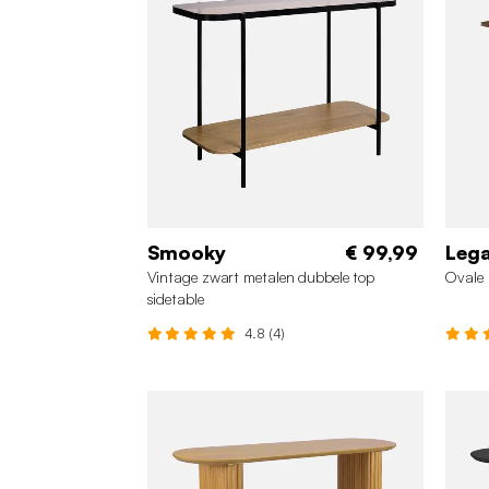
Smooky
€ 99,99
Leg
Vintage zwart metalen dubbele top
Ovale 
sidetable
4.8 (4)