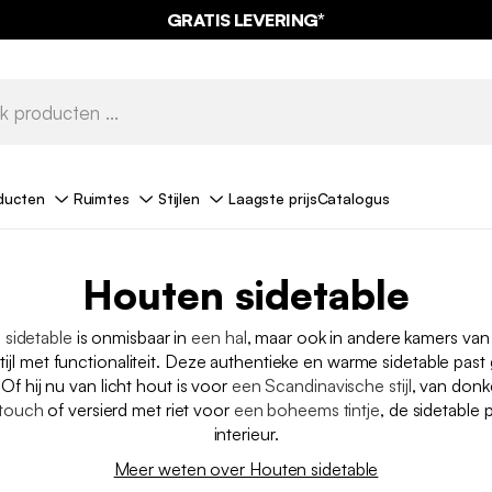
GRATIS LEVERING*
ducten
Ruimtes
Stijlen
Laagste prijs
Catalogus
Houten sidetable
n
sidetable
is onmisbaar in
een hal
, maar ook in andere kamers van 
ijl met functionaliteit. Deze authentieke en warme sidetable past 
. Of hij nu van licht hout is voor
een Scandinavische stijl
, van donk
 touch
of versierd met riet voor
een boheems tintje
, de sidetable pa
interieur.
Meer weten over Houten sidetable