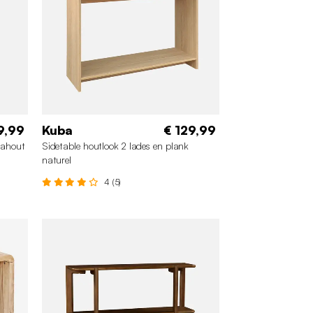
9,99
Kuba
€ 129,99
iahout
Sidetable houtlook 2 lades en plank
naturel
4 (5)