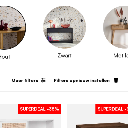
Zwart
Met l
Hout
Meer filters
Filters opnieuw instellen
SUPERDEAL
-35%
SUPERDEAL
-