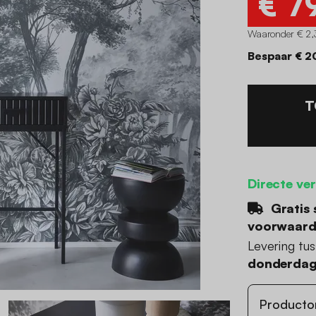
€ 7
Waaronder € 2,
Bespaar € 2
T
Directe ve
Gratis 
voorwaar
Levering tu
donderdag
Producto