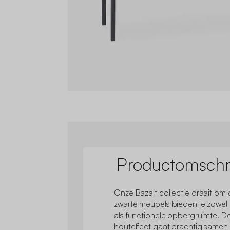
Productomschri
Onze Bazalt collectie draait om 
zwarte meubels bieden je zowel e
als functionele opbergruimte. D
houteffect gaat prachtig same