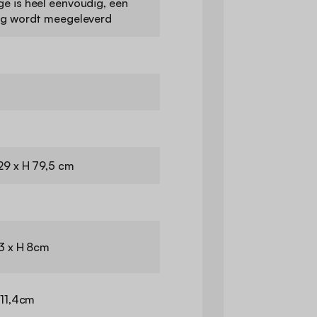
e is heel eenvoudig, een
ng wordt meegeleverd
29 x H 79,5 cm
23 x H 8cm
 11,4cm