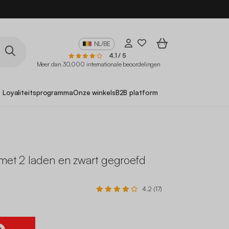
10
NL/BE
4,1 / 5
Meer dan 30.000 internationale beoordelingen
Loyaliteitsprogramma
Onze winkels
B2B platform
 met 2 laden en zwart gegroefd
4.2 (17)