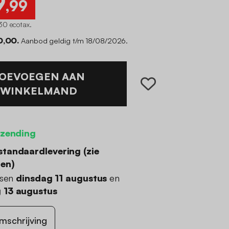
9
,99
30 ecotax
.
0,00.
Aanbod geldig t/m 18/08/2026.
OEVOEGEN AAN
WINKELMAND
rzending
standaardlevering (
zie
den
)
ssen
dinsdag 11 augustus
en
 13 augustus
mschrijving