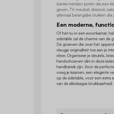
slanke metalen poten die een kle
geven. TV-meubel, dressoir, salont
allemaal belangrijke stukken di
Een moderne, functio
Of het nu in een woonkamer, hal 
sidetable zal de charme van de 
De groeven die over het opperv
vleugje originaliteit toe aan je i
sfeer. Organiseer je sleutels, br
handschoenen slim in deze lades
handbereik zijn. Voor de perfect
voeg je kaarsen, een elegante v
op de sidetable, voor een extra 
van de alledaagse bruikbaarheid.