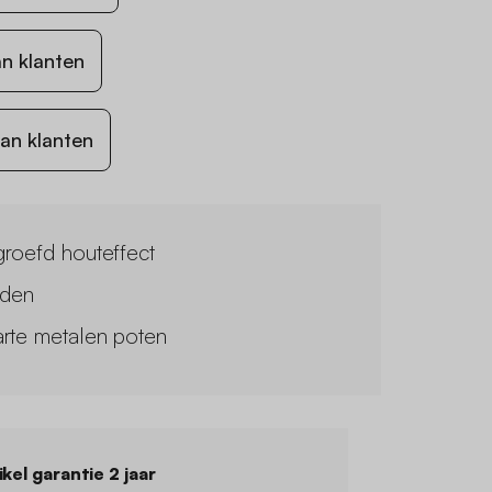
n klanten
an klanten
roefd houteffect
aden
rte metalen poten
ikel garantie 2 jaar