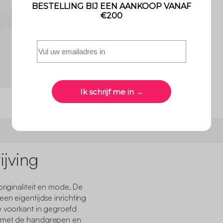
jving
originaliteit en mode. De
en eigentijdse inrichting
e voorkant in gegroefd
n met de handgrepen en