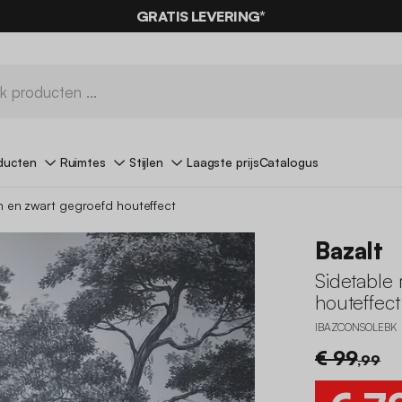
0% KORTING
OP DE
AANBIEDINGEN*
GRATIS LEVERING*
MET DE
CODE SUMMER
ducten
Ruimtes
Stijlen
Laagste prijs
Catalogus
n en zwart gegroefd houteffect
Bazalt
Sidetable
houteffect
IBAZCONSOLEBK
€ 99
,99