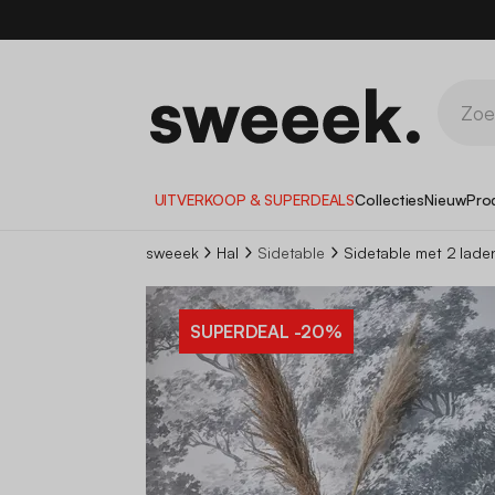
1
UITVERKOOP & SUPERDEALS
Collecties
Nieuw
Pro
sweeek
Hal
Sidetable
Sidetable met 2 lade
SUPERDEAL
-20%