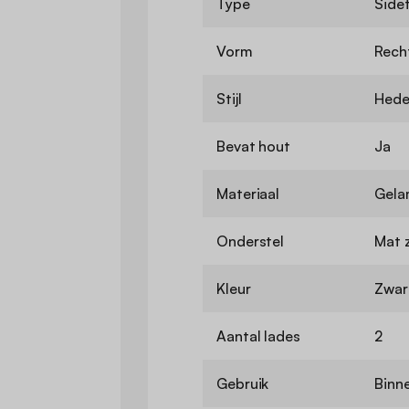
Type
Side
Vorm
Rech
Stijl
Hede
Bevat hout
Ja
Materiaal
Gela
Onderstel
Mat 
Kleur
Zwar
Aantal lades
2
Gebruik
Binn