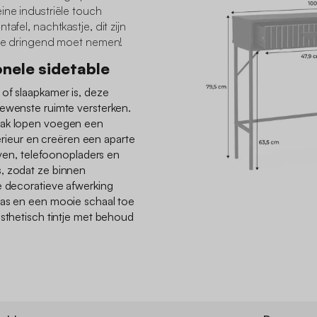
ine industriële touch
afel, nachtkastje, dit zijn
e je dringend moet nemen!
nele sidetable
of slaapkamer is, deze
gewenste ruimte versterken.
lak lopen voegen een
nterieur en creëren een aparte
ieven, telefoonopladers en
, zodat ze binnen
e decoratieve afwerking
aas en een mooie schaal toe
esthetisch tintje met behoud