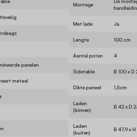
table
De montag
Montage
handleidi
thoekig
Met lade
Ja
ndaags
Lengte
100 cm
Aantal poten
4
mineerde panelen
Sidetable
B 100 x D 
zwart metaal
Dikte paneel
1,5cm
t
Laden
B 42 x D 
(binnen)
Laden
en
B 47,9 x H
(buiten)