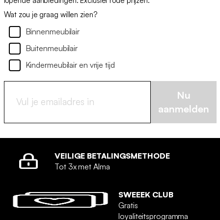
lopende aanbiedingen. Exclusief rode prijzen.
Wat zou je graag willen zien?
Binnenmeubilair
Buitenmeubilair
Kindermeubilair en vrije tijd
Nu
aanmelden
VEILIGE BETALINGSMETHODE
Tot 3x met Alma
SWEEEK CLUB
Gratis
loyaliteitsprogramma