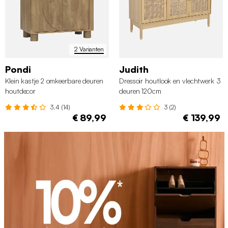
2 Varianten
Pondi
Judith
Klein kastje 2 omkeerbare deuren
Dressoir houtlook en vlechtwerk 3
houtdecor
deuren 120cm
3.4 (14)
3 (2)
€ 89,99
€ 139,99