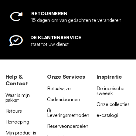
RETOURNEREN
15 dagen om van gedachten te veranderen
DE KLANTENSERVICE
staat tot uw dienst
Help &
Onze Services
Inspiratie
Contact
Betaalwijze
De iconische
sweeek
Waar is mijn
Cadeaubonnen
pakket
Onze collecties
(1)
Retours
Leveringsmethoden
e-catalogi
Herroeping
Reserveonderdelen
Mijn product is