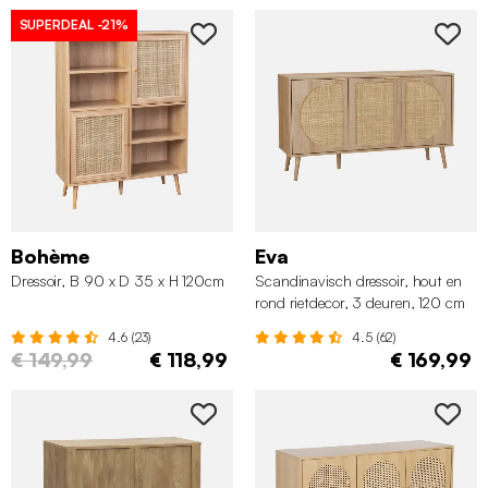
SUPERDEAL
-21%
Bohème
Eva
Dressoir, B 90 x D 35 x H 120cm
Scandinavisch dressoir, hout en
rond rietdecor, 3 deuren, 120 cm
4.6 (23)
4.5 (62)
€ 149,99
€ 118,99
€ 169,99