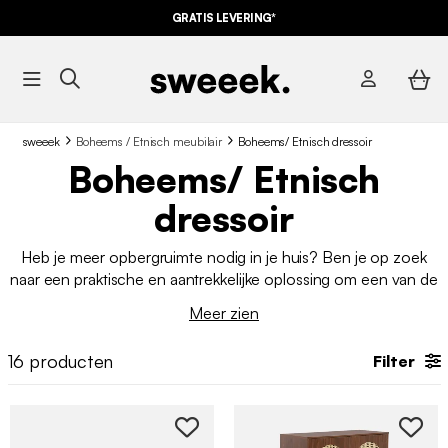
GRATIS LEVERING*
sweeek
Boheems / Etnisch meubilair
Boheems/ Etnisch dressoir
Boheems/ Etnisch
dressoir
Heb je meer opbergruimte nodig in je huis? Ben je op zoek
naar een praktische en aantrekkelijke oplossing om een van de
muren in je
eetkamer
aan te kleden? Het
etnische bohemien
Meer zien
dressoir is een van onze favoriete meubels voor in huis.
Praktisch en aantrekkelijk, je kunt moeilijk zonder als je extra
16
producten
Filter
opbergruimte nodig hebt.