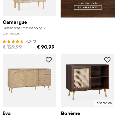
Camargue
Dressoirkast met webbing -
Camargue
4.3 (43)
€ 129,99
€ 90,99
5 Varianten
Eva
Bohème