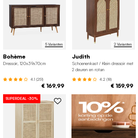
5 Varianten
2 Varianten
Bohème
Judith
Dressoir, 120x39x70cm
Schoenenkast / Klein dressoir met
2 deuren en rotan
4.1 (251)
4.2 (18)
€ 169,99
€ 159,99
SUPERDEAL
-30%