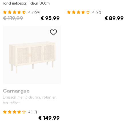
rond rietdecor, 1 deur 80cm
4.7 (29)
4 (23)
€ 119,99
€ 95,99
€ 89,99
Camargue
Dressoir met 3 deuren, rotan en
houteffect
4.1 (8)
€ 149,99