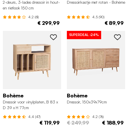
2-deurs, 3-lades dressoir in hout-
Dressoirkastje met rotan - Bohème
en rietlook 150 cm
4.2 (61)
4.5 (90)
€ 299,99
€ 89,99
SUPERDEAL
-24%
Bohème
Bohème
Dressoir voor vinylplaten, B 83 x
Dressoir, 150x39x79cm
D 39 x H 77cm
4.4 (47)
4.2 (76)
€ 119,99
€ 249,99
€ 188,99