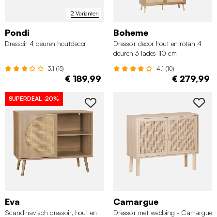
2 Varianten
Pondi
Boheme
Dressoir 4 deuren houtdecor
Dressoir decor hout en rotan 4
deuren 3 lades 110 cm
3.1 (15)
4.1 (10)
€ 189,99
€ 279,99
SUPERDEAL
-20%
Eva
Camargue
Scandinavisch dressoir, hout en
Dressoir met webbing - Camargue