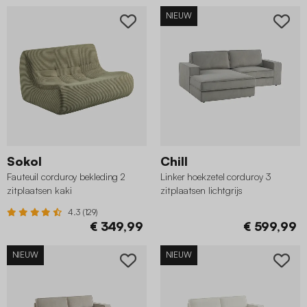
NIEUW
Sokol
Chill
Fauteuil corduroy bekleding 2
Linker hoekzetel corduroy 3
zitplaatsen kaki
zitplaatsen lichtgrijs
4.3 (129)
€ 349,99
€ 599,99
NIEUW
NIEUW