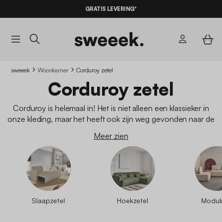
GRATIS LEVERING*
sweeek
Woonkamer
Corduroy zetel
Corduroy zetel
Corduroy is helemaal in! Het is niet alleen een klassieker in
onze kleding, maar het heeft ook zijn weg gevonden naar de
inrichting van onze woningen, waar het op onze
zetel
een
Meer zien
elegante uitstraling krijgt. Deze stof heeft veel karakter en biedt
een bijzonder warme sfeer, waardoor het perfect is voor het
creëren van een gezellige woonkamer. Of je nu kiest voor
grote ribbels of kleine ribbels, wij bieden een breed scala aan
corduroy zetels.
Slaapzetel
Hoekzetel
Modul