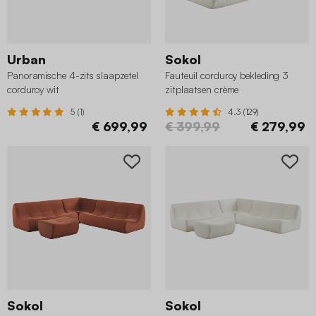
Urban
Sokol
Panoramische 4-zits slaapzetel
Fauteuil corduroy bekleding 3
corduroy wit
zitplaatsen crème
5 (1)
4.3 (129)
€ 699,99
€ 399,99
€ 279,99
Sokol
Sokol