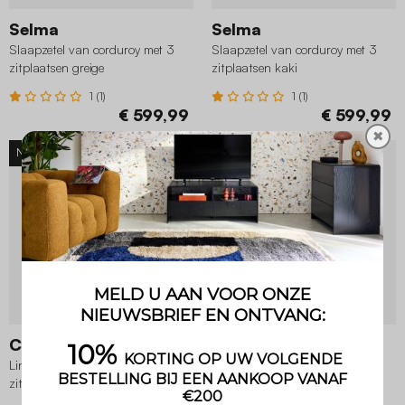
Selma
Selma
Slaapzetel van corduroy met 3
Slaapzetel van corduroy met 3
zitplaatsen greige
zitplaatsen kaki
1 (1)
1 (1)
€ 599,99
€ 599,99
✖
NIEUW
NIEUW
Chill
Chill
Linker hoekzetel corduroy 3
Rechter hoekzetel corduroy 3
zitplaatsen beige
zitplaatsen kaki