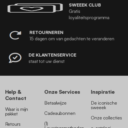
SWEEEK CLUB
Gratis
loyaliteitsprogramma
RETOURNEREN
15 dagen om van gedachten te veranderen
DE KLANTENSERVICE
staat tot uw dienst
Help &
Onze Services
Inspiratie
Contact
Betaalwijze
De iconische
sweeek
Waar is mijn
Cadeaubonnen
pakket
Onze collecties
(1)
Retours
Leveringsmethoden
e-catalogi