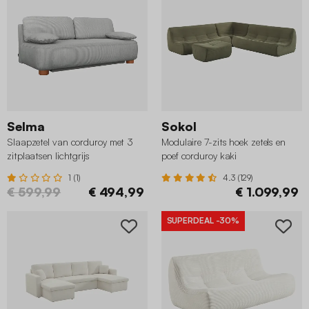
Selma
Sokol
Slaapzetel van corduroy met 3
Modulaire 7-zits hoek zetels en
zitplaatsen lichtgrijs
poef corduroy kaki
1 (1)
4.3 (129)
€ 599,99
€ 494,99
€ 1.099,99
SUPERDEAL
-30%