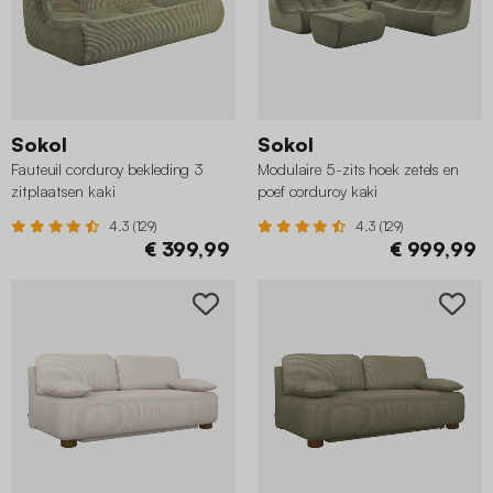
Sokol
Sokol
Fauteuil corduroy bekleding 3
Modulaire 5-zits hoek zetels en
zitplaatsen kaki
poef corduroy kaki
4.3 (129)
4.3 (129)
€ 399,99
€ 999,99