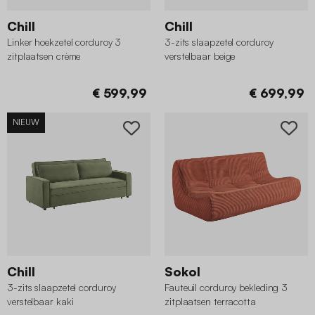
Chill
Chill
Linker hoekzetel corduroy 3
3-zits slaapzetel corduroy
zitplaatsen crème
verstelbaar beige
€ 599,99
€ 699,99
NIEUW
Chill
Sokol
3-zits slaapzetel corduroy
Fauteuil corduroy bekleding 3
verstelbaar kaki
zitplaatsen terracotta