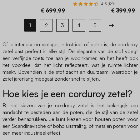
4.3 (129)
€ 699,99
€ 399,99
1
2
3
4
5
Of je interieur nu
vintage
,
industrieel
of
boho
is, de corduroy
zetel past perfect in elke stijl. De elegantie van de stof voegt
een verfijnde toets toe aan je
woonkamer
, en het heeft ook
het voordeel dat het licht reflecteert, wat je ruimte lichter
maakt. Bovendien is de stof zacht en duurzaam, waardoor je
zetel jarenlang meegaat zonder snel te slijten.
Hoe kies je een corduroy zetel?
Bij het kiezen van je corduroy zetel is het belangrijk om
aandacht te besteden aan de poten, die de stijl van de zetel
verder benadrukken. Je kunt kiezen voor houten poten voor
een Scandinavische of boho uitstraling, of metalen poten voor
een meer industrieel effect.