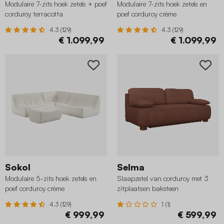
Modulaire 7-zits hoek zetels + poef
Modulaire 7-zits hoek zetels en
corduroy terracotta
poef corduroy crème
4.3 (129)
4.3 (129)
€ 1.099,99
€ 1.099,99
Sokol
Selma
Modulaire 5-zits hoek zetels en
Slaapzetel van corduroy met 3
poef corduroy crème
zitplaatsen baksteen
4.3 (129)
1 (1)
€ 999,99
€ 599,99