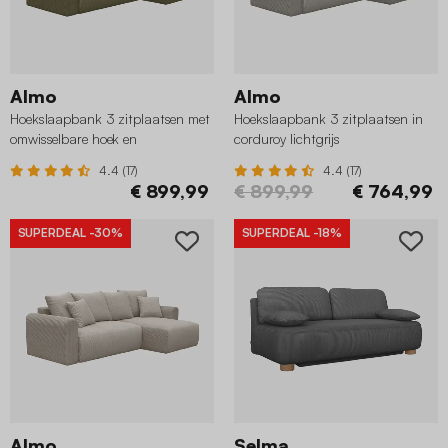
Almo
Almo
Hoekslaapbank 3 zitplaatsen met
Hoekslaapbank 3 zitplaatsen in
omwisselbare hoek en
corduroy lichtgrijs
opbergruimte in corduroy kaki
4.4 (17)
4.4 (17)
€ 899,99
€ 899,99
€ 764,99
SUPERDEAL
-30%
SUPERDEAL
-18%
Almo
Selma