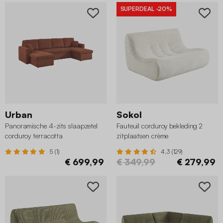
SUPERDEAL
-20%
Urban
Sokol
Panoramische 4-zits slaapzetel
Fauteuil corduroy bekleding 2
corduroy terracotta
zitplaatsen crème
5 (1)
4.3 (129)
€ 699,99
€ 349,99
€ 279,99