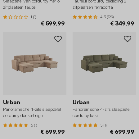
Slaapzetel van corduroy met 3
Fauteuil corduroy bekleding 2
zitplaatsen taupe
zitplaatsen terracotta
1 (1)
4.3 (129)
€ 599,99
€ 349,99
Urban
Urban
Panoramische 4-zits slaapzetel
Panoramische 4-zits slaapzetel
corduroy donkerbeige
corduroy kaki
5 (1)
5 (1)
€ 699,99
€ 699,99