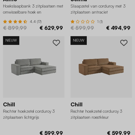
Hoekslaapbank 3 zitplaatsen met
Slaapzetel van corduroy met 3
omwisselbare hoek en
zitplaatsen antraciet
opbergruimte in corduroy taupe
4.4 (17)
1 (1)
€ 899,99
€ 629,99
€ 599,99
€ 494,99
NIEUW
NIEUW
Chill
Chill
Rechter hoekzetel corduroy 3
Rechter hoekzetel corduroy 3
zitplaatsen lichtgrijs
zitplaatsen roestkleur
€ 599,99
€ 599,99