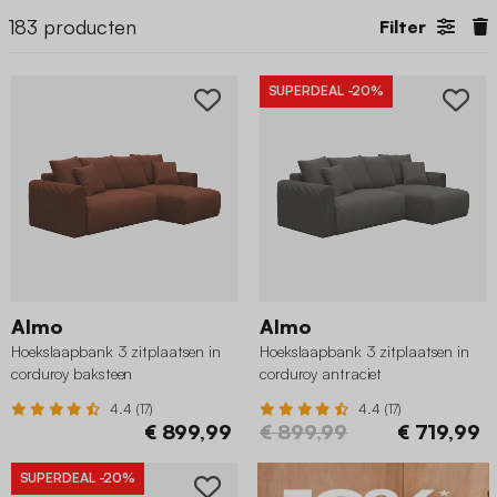
183
producten
Filter
SUPERDEAL
-20%
Almo
Almo
Hoekslaapbank 3 zitplaatsen in
Hoekslaapbank 3 zitplaatsen in
corduroy baksteen
corduroy antraciet
4.4 (17)
4.4 (17)
€ 899,99
€ 899,99
€ 719,99
SUPERDEAL
-20%