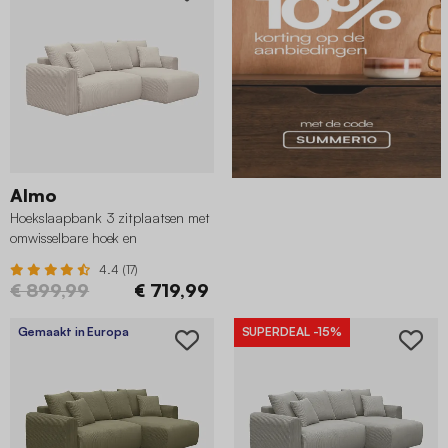
Almo
Hoekslaapbank 3 zitplaatsen met
omwisselbare hoek en
opbergruimte in corduroy greige
4.4 (17)
€ 899,99
€ 719,99
Gemaakt in Europa
SUPERDEAL
-15%