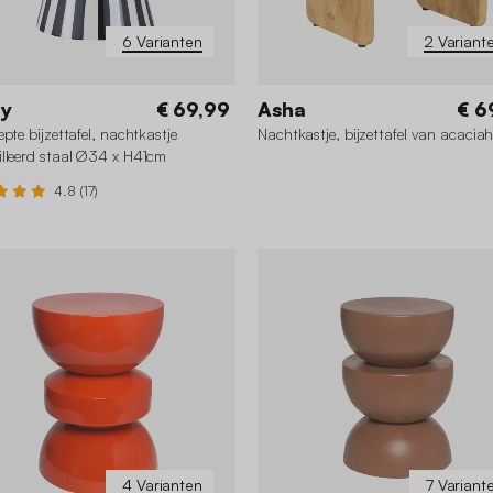
6 Varianten
2 Variant
gy
€ 69,99
Asha
€ 6
epte bijzettafel, nachtkastje
Nachtkastje, bijzettafel van acacia
lleerd staal Ø34 x H41cm
4.8 (17)
+1
4 Varianten
7 Variant