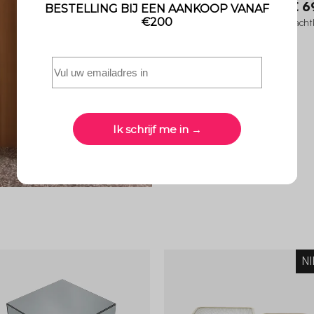
Assa
€ 6
Bijzettafel, hoektafel, metalen nacht
Ø32 x 43,5cm
4.9 (35)
+2
N