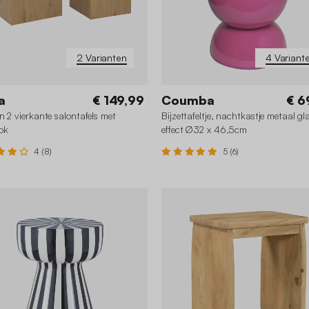
2 Varianten
4 Variant
a
€ 149,99
Coumba
€ 6
n 2 vierkante salontafels met
Bijzettafeltje, nachtkastje metaal g
ok
effect Ø32 x 46,5cm
4 (8)
5 (6)