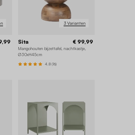
en
3 Varianten
9,99
Sita
€ 99,99
Mangohouten bijzettafel, nachtkastje,
Ø30xH45cm
4.8 (16)