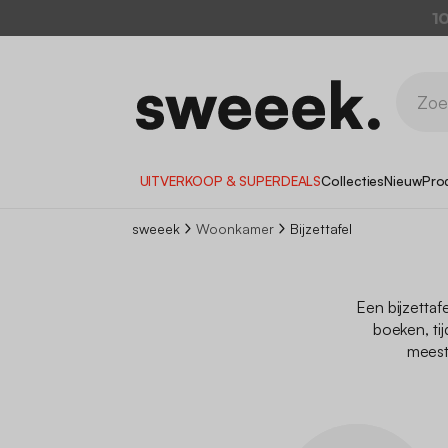
1
UITVERKOOP & SUPERDEALS
Collecties
Nieuw
Pro
sweeek
Woonkamer
Bijzettafel
Een bijzettaf
boeken, ti
meest