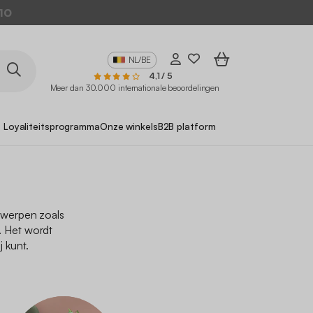
10
NL/BE
4,1 / 5
Meer dan 30.000 internationale beoordelingen
Loyaliteitsprogramma
Onze winkels
B2B platform
orwerpen zoals
. Het wordt
j kunt.