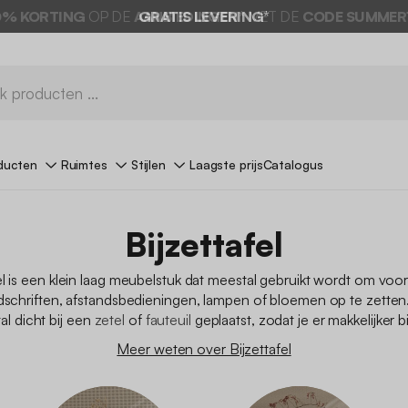
0% KORTING
OP DE
AANBIEDINGEN*
MET DE
CODE SUMMER
ducten
Ruimtes
Stijlen
Laagste prijs
Catalogus
Bijzettafel
el is een klein laag meubelstuk dat meestal gebruikt wordt om vo
jdschriften, afstandsbedieningen, lampen of bloemen op te zetten
al dicht bij een
zetel
of
fauteuil
geplaatst, zodat je er makkelijker bi
Meer weten over Bijzettafel