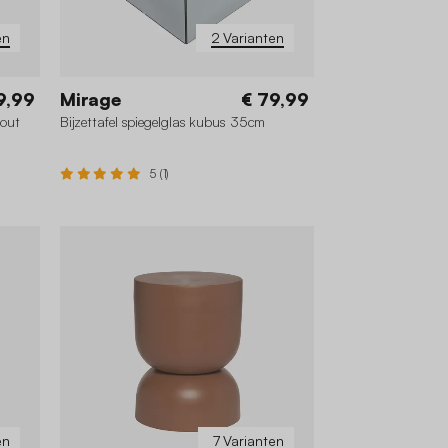
en
2 Varianten
9,99
Mirage
€ 79,99
hout
Bijzettafel spiegelglas kubus 35cm
5 (1)
en
7 Varianten