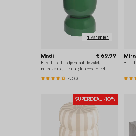
4 Varianten
Madi
€ 69,99
Mir
Bijzettafel, tafeltje naast de zetel,
Bijzet
nachtkastje, metaal glanzend effect
4.3 (3)
SUPERDEAL
-10%