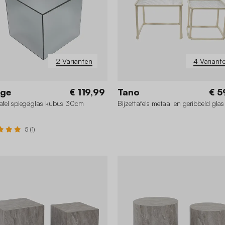
2 Varianten
4 Variant
age
€ 119,99
Tano
€ 5
tafel spiegelglas kubus 30cm
Bijzettafels metaal en geribbeld glas
5 (1)