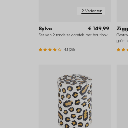
2 Varianten
Sylva
€ 149,99
Zig
Set van 2 ronde salontafels met houtlook
Gestre
geëmai
4.1 (25)