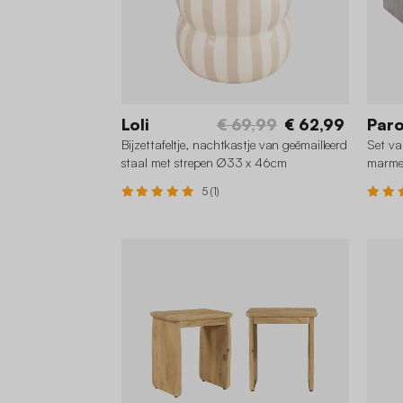
Loli
€ 69,99
€ 62,99
Par
Bijzettafeltje, nachtkastje van geëmailleerd
Set va
staal met strepen Ø33 x 46cm
marmer
5 (1)