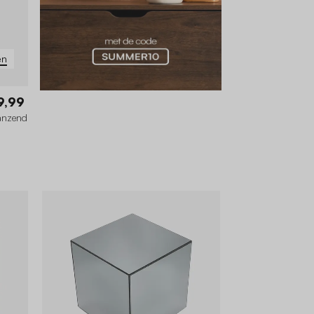
en
9,99
lanzend