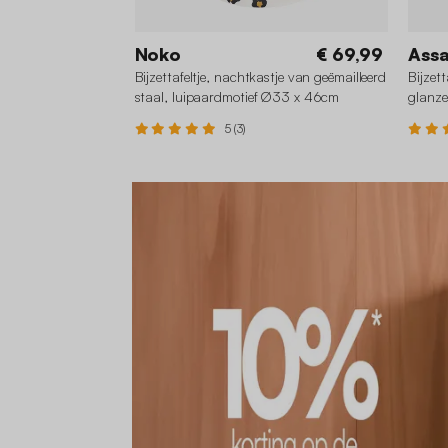
Noko
€ 69,99
Ass
Bijzettafeltje, nachtkastje van geëmailleerd
Bijzet
staal, luipaardmotief Ø33 x 46cm
glanze
5 (3)