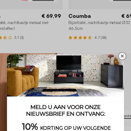
a
€ 69,99
Coumba
€ 6
tafel, nachtkastje metaal met
Bijzettafel, nachtkastje metaal Ø32
nd effect
46,5cm
3.7 (3)
4.7 (58)
✖
+2
7 Variant