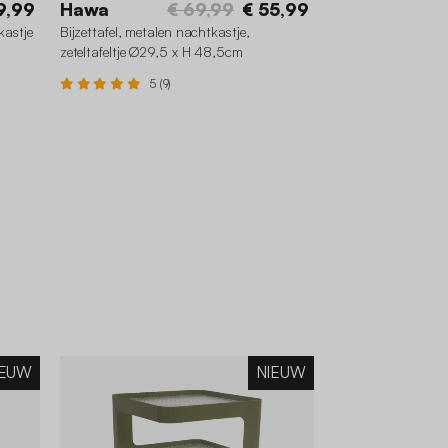
9,99
Hawa
€ 69,99
€ 55,99
kastje
Bijzettafel, metalen nachtkastje,
zeteltafeltje Ø29,5 x H 48,5cm
5 (9)
IEUW
NIEUW