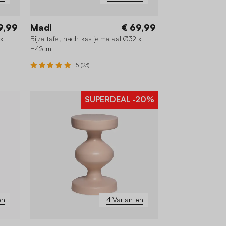
9,99
Madi
€ 69,99
 x
Bijzettafel, nachtkastje metaal Ø32 x
H42cm
5 (23)
SUPERDEAL
-20%
+2
en
4 Varianten