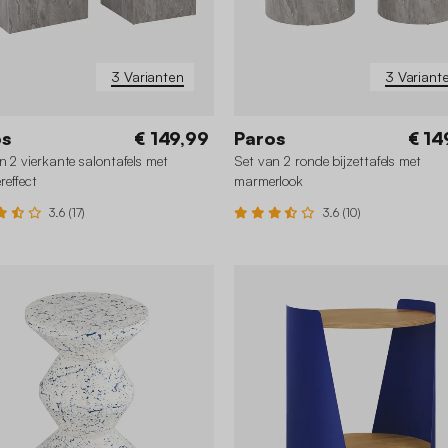
3 Varianten
3 Variant
os
€ 149,99
Paros
€ 14
n 2 vierkante salontafels met
Set van 2 ronde bijzettafels met
effect
marmerlook
3.6 (17)
3.6 (10)