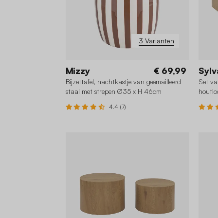
3 Varianten
Mizzy
€ 69,99
Sylv
Bijzettafel, nachtkastje van geëmailleerd
Set va
staal met strepen Ø35 x H 46cm
houtlo
4.4 (7)