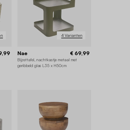
en
4 Varianten
9,99
Nae
€ 69,99
Bijzettafel, nachtkastje metaal met
geribbeld glas L35 x H50cm