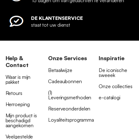
15 dagen om van gedachten te veranderen
DE KLANTENSERVICE
staat tot uw dienst
Help &
Onze Services
Inspiratie
Contact
Betaalwijze
De iconische
sweeek
Waar is mijn
Cadeaubonnen
pakket
Onze collecties
(1)
Retours
Leveringsmethoden
e-catalogi
Herroeping
Reserveonderdelen
Mijn product is
Loyaliteitsprogramma
beschadigd
aangekomen
Veelgestelde