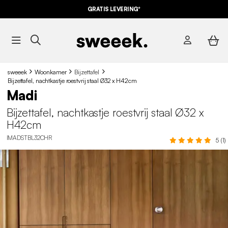
GRATIS LEVERING*
sweeek
Woonkamer
Bijzettafel
Bijzettafel, nachtkastje roestvrij staal Ø32 x H42cm
Madi
Bijzettafel, nachtkastje roestvrij staal Ø32 x
H42cm
IMADSTBL32CHR
5 (1)