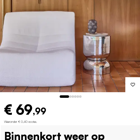
€ 69
,99
Waaronder € 0,40 ecotax
.
Binnenkort weer op