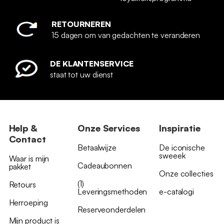
RETOURNEREN
15 dagen om van gedachten te veranderen
DE KLANTENSERVICE
staat tot uw dienst
Help &
Onze Services
Inspiratie
Contact
Betaalwijze
De iconische
sweeek
Waar is mijn
Cadeaubonnen
pakket
Onze collecties
(1)
Retours
Leveringsmethoden
e-catalogi
Herroeping
Reserveonderdelen
Mijn product is