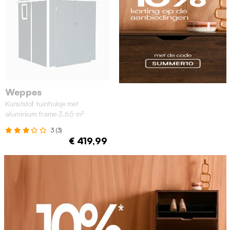
Weppes
Kunststof tuinhuisje met
aluminium frame 3,65 m²
antraciet
3 (3)
€ 419,99