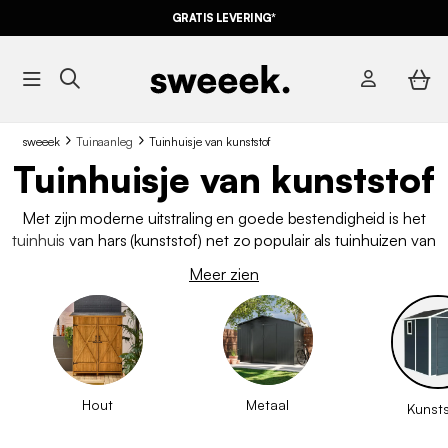
GRATIS LEVERING*
sweeek
Tuinaanleg
Tuinhuisje van kunststof
Tuinhuisje van kunststof
Met zijn moderne uitstraling en goede bestendigheid is het
tuinhuis
van hars (kunststof) net zo populair als tuinhuizen van
hout of metaal. Het biedt u de mogelijkheid om gereedschap,
Meer zien
tuinmeubelen
,
barbecue
of
kinderspeelgoed
op te bergen. Of
u nu behoefte heeft aan een grote opslagruimte of slechts
een kleine bergruimte, in onze catalogus vindt u verschillende
modellen die passen bij uw tuin.
Hout
Metaal
Kunsts