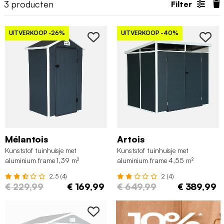
3
producten
Filter
UITVERKOOP
-26%
UITVERKOOP
-40%
Mélantois
Artois
Kunststof tuinhuisje met
Kunststof tuinhuisje met
aluminium frame 1,39 m²
aluminium frame 4,55 m²
antraciet
antraciet
2.5 (4)
2 (4)
€ 229,99
€ 169,99
€ 649,99
€ 389,99