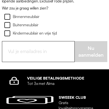
lopende aanbiedingen. Exclusief rode prijzen.
Wat zou je graag willen zien?
Binnenmeubilair
Buitenmeubilair
Kindermeubilair en vrije tijd
Nu
aanmelden
VEILIGE BETALINGSMETHODE
Tot 3x met Alma
SWEEEK CLUB
Gratis
loyaliteitsprogramma