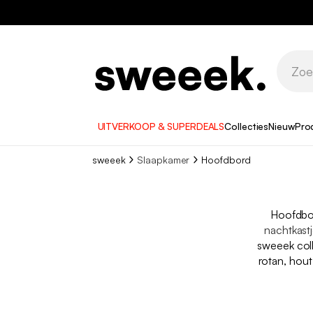
UITVERKOOP & SUPERDEALS
Collecties
Nieuw
Pro
sweeek
Slaapkamer
Hoofdbord
Hoofdbor
nachtkast
sweeek coll
rotan, hout