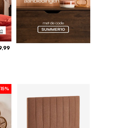
en
9,99
-15%