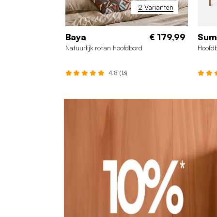
2 Varianten
Baya
€ 179,99
Sum
Natuurlijk rotan hoofdbord
Hoofdb
4.8 (13)
140 cm
160 cm
1