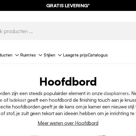
GRATIS LEVERING*
ducten
Ruimtes
Stijlen
Laagste prijs
Catalogus
Hoofdbord
den zijn een steeds populairder element in onze
slaapkamers
. N
je
of
ladekast
geeft een hoofdbord de finishing touch aan je knus
ectie hoofdborden geeft je de kans om je kamer een nieuwe stijl 
 of stof, je zult geen tekort aan ideeën hebben om je inrichting te
Meer weten over Hoofdbord