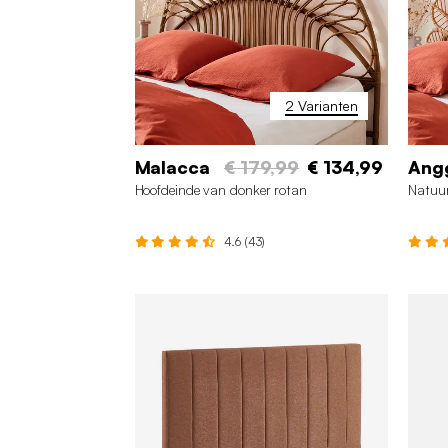
2 Varianten
Malacca
€ 179,99
€ 134,99
Ang
Hoofdeinde van donker rotan
Natuur
4.6 (43)
160 cm
140 cm
1