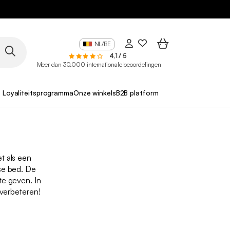
NL/BE
4,1 / 5
Meer dan 30.000 internationale beoordelingen
Loyaliteitsprogramma
Onze winkels
B2B platform
et als een
se bed. De
te geven. In
 verbeteren!