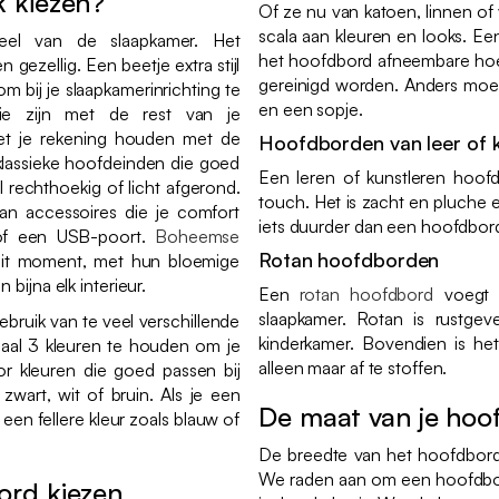
k kiezen?
Of ze nu van katoen, linnen of 
scala aan kleuren en looks. Ee
eel van de slaapkamer. Het
het hoofdbord afneembare hoez
ezellig. Een beetje extra stijl
gereinigd worden. Anders mo
om bij je slaapkamerinrichting te
en een sopje.
e zijn met de rest van je
oet je rekening houden met de
Hoofdborden van leer of k
n klassieke hoofdeinden die goed
Een leren of kunstleren hoof
al rechthoekig of licht afgerond.
touch. Het is zacht en pluche 
n accessoires die je comfort
iets duurder dan een hoofdbord 
e of een USB-poort.
Boheemse
Rotan hoofdborden
dit moment, met hun bloemige
bijna elk interieur.
Een
rotan hoofdbord
voegt e
slaapkamer. Rotan is rustg
ebruik van te veel verschillende
kinderkamer. Bovendien is he
imaal 3 kleuren te houden om je
alleen maar af te stoffen.
r kleuren die goed passen bij
zwart, wit of bruin. Als je een
De maat van je hoo
een fellere kleur zoals blauw of
De breedte van het hoofdbord
We raden aan om een hoofdbor
ord kiezen