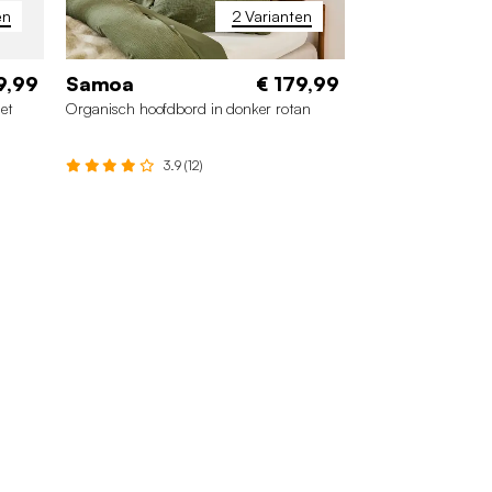
en
2 Varianten
9,99
Samoa
€ 179,99
iet
Organisch hoofdbord in donker rotan
3.9 (12)
160 cm
140 cm