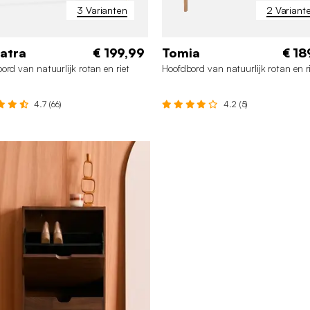
3 Varianten
2 Variant
atra
€ 199,99
Tomia
€ 18
ord van natuurlijk rotan en riet
Hoofdbord van natuurlijk rotan en r
4.7 (66)
4.2 (5)
60 cm
140 cm
90 cm
160 cm
140 cm