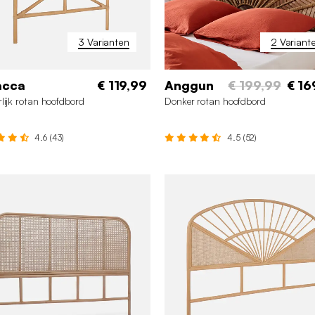
3 Varianten
2 Variant
acca
€ 119,99
Anggun
€ 199,99
€ 16
lijk rotan hoofdbord
Donker rotan hoofdbord
4.6 (43)
4.5 (52)
0 cm
140 cm
160 cm
160 cm
140 cm