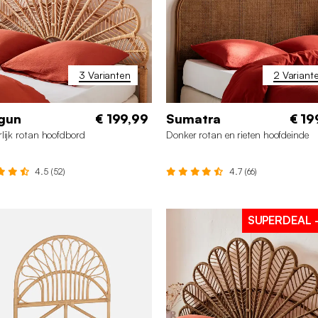
3 Varianten
2 Variant
gun
€ 199,99
Sumatra
€ 19
lijk rotan hoofdbord
Donker rotan en rieten hoofdeinde
4.5 (52)
4.7 (66)
SUPERDEAL
60 cm
140 cm
90 cm
160 cm
140 cm