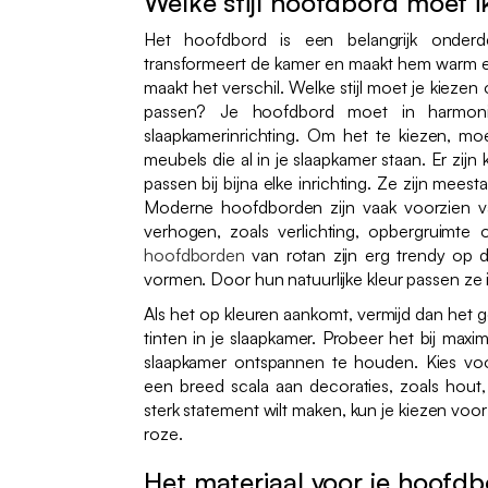
Welke stijl hoofdbord moet i
Het hoofdbord is een belangrijk onderd
transformeert de kamer en maakt hem warm en g
maakt het verschil. Welke stijl moet je kiezen 
passen? Je hoofdbord moet in harmoni
slaapkamerinrichting. Om het te kiezen, m
meubels die al in je slaapkamer staan. Er zij
passen bij bijna elke inrichting. Ze zijn meest
Moderne hoofdborden zijn vaak voorzien va
verhogen, zoals verlichting, opbergruimt
hoofdborden
van rotan zijn erg trendy op 
vormen. Door hun natuurlijke kleur passen ze in 
Als het op kleuren aankomt, vermijd dan het g
tinten in je slaapkamer. Probeer het bij max
slaapkamer ontspannen te houden. Kies voo
een breed scala aan decoraties, zoals hout, 
sterk statement wilt maken, kun je kiezen voor 
roze.
Het materiaal voor je hoofdb