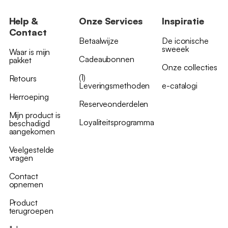
Help &
Onze Services
Inspiratie
Contact
Betaalwijze
De iconische
sweeek
Waar is mijn
Cadeaubonnen
pakket
Onze collecties
(1)
Retours
Leveringsmethoden
e-catalogi
Herroeping
Reserveonderdelen
Mijn product is
Loyaliteitsprogramma
beschadigd
aangekomen
Veelgestelde
vragen
Contact
opnemen
Product
terugroepen