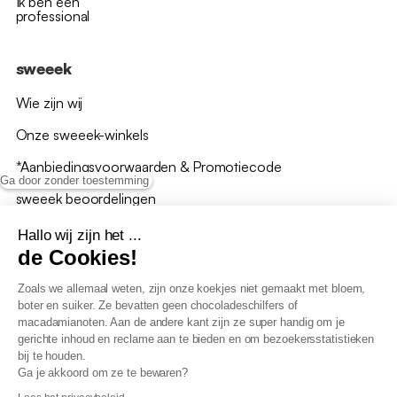
Ik ben een
professional
sweeek
Wie zijn wij
Onze sweeek-winkels
*Aanbiedingsvoorwaarden & Promotiecode
Ga door zonder toestemming
sweeek beoordelingen
Hallo wij zijn het ...
de Cookies!
Zoals we allemaal weten, zijn onze koekjes niet gemaakt met bloem,
boter en suiker. Ze bevatten geen chocoladeschilfers of
Algemene verkoopsvoorwaarden
macadamianoten. Aan de andere kant zijn ze super handig om je
AV loyaliteitsprogramma
gerichte inhoud en reclame aan te bieden en om bezoekersstatistieken
Beleid persoonsgegevens
bij te houden.
Verkoopsvoorwaarden voor B2B
Ga je akkoord om ze te bewaren?
Verklaring inzake toegankelijkheid