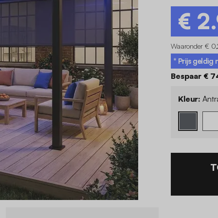
€ 2
Waaronder € 0,
* Prijs geldi
Bespaar € 7
Kleur:
Antr
T