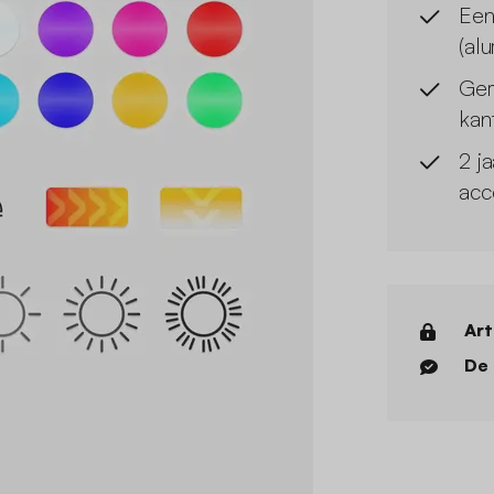
Een
(alu
Gem
kan
2 ja
acc
Art
De 