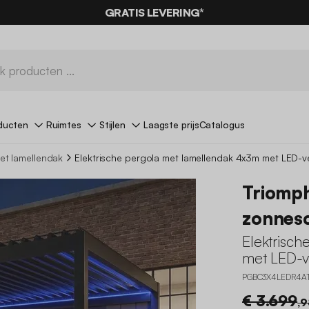
0% KORTING
OP DE
AANBIEDINGEN*
GRATIS LEVERING*
MET DE
CODE SUMMER
ducten
Ruimtes
Stijlen
Laagste prijs
Catalogus
et lamellendak
Elektrische pergola met lamellendak 4x3m met LED-v
Triomp
zonnes
Elektrisc
met LED-v
PGBC3X4LEDR4A
€ 3.699
,