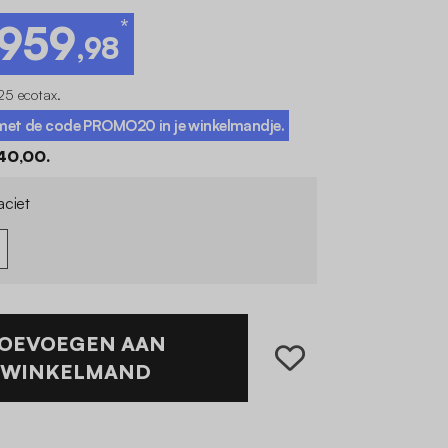
*
.959
,98
25 ecotax
.
g met de code
PROMO20
in je winkelmandje.
40,00.
aciet
OEVOEGEN AAN
WINKELMAND