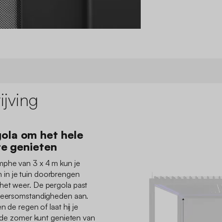
jving
ola om het hele
 te genieten
mphe van 3 x 4 m kun je
in je tuin doorbrengen
het weer. De pergola past
 weersomstandigheden aan.
n de regen of laat hij je
in de zomer kunt genieten van