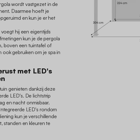
gola wordt vastgezet in de
nent. Daarmee hoeft je
opgeruimd en kun je er het
 voegt hij een eigentijds
 afmetingen kun je de pergola
en, boven een tuintafel of
 ook gebruiken om je spa in
erust met LED's
en
 tuin genieten dankzij deze
rde LED's. De lichtstrip
ag en nacht onmisbaar.
geïntegreerde LED's rondom
iening kun je verschillende
t, standen en kleuren te