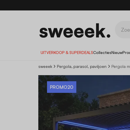
1
UITVERKOOP & SUPERDEALS
Collecties
Nieuw
Pro
sweeek
Pergola, parasol, paviljoen
Pergola m
PROMO20