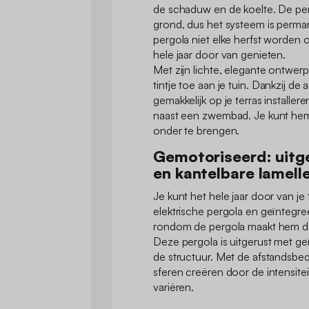
de schaduw en de koelte. De per
grond, dus het systeem is perma
pergola niet elke herfst worden 
hele jaar door van genieten.
Met zijn lichte, elegante ontwerp
tintje toe aan je tuin. Dankzij de
gemakkelijk op je terras installer
naast een zwembad. Je kunt hem
onder te brengen.
Gemotoriseerd: uitg
en kantelbare lamell
Je kunt het hele jaar door van je
elektrische pergola en geïntegree
rondom de pergola maakt hem d
Deze pergola is uitgerust met 
de structuur. Met de afstandsbed
sferen creëren door de intensitei
variëren.