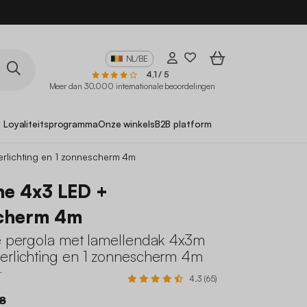
10
NL/BE
4,1 / 5
Meer dan 30.000 internationale beoordelingen
Loyaliteitsprogramma
Onze winkels
B2B platform
erlichting en 1 zonnescherm 4m
he 4x3 LED +
cherm 4m
he pergola met lamellendak 4x3m
erlichting en 1 zonnescherm 4m
T
4.3 (65)
98