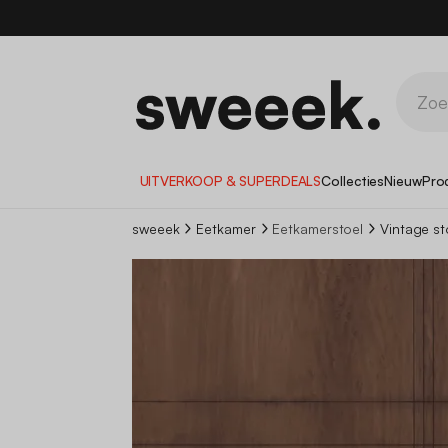
1
UITVERKOOP & SUPERDEALS
Collecties
Nieuw
Pro
sweeek
Eetkamer
Eetkamerstoel
Vintage st