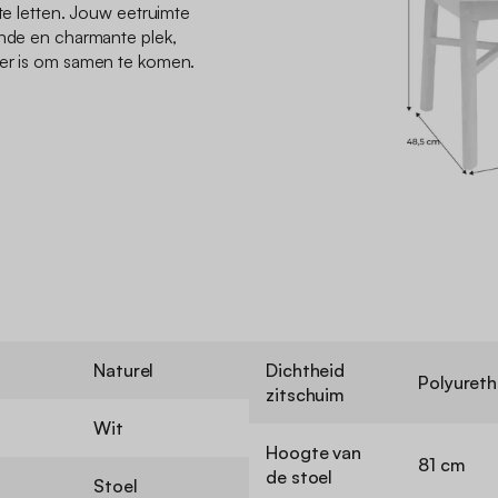
 te letten. Jouw eetruimte
ende en charmante plek,
ier is om samen te komen.
Naturel
Dichtheid
Polyuret
zitschuim
Wit
Hoogte van
81 cm
de stoel
Stoel