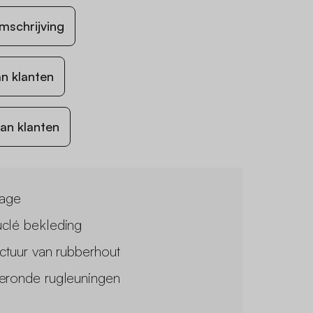
mschrijving
n klanten
an klanten
tage
clé bekleding
uctuur van rubberhout
eronde rugleuningen