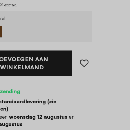
91 ecotax
.
rel
OEVOEGEN AAN
WINKELMAND
rzending
standaardlevering (
zie
den
)
ssen
woensdag 12 augustus
en
 augustus