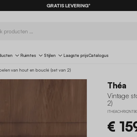
0% KORTING
OP DE
AANBIEDINGEN*
GRATIS LEVERING*
MET DE
CODE SUMMER
ducten
Ruimtes
Stijlen
Laagste prijs
Catalogus
oelen van hout en bouclé (set van 2)
Théa
Vintage st
2)
ITHEACHRX2NTB
€ 15