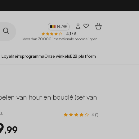
10
NL/BE
4,1 / 5
Meer dan 30.000 internationale beoordelingen
Loyaliteitsprogramma
Onze winkels
B2B platform
oelen van hout en bouclé (set van
CL
4 (1)
9
,99