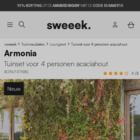
10% KORTING
OP DE
AANBIEDINGEN*
MET DE
CODE SUMMER10
sweeek
Tuinmeubelen
Loungeset
Tuinset voor 4 personen acaciahout
Armonia
Tuinset voor 4 personen acaciahout
ACINLF4TKBG
4 (3)
Nieuw