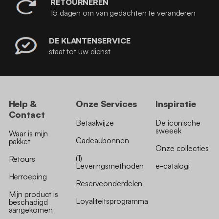
RETOURNEREN
15 dagen om van gedachten te veranderen
DE KLANTENSERVICE
staat tot uw dienst
Help &
Onze Services
Inspiratie
Contact
Betaalwijze
De iconische
sweeek
Waar is mijn
Cadeaubonnen
pakket
Onze collecties
(1)
Retours
Leveringsmethoden
e-catalogi
Herroeping
Reserveonderdelen
Mijn product is
Loyaliteitsprogramma
beschadigd
aangekomen