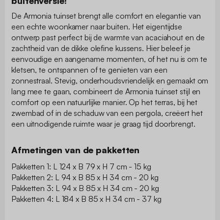
buitenversie!
De Armonia tuinset brengt alle comfort en elegantie van
een echte woonkamer naar buiten. Het eigentijdse
ontwerp past perfect bij de warmte van acaciahout en de
zachtheid van de dikke olefine kussens. Hier beleef je
eenvoudige en aangename momenten, of het nu is om te
kletsen, te ontspannen of te genieten van een
zonnestraal. Stevig, onderhoudsvriendelijk en gemaakt om
lang mee te gaan, combineert de Armonia tuinset stijl en
comfort op een natuurlijke manier. Op het terras, bij het
zwembad of in de schaduw van een pergola, creëert het
een uitnodigende ruimte waar je graag tijd doorbrengt.
Afmetingen van de pakketten
Pakketten 1: L 124 x B 79 x H 7 cm - 15 kg
Pakketten 2: L 94 x B 85 x H 34 cm - 20 kg
Pakketten 3: L 94 x B 85 x H 34 cm - 20 kg
Pakketten 4: L 184 x B 85 x H 34 cm - 37 kg