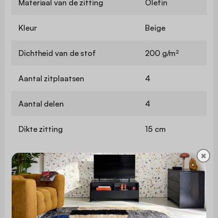
Materiaal van de zitting
Olefin
Kleur
Beige
Dichtheid van de stof
200 g/m²
Aantal zitplaatsen
4
Aantal delen
4
Dikte zitting
15 cm
✖
Zithoogte
37 cm
Diepte zitvlak
67 cm