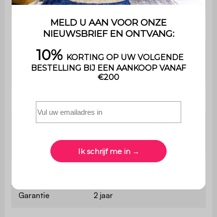
Lengte tafel
120 cm
Tafel breedte
75 cm
Maximaal
ondersteund
110kg per plaats
gewicht
Bevat hout
Ja
De montage is heel
Montage
eenvoudig, een handleiding
wordt meegeleverd
Gebruik
Buiten
Garantie
2 jaar