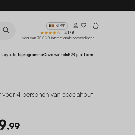
NL/BE
4,1 / 5
Meer dan 30.000 internationale beoordelingen
Loyaliteitsprogramma
Onze winkels
B2B platform
 voor 4 personen van acaciahout
9
,99