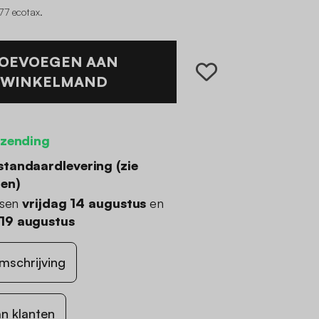
77 ecotax
.
OEVOEGEN AAN
WINKELMAND
rzending
standaardlevering (
zie
den
)
ssen
vrijdag 14 augustus
en
19 augustus
mschrijving
n klanten