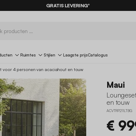
GRATIS LEVERING*
ducten
Ruimtes
Stijlen
Laagste prijs
Catalogus
t voor 4 personen van acaciahout en touw
Maui
Loungeset
en touw
ACVTRP211LTBG
€ 99