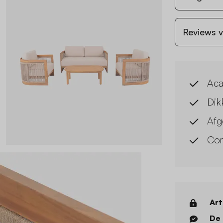
Reviews v
Aca
Dik
Afg
Com
Art
De 