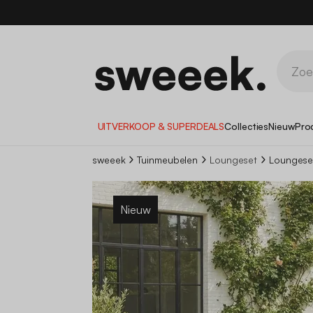
UITVERKOOP & SUPERDEALS
Collecties
Nieuw
Pro
sweeek
Tuinmeubelen
Loungeset
Loungese
Nieuw