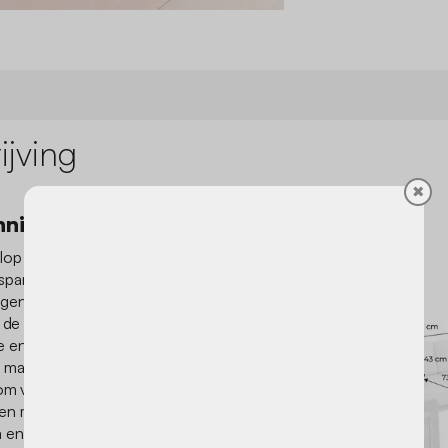
jving
✖
nningsruimte
lop van je buitenruimte te
spanningshoek te creëren.
en onmiddellijk uit om te
p de armleuningen en
 en lichtheid toevoegen.
maken elke zitplaats
om van een tasje koffie in de
en met vrienden te
 en helder, brengt een