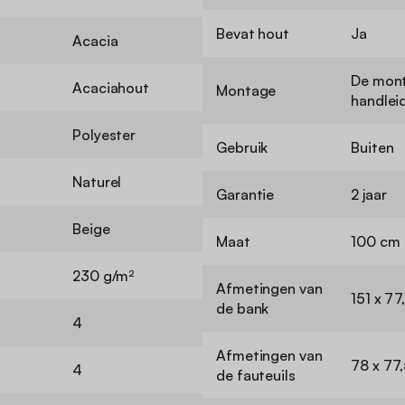
Bevat hout
Ja
Acacia
De mont
Acaciahout
Montage
handlei
Polyester
Gebruik
Buiten
Naturel
Garantie
2 jaar
Beige
Maat
100 cm
230 g/m²
Afmetingen van
151 x 77
de bank
4
Afmetingen van
78 x 77,
4
de fauteuils