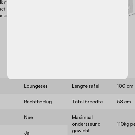
e elk moment buiten tot een
et thuis hebben, betekent
annen eenvoudig en
Loungeset
Lengte tafel
100 cm
Rechthoekig
Tafel breedte
58 cm
Nee
Maximaal
ondersteund
110kg pe
gewicht
Ja