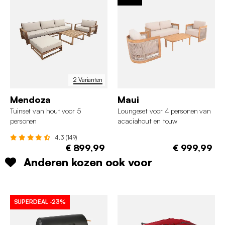
2 Varianten
Mendoza
Maui
Tuinset van hout voor 5
Loungeset voor 4 personen van
personen
acaciahout en touw
4.3 (149)
€ 899,99
€ 999,99
Anderen kozen ook voor
SUPERDEAL
-23%