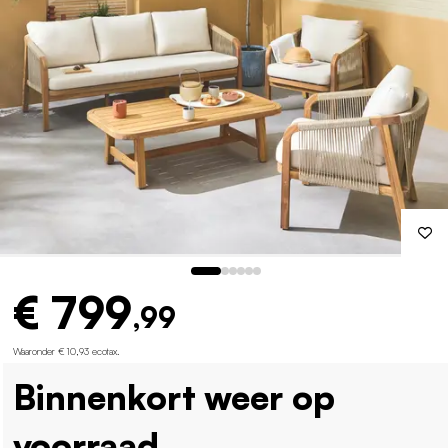
€ 799
,99
Waaronder € 10,93 ecotax
.
Binnenkort weer op
voorraad