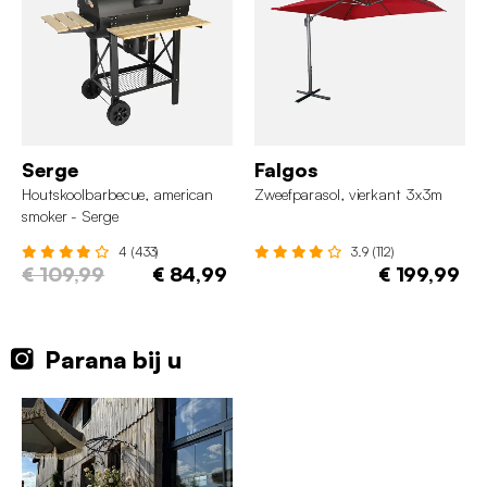
Serge
Falgos
Houtskoolbarbecue, american
Zweefparasol, vierkant 3x3m
smoker - Serge
4 (433)
3.9 (112)
€ 109,99
€ 84,99
€ 199,99
Parana bij u