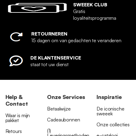
SWEEEK CLUB
Gratis
loyaliteitsprogramma
RETOURNEREN
15 dagen om van gedachten te veranderen
DE KLANTENSERVICE
staat tot uw dienst
Help &
Onze Services
Inspiratie
Contact
Betaalwijze
De iconische
sweeek
Waar is mijn
Cadeaubonnen
pakket
Onze collecties
(1)
Retours
Leveringsmethoden
e-catalogi