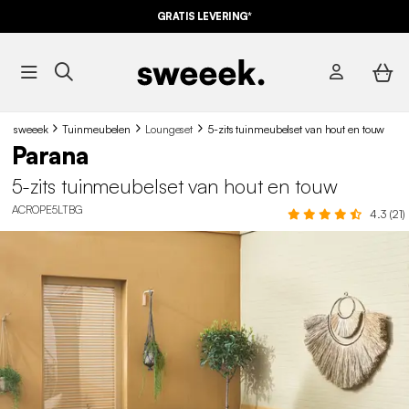
GRATIS LEVERING*
sweeek
Tuinmeubelen
Loungeset
5-zits tuinmeubelset van hout en touw
Parana
5-zits tuinmeubelset van hout en touw
ACROPE5LTBG
4.3 (21)