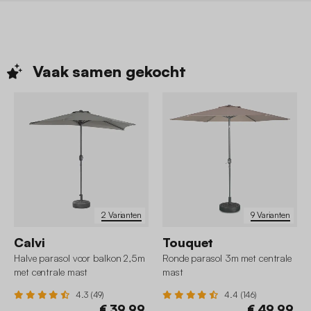
Vaak samen
gekocht
2 Varianten
9 Varianten
Calvi
Touquet
Halve parasol voor balkon 2,5m
Ronde parasol 3m met centrale
met centrale mast
mast
4.3 (49)
4.4 (146)
€ 39,99
€ 49,99