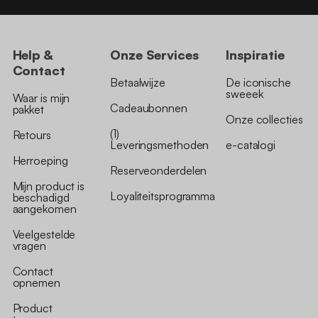
Help &
Onze Services
Inspiratie
Contact
Betaalwijze
De iconische
sweeek
Waar is mijn
Cadeaubonnen
pakket
Onze collecties
(1)
Retours
Leveringsmethoden
e-catalogi
Herroeping
Reserveonderdelen
Mijn product is
Loyaliteitsprogramma
beschadigd
aangekomen
Veelgestelde
vragen
Contact
opnemen
Product