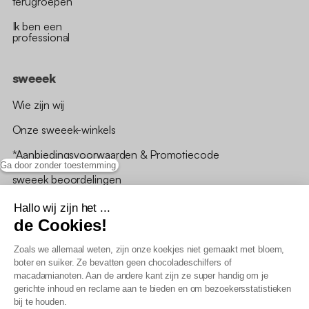
terugroepen
Ik ben een
professional
sweeek
Wie zijn wij
Onze sweeek-winkels
*Aanbiedingsvoorwaarden & Promotiecode
Ga door zonder toestemming
sweeek beoordelingen
Hallo wij zijn het ...
de Cookies!
Zoals we allemaal weten, zijn onze koekjes niet gemaakt met bloem,
boter en suiker. Ze bevatten geen chocoladeschilfers of
Algemene verkoopsvoorwaarden
macadamianoten. Aan de andere kant zijn ze super handig om je
AV loyaliteitsprogramma
gerichte inhoud en reclame aan te bieden en om bezoekersstatistieken
Beleid persoonsgegevens
bij te houden.
Verkoopsvoorwaarden voor B2B