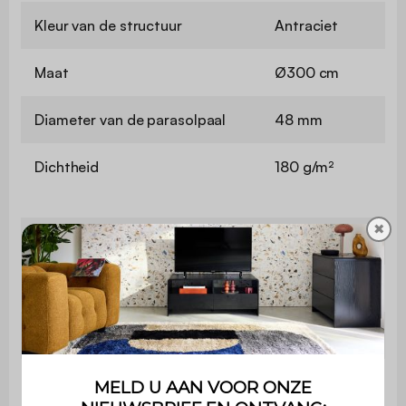
Kleur van de structuur
Antraciet
Maat
Ø300 cm
Diameter van de parasolpaal
48 mm
Dichtheid
180 g/m²
✖
UV index
UPF 20+
Draaiend
Nee
Bevat hout
Nee
Gebruik
Buiten