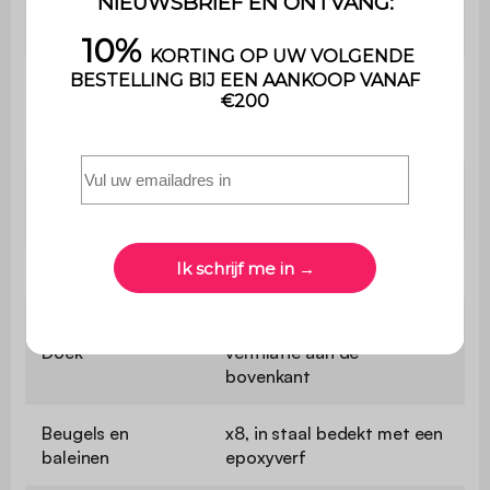
Garantie
2 jaar
Dikte van het
aluminium van de
1 mm
mast
Hoogte van de
2m50 (2m05 op het
parasol
laagste punt)
Doek afmetingen
Ø296cm, ongeveer 7m²
180 g/m2 ongeveer met
Doek
ventilatie aan de
bovenkant
Beugels en
x8, in staal bedekt met een
baleinen
epoxyverf