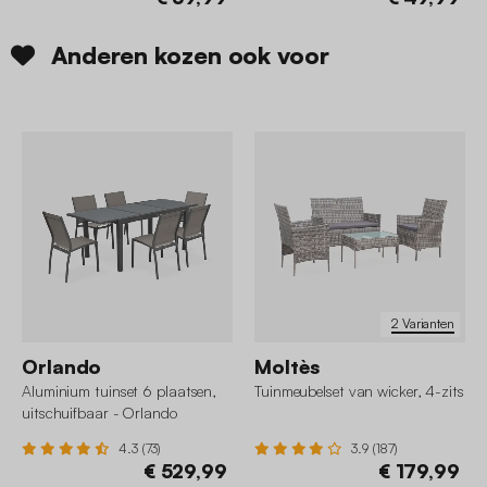
Anderen kozen ook voor
2 Varianten
Orlando
Moltès
Aluminium tuinset 6 plaatsen,
Tuinmeubelset van wicker, 4-zits
uitschuifbaar - Orlando
4.3 (73)
3.9 (187)
€ 529,99
€ 179,99