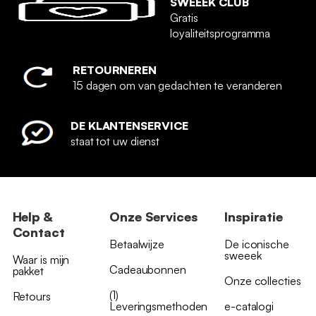
SWEEEK CLUB
Gratis
loyaliteitsprogramma
RETOURNEREN
15 dagen om van gedachten te veranderen
DE KLANTENSERVICE
staat tot uw dienst
Help &
Onze Services
Inspiratie
Contact
Betaalwijze
De iconische
sweeek
Waar is mijn
Cadeaubonnen
pakket
Onze collecties
(1)
Retours
Leveringsmethoden
e-catalogi