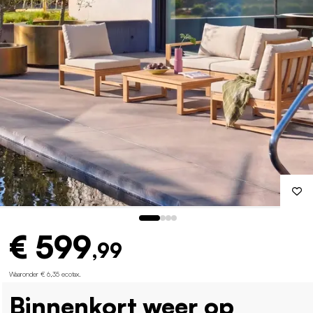
€ 599
,99
Waaronder € 6,35 ecotax
.
Binnenkort weer op