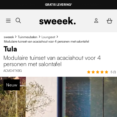
10% KORTING
OP DE
AANBIEDINGEN*
GRATIS LEVERING*
MET DE
CODE SUMMER10
sweeek
Tuinmeubelen
Loungeset
Modulaire tuinset van acaciahout voor 4 personen met salontafel
Tula
Modulaire tuinset van acaciahout voor 4
personen met salontafel
ACMD4TKBG
5 (1)
Nieuw