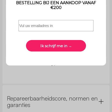
Matière
Bois de cédrèle / rotin
2x Chaise
L 48,5 x P 53,5 x H 88,5cm
Assise
L 44 x P 42cm
Dossier
L 48,5 x H 44cm
Poids net
3.5kg par chaise
Repareerbaarheidscore, normen en
garanties