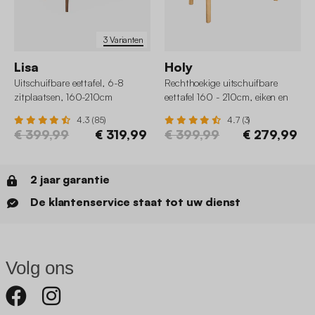
3 Varianten
Lisa
Holy
Uitschuifbare eettafel, 6-8
Rechthoekige uitschuifbare
zitplaatsen, 160-210cm
eettafel 160 - 210cm, eiken en
metaalfineer
4.3 (85)
4.7 (3)
€ 399,99
€ 319,99
€ 399,99
€ 279,99
2 jaar garantie
De klantenservice staat tot uw dienst
Volg ons