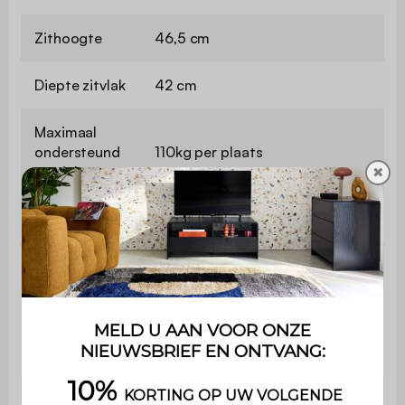
Zithoogte
46,5 cm
Diepte zitvlak
42 cm
Maximaal
ondersteund
110kg per plaats
gewicht
✖
Gebruik
Binnen
Garantie
2 jaar
Het product wordt gemonteerd
Montage
geleverd, in de originele
verpakking
Gewicht
4,75 kg