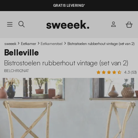
10% KORTING
OP DE
AANBIEDINGEN*
GRATIS LEVERING*
MET DE
CODE SUMMER10
sweeek
Eetkamer
Eetkamerstoel
Bistrostoelen rubberhout vintage (set van 2)
Belleville
Bistrostoelen rubberhout vintage (set van 2)
IBELCHRX2NAT
4.3 (53)