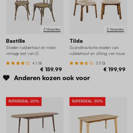
5 Varianten
2 Varianten
Bastille
Tilda
Stoelen rubberhout en rotan
Scandinavische stoelen van
vintage (set van 2)
rubberhout en zitting van touw
(set van 2)
4.1 (8)
3.3 (3)
€ 159,99
€ 199,99
Anderen kozen ook voor
SUPERDEAL
-20%
SUPERDEAL
-30%