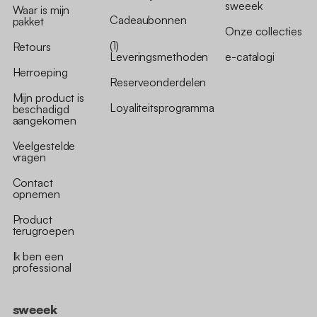
sweeek
Waar is mijn
Cadeaubonnen
pakket
Onze collecties
(1)
Retours
Leveringsmethoden
e-catalogi
Herroeping
Reserveonderdelen
Mijn product is
Loyaliteitsprogramma
beschadigd
aangekomen
Veelgestelde
vragen
Contact
opnemen
Product
terugroepen
Ik ben een
professional
sweeek